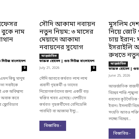
্রফেসর
সৌদি আকামা নবায়ন
মুসলিম দে
 বুকে নাম
নতুন নিয়ম: ৩ মাসের
নিয়ে জোট 
াথান
মেয়াদে আকামা
চায় ইরান: 
নবায়নের সুযোগ
ইসরাইলি আ
রুখতে নতুন
আন্তর্জাতিক
ড নিউজ বাংলাদেশ
ফারুক হোসেন | গুড নিউজ বাংলাদেশ
আন্তর্জাতিক
-
July 21, 2026
0
0
ফারুক হোসেন | গুড
-
June 25, 2026
এমন কিছু মানুষ
সৌদি আরবে কর্মরত লাখ লাখ
তিভা সবাইকে
প্রবাসী গৃহকর্মী ও তাদের
আন্তর্জাতিক রাজন
 এক অবিশ্বাস্য
নিয়োগকর্তাদের জন্য একটি বড়
বিশ্বের শান্তি-শৃঙ্খল
বকে অবাক করে
স্বস্তির খবর এসেছে। দেশটিতে
ধরনের কূটনৈতিক প
রের ফ্লোরিডার
কর্মরত গৃহকর্মীদের রেসিডেন্সি
ইরান। ইসলামী বিশ্
পারমিট বা আকামা ইস্যু...
সংহতি আরও শক্তি
লক্ষ্যে বিশ্বের...
বিস্তারিত -
বিস্তারিত -