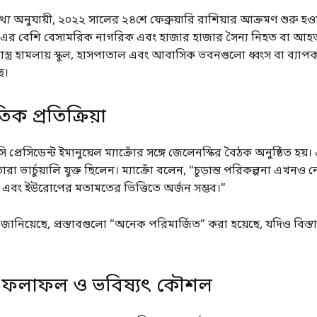
য অনুযায়ী, ২০২২ সালের ২৪শে ফেব্রুয়ারি রাশিয়ার আক্রমণ শুরু হও
এর বেশি বেসামরিক নাগরিক এবং হাজার হাজার সৈন্য নিহত বা আহত
পণাস্ত্র হামলায় স্কুল, হাসপাতাল এবং আবাসিক ভবনগুলো ধ্বংস বা ব্যা
ছে।
িক প্রতিক্রিয়া
্রেসিডেন্ট ইমানুয়েল ম্যাক্রোঁর সঙ্গে জেলেনস্কির বৈঠক অনুষ্ঠিত হয়।
া ভার্চুয়ালি যুক্ত ছিলেন। ম্যাক্রোঁ বলেন, “চূড়ান্ত পরিকল্পনা এখনও ন
 এবং ইউরোপের মতামতের ভিত্তিতে অর্জন সম্ভব।”
জানিয়েছে, প্রস্তাবগুলো “অনেক পরিমার্জিত” করা হয়েছে, যদিও বিস্ত
 ফলাফল ও ভবিষ্যৎ কৌশল