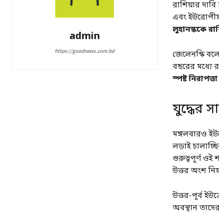
রাশিয়ার দাবি 
এবং ইউরোপীয়
লুহানস্ককে রা
admin
https://goodnews.com.bd
জেলেনস্কি বল
বছরের মধ্যে র
স্পষ্ট নিরাপত্
যুদ্ধের স
মঙ্গলবারও ইউক
লড়াই চালাচ্ছ
গুরুত্বপূর্ণ 
উত্তর অংশ নিয়
উত্তর-পূর্ব ই
অবস্থান তাদের