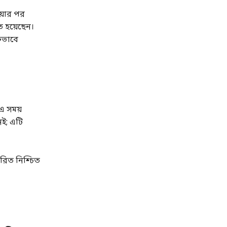
য়ার পর
 হয়েছেন।
পকভাবে
 এ সময়
েই; এটি
ারিত নিশ্চিত