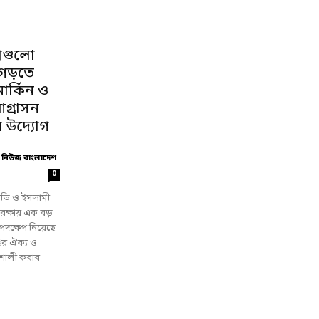
শগুলো
গড়তে
মার্কিন ও
গ্রাসন
 উদ্যোগ
 নিউজ বাংলাদেশ
0
ীতি ও ইসলামী
া রক্ষায় এক বড়
দক্ষেপ নিয়েছে
বের ঐক্য ও
শালী করার