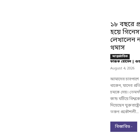
১৮ বছরে প
হয়ে গিনেস
লেখালেন ন
থমাস
আন্তর্জাতিক
ফারুক হোসেন | গু
-
August 4, 2026
আমাদের চারপাশে 
থাকেন, যাদের প্র
চমকে দেয়। তেমনই
কান্ড ঘটিয়ে বিশ্
দিয়েছেন যুক্তরাষ্ট্
তরুণ প্রকৌশলী...
বিস্তারিত -