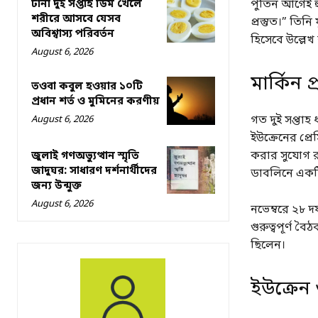
টানা দুই সপ্তাহ ডিম খেলে
পুতিন আগেই হু
শরীরে আসবে যেসব
প্রস্তুত।” তিন
অবিশ্বাস্য পরিবর্তন
হিসেবে উল্লে
August 6, 2026
মার্কিন 
তওবা কবুল হওয়ার ১০টি
প্রধান শর্ত ও মুমিনের করণীয়
গত দুই সপ্তাহ
August 6, 2026
ইউক্রেনের প্র
করার সুযোগ রয
জুলাই গণঅভ্যুত্থান স্মৃতি
জাদুঘর: সাধারণ দর্শনার্থীদের
ডাবলিনে একট
জন্য উন্মুক্ত
August 6, 2026
নভেম্বরে ২৮ দ
গুরুত্বপূর্ণ ব
ছিলেন।
ইউক্রেন ও