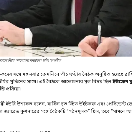
র সমাধান নিয়ে আলোচনা করছেন। ছবিঃ সংগ্রহীত
দের সঙ্গে মঙ্গলবার ক্রেমলিনে পাঁচ ঘণ্টার বৈঠক অনুষ্ঠিত হয়েছে রাশ
্লাদিমির পুতিনের সাথে। এই বৈঠকে আলোচনার মূল বিষয় ছিল
ইউক্রেন যু
তি প্রক্রিয়া।
রী ইউরি উশাকভ বলেন, মার্কিন দূত স্টিভ উইটকফ এবং প্রেসিডেন্ট ডো
মাতা জ্যারেড কুশনারের সঙ্গে বৈঠকটি “গঠনমূলক” ছিল, তবে “সামন