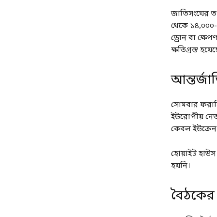
জাতিসংঘের তথ্
থেকে ১৪,০০০-
ড্রোন বা ক্ষে
ক্ষতিগ্রস্ত হয়ে
আন্তর্জাত
সোমবার ফরাসি প
ইউরোপীয় নেতার
কেবল ইউক্রেন
হোয়াইট হাউস 
হয়নি।
বৈঠকের