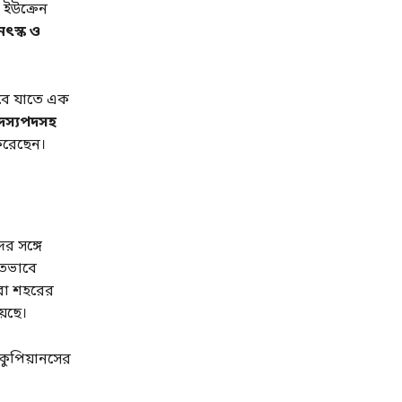
, ইউক্রেন
ৎস্ক ও
বে যাতে এক
দস্যপদসহ
ন করেছেন।
র সঙ্গে
গতভাবে
ারা শহরের
়েছে।
 কুপিয়ানসের