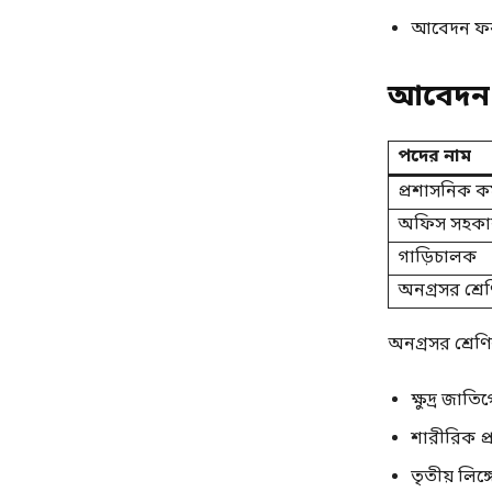
আবেদন ফরম
আবেদন ফ
পদের নাম
প্রশাসনিক কর্
অফিস সহকারী
গাড়িচালক
অনগ্রসর শ্রে
অনগ্রসর শ্রেণির 
ক্ষুদ্র জাতিগ
শারীরিক প্র
তৃতীয় লিঙ্গে