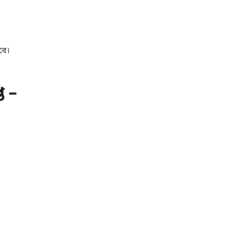
বে।
ি –