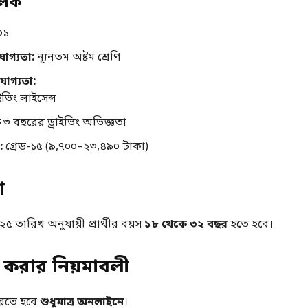
ালক
০১
োগ্যতা:
ন্যূনতম অষ্টম শ্রেণি
োগ্যতা:
ইভিং লাইসেন্স
 ৩ বছরের ড্রাইভিং অভিজ্ঞতা
:
গ্রেড-১৫ (৯,৭০০–২৩,৪৯০ টাকা)
া
৫ তারিখ অনুযায়ী প্রার্থীর বয়স
১৮ থেকে ৩২ বছর
হতে হবে।
করার নিয়মাবলী
রতে হবে
শুধুমাত্র অনলাইনে
।