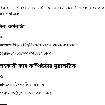
িল ব্যবস্থাপনা বোর্ড মোট ৩টি পদে জনবল নেবে। নিচে পদের যোগ্যতা,
্লেখ করা হলো:
িক কর্মকর্তা
০১
োগ্যতা:
স্বীকৃত বিশ্ববিদ্যালয় থেকে স্নাতক বা সমমান
:
গ্রেড-১০ (১৬,০০০–৩৮,৬৪০ টাকা)
হকারী কাম কম্পিউটার মুদ্রাক্ষরিক
০১
োগ্যতা:
এইচএসসি বা সমমান
:
গ্রেড-১৬ (৯,৩০০–২২,৪৯০ টাকা)