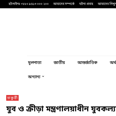
হটলাইনঃ +৮৮০ ৯৬১৩ ০০০ ২০০
আমাদের সম্পর্কে
ঘটনা প্রবাহ
আমাদের লিখু
মূলপাতা
জাতীয়
আন্তর্জাতিক
অর্
অন্যান্য
চাকুরী
যুব ও ক্রীড়া মন্ত্রণালয়াধীন যুবকল