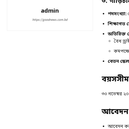
৩. গাড়িচ
admin
পদসংখ্যা:
https://goodnews.com.bd
শিক্ষাগত য
অতিরিক্ত য
বৈধ ড্রা
কমপক্ষে
বেতন স্কেল
বয়সসীম
৩০ নভেম্বর ২০২
আবেদন 
আবেদন ক