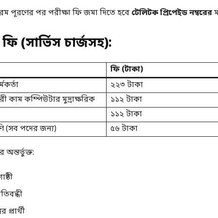
 পূরণের পর পরীক্ষা ফি জমা দিতে হবে
টেলিটক প্রিপেইড নম্বরের
ম
ি (সার্ভিস চার্জসহ):
ফি (টাকা)
মকর্তা
২২৩ টাকা
 কাম কম্পিউটার মুদ্রাক্ষরিক
১১২ টাকা
১১২ টাকা
ণি (সব পদের জন্য)
৫৬ টাকা
অন্তর্ভুক্ত:
োষ্ঠী
তিবন্ধী
র প্রার্থী