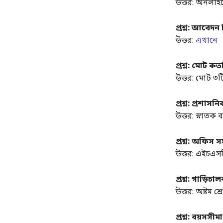
উত্তর: অনলাই
প্রশ্ন: আবেদ
উত্তর:
এখানে
প্রশ্ন: মোট ক
উত্তর: মোট ৩
প্রশ্ন: প্রশাস
উত্তর: স্নাতক 
প্রশ্ন: অফিস
উত্তর: এইচএস
প্রশ্ন: গাড়ি
উত্তর: অষ্টম 
প্রশ্ন: বয়সসী