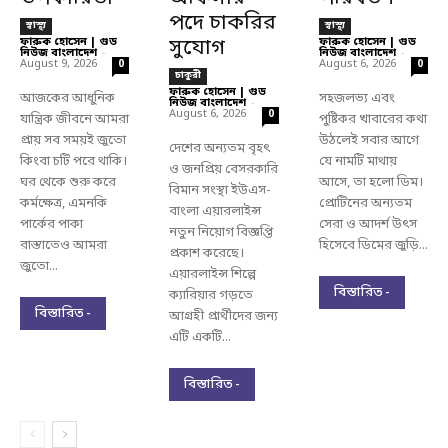
পদে চাকরির
স্বাস্থ্য
স্বাস্থ্য
ফারুক হোসেন | গুড
সুযোগ
ফারুক হোসেন | গুড
নিউজ বাংলাদেশ
-
নিউজ বাংলাদেশ
-
August 9, 2026
August 6, 2026
0
0
চাকুরী
ফারুক হোসেন | গুড
আজকের আধুনিক
সহজলভ্য এবং
নিউজ বাংলাদেশ
-
August 6, 2026
0
যান্ত্রিক জীবনে আমরা
পুষ্টিকর খাবারের কথা
প্রায় সব সময়ই জুতো
উঠলেই সবার আগে
দেশের অন্যতম বৃহৎ
কিংবা চটি পরে থাকি।
যে নামটি মাথায়
ও জনপ্রিয় বেসরকারি
ঘর থেকে শুরু করে
আসে, তা হলো ডিম।
বিমান সংস্থা ইউএস-
কর্মক্ষেত্র, এমনকি
প্রোটিনের অন্যতম
বাংলা এয়ারলাইন্স
পার্কের পাকা
সেরা ও আদর্শ উৎস
নতুন নিয়োগ বিজ্ঞপ্তি
রাস্তাতেও আমরা
হিসেবে ডিমের জুড়ি...
প্রকাশ করেছে।
জুতো...
এয়ারলাইন্স শিল্পে
বিস্তারিত -
ক্যারিয়ার গড়তে
বিস্তারিত -
আগ্রহী প্রার্থীদের জন্য
এটি একটি...
বিস্তারিত -