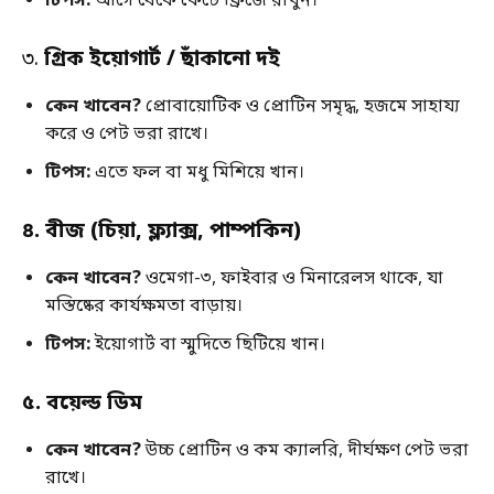
টিপস
:
আগে থেকে কেটে ফ্রিজে রাখুন।
৩.
গ্রিক ইয়োগার্ট /
ছাঁকানো দই
কেন খাবেন
?
প্রোবায়োটিক ও প্রোটিন সমৃদ্ধ, হজমে সাহায্য
করে ও পেট ভরা রাখে।
টিপস
:
এতে ফল বা মধু মিশিয়ে খান।
৪
.
বীজ
(
চিয়া
,
ফ্ল্যাক্স
,
পাম্পকিন
)
কেন খাবেন
?
ওমেগা-৩, ফাইবার ও মিনারেলস থাকে, যা
মস্তিষ্কের কার্যক্ষমতা বাড়ায়।
টিপস
:
ইয়োগার্ট বা স্মুদিতে ছিটিয়ে খান।
৫
.
বয়েল্ড ডিম
কেন খাবেন
?
উচ্চ প্রোটিন ও কম ক্যালরি, দীর্ঘক্ষণ পেট ভরা
রাখে।