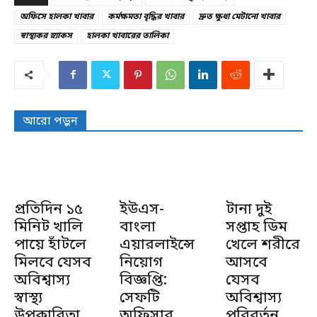
অফিসে হালকা খাবার
কর্মক্ষমতা বৃদ্ধির খাবার
দ্রুত ক্ষুধা মেটানো খাবার
স্বাস্থ্যকর স্ন্যাকস
হালকা খাবারের তালিকা
আরো পড়ুন
প্রতিদিন ১৫
ইউএস-
টানা দুই
মিনিট খালি
বাংলা
সপ্তাহ ডিম
পায়ে হাঁটলে
এয়ারলাইন্সে
খেলে শরীরে
মিলবে যেসব
নিয়োগ
আসবে
অবিশ্বাস্য
বিজ্ঞপ্তি:
যেসব
স্বাস্থ্য
সেফটি
অবিশ্বাস্য
উপকারিতা
অফিসার
পরিবর্তন