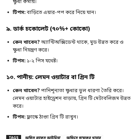
ক্ষুধা কমায়।
টিপস
:
বাড়িতে এয়ার-পপ করে নিয়ে যান।
৯
.
ডার্ক চকোলেট
(
৭০
%+
কোকো
)
কেন খাবেন
?
অ্যান্টিঅক্সিডেন্ট থাকে, মুড উন্নত করে ও
ক্ষুধা নিয়ন্ত্রণ করে।
টিপস
:
১-২ পিস যথেষ্ট।
১০
.
পানীয়
:
লেমন ওয়াটার বা গ্রিন টি
কেন খাবেন
?
পানিশূন্যতা ক্ষুধার ভুল ধারণা তৈরি করে।
লেমন ওয়াটার হাইড্রেশন বাড়ায়, গ্রিন টি মেটাবলিজম উন্নত
করে।
টিপস
:
ফ্লাস্কে ঠাণ্ডা গ্রিন টি রাখুন।
TAGS
অফিস স্ন্যাকস আইডিয়া
অফিসে স্বাস্থ্যকর খাবার