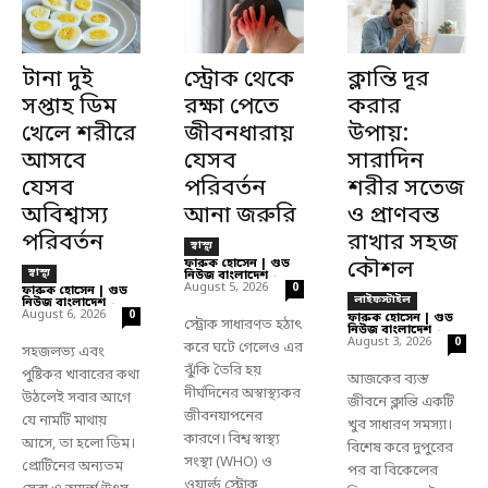
টানা দুই
স্ট্রোক থেকে
ক্লান্তি দূর
সপ্তাহ ডিম
রক্ষা পেতে
করার
খেলে শরীরে
জীবনধারায়
উপায়:
আসবে
যেসব
সারাদিন
যেসব
পরিবর্তন
শরীর সতেজ
অবিশ্বাস্য
আনা জরুরি
ও প্রাণবন্ত
পরিবর্তন
রাখার সহজ
স্বাস্থ্য
ফারুক হোসেন | গুড
কৌশল
স্বাস্থ্য
নিউজ বাংলাদেশ
-
August 5, 2026
0
ফারুক হোসেন | গুড
লাইফস্টাইল
নিউজ বাংলাদেশ
-
August 6, 2026
0
ফারুক হোসেন | গুড
স্ট্রোক সাধারণত হঠাৎ
নিউজ বাংলাদেশ
-
August 3, 2026
0
করে ঘটে গেলেও এর
সহজলভ্য এবং
ঝুঁকি তৈরি হয়
পুষ্টিকর খাবারের কথা
আজকের ব্যস্ত
দীর্ঘদিনের অস্বাস্থ্যকর
উঠলেই সবার আগে
জীবনে ক্লান্তি একটি
জীবনযাপনের
যে নামটি মাথায়
খুব সাধারণ সমস্যা।
কারণে। বিশ্ব স্বাস্থ্য
আসে, তা হলো ডিম।
বিশেষ করে দুপুরের
সংস্থা (WHO) ও
প্রোটিনের অন্যতম
পর বা বিকেলের
ওয়ার্ল্ড স্ট্রোক