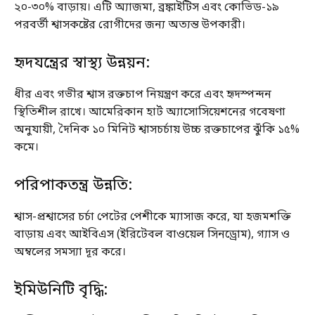
২০-৩০% বাড়ায়। এটি অ্যাজমা, ব্রঙ্কাইটিস এবং কোভিড-১৯
পরবর্তী শ্বাসকষ্টের রোগীদের জন্য অত্যন্ত উপকারী।
হৃদযন্ত্রের স্বাস্থ্য উন্নয়ন:
ধীর এবং গভীর শ্বাস রক্তচাপ নিয়ন্ত্রণ করে এবং হৃদস্পন্দন
স্থিতিশীল রাখে। আমেরিকান হার্ট অ্যাসোসিয়েশনের গবেষণা
অনুযায়ী, দৈনিক ১০ মিনিট শ্বাসচর্চায় উচ্চ রক্তচাপের ঝুঁকি ১৫%
কমে।
পরিপাকতন্ত্র উন্নতি:
শ্বাস-প্রশ্বাসের চর্চা পেটের পেশীকে ম্যাসাজ করে, যা হজমশক্তি
বাড়ায় এবং আইবিএস (ইরিটেবল বাওয়েল সিনড্রোম), গ্যাস ও
অম্বলের সমস্যা দূর করে।
ইমিউনিটি বৃদ্ধি: