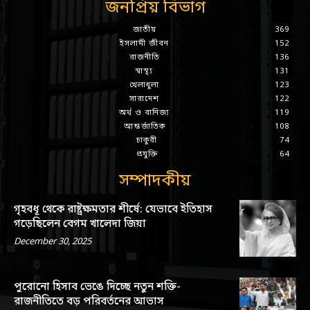
জনপ্রিয় বিভাগ
জাতীয়
369
ইসলামী জীবন
152
রাজনীতি
136
স্বাস্থ্য
131
খেলাধুলা
123
সারাদেশ
122
অর্থ ও বানিজ্য
119
আন্তর্জাতিক
108
চাকুরী
74
প্রযুক্তি
64
সম্পাদকীয়
গৃহবধূ থেকে রাষ্ট্রক্ষমতার শীর্ষে: যেভাবে ইতিহাস
গড়েছিলেন বেগম খালেদা জিয়া
December 30, 2025
পুরোনো হিসাব ভেঙে দিচ্ছে নতুন শক্তি-
রাজনীতিতে বড় পরিবর্তনের আভাস