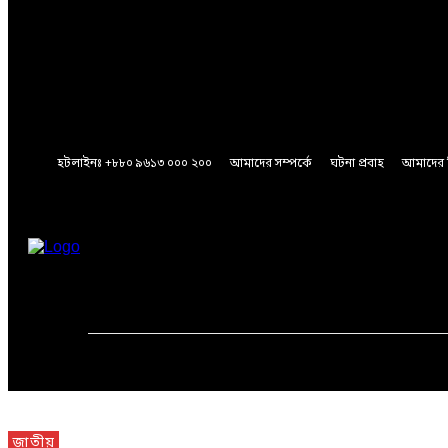
A password will be e-mailed to you.
Password recovery
Recover your password
your email
A password will be e-mailed to you.
হটলাইনঃ +৮৮০ ৯৬১৩ ০০০ ২০০
আমাদের সম্পর্কে
ঘটনা প্রবাহ
আমাদের 
Friday, August 7, 2026
মূলপাতা
জাতীয়
আন্তর্জাতিক
জাতীয়