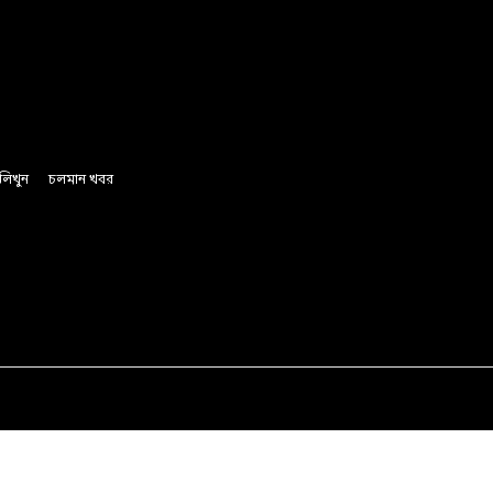
লিখুন
চলমান খবর
অর্থ ও বানিজ্য
রাজনীতি
সাফল্যের গল্প
লাইফস্টাইল