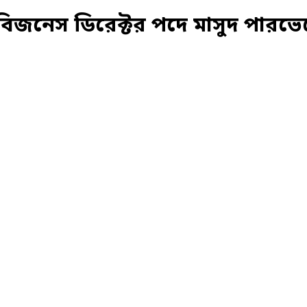
িজনেস ডিরেক্টর পদে মাসুদ পারভে