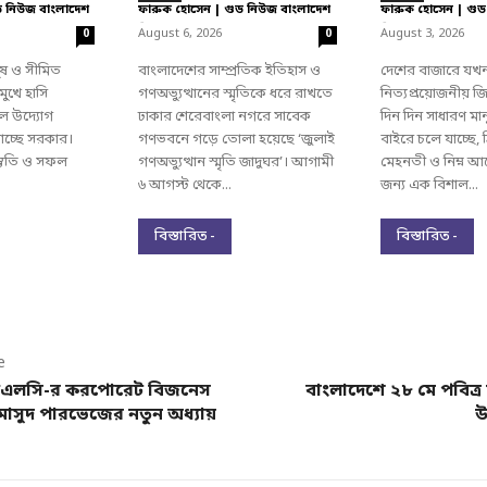
ড নিউজ বাংলাদেশ
ফারুক হোসেন | গুড নিউজ বাংলাদেশ
ফারুক হোসেন | গুড
-
-
August 6, 2026
August 3, 2026
0
0
ুষ ও সীমিত
বাংলাদেশের সাম্প্রতিক ইতিহাস ও
দেশের বাজারে যখ
ুখে হাসি
গণঅভ্যুত্থানের স্মৃতিকে ধরে রাখতে
নিত্যপ্রয়োজনীয় জ
ল উদ্যোগ
ঢাকার শেরেবাংলা নগরে সাবেক
দিন দিন সাধারণ মা
াচ্ছে সরকার।
গণভবনে গড়ে তোলা হয়েছে ‘জুলাই
বাইরে চলে যাচ্ছে
রস্তুতি ও সফল
গণঅভ্যুত্থান স্মৃতি জাদুঘর’। আগামী
মেহনতী ও নিম্ন আয
৬ আগস্ট থেকে...
জন্য এক বিশাল...
বিস্তারিত -
বিস্তারিত -
e
পিএলসি-র করপোরেট বিজনেস
বাংলাদেশে ২৮ মে পবিত্
 মাসুদ পারভেজের নতুন অধ্যায়
উ