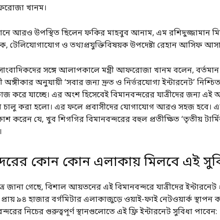
 আফরোজা খানম।
ষ্ঠানে আরও উপস্থিত ছিলেন ফকির মাহবুব আনাম, এম রশিদুজ্জামান মি
র ডাক, টেলিযোগাযোগ ও তথ্যপ্রযুক্তিবিষয়ক উপদেষ্টা রেহান আসিফ আস
 সাংবাদিকদের সঙ্গে আলাপকালে মন্ত্রী আফরোজা খানম বলেন, বর্তমা
ী অঙ্গীকার অনুযায়ী ‘সবার জন্য দ্রুত ও নির্ভরযোগ্য ইন্টারনেট’ নিশ্চ
জ করে যাচ্ছে। এর অংশ হিসেবেই বিমানবন্দরের যাত্রীদের জন্য এই 
া চালু করা হলো। এর ফলে প্রবাসীদের যোগাযোগ আরও সহজ হবে। এ
াশ করেন যে, খুব শিগগির বিমানবন্দরের বহুল প্রতীক্ষিত ‘তৃতীয় টার্ম
।
্দরের কোন কোন এলাকায় মিলবে এই সুব
্রে জানা গেছে, বিশাল আয়তনের এই বিমানবন্দরে যাত্রীদের ইন্টারনেট প্র
প্রায় ৯৪ হাজার বর্গমিটার এলাকাজুড়ে ওয়াই-ফাই নেটওয়ার্ক স্থাপন ক
বন্দরের নিচের গুরুত্বপূর্ণ স্থানগুলোতে এই ফ্রি ইন্টারনেট সুবিধা পাবেন: