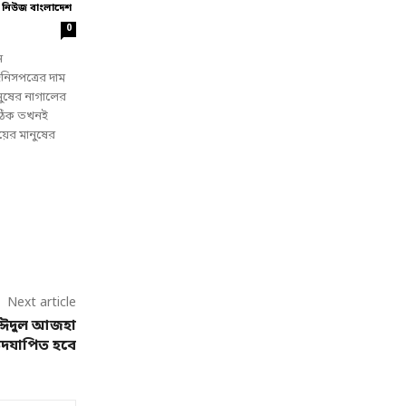
 নিউজ বাংলাদেশ
0
ন
িনিসপত্রের দাম
নুষের নাগালের
, ঠিক তখনই
়ের মানুষের
Next article
র ঈদুল আজহা
দযাপিত হবে