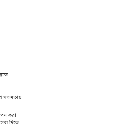
করতে
থ সক্ষমতায়
থাপন করা
 সেবা দিতে