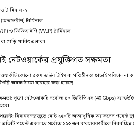
 ও টার্মিনাল-২
(অভ্যন্তরীণ) টার্মিনাল
IP) ও ভিভিআইপি (VVIP) টার্মিনাল
 বা গাড়ি পার্কিং এলাকা
ই নেটওয়ার্কের প্রযুক্তিগত সক্ষমতা
ওয়ার্কটি কোনো রকম ডাউন টাইম বা গতিহীনতা ছাড়াই পরিচালনা 
রিগরি অবকাঠামো ব্যবহার করা হয়েছে:
ক্ষমতা:
পুরো নেটওয়ার্কটি সর্বোচ্চ ৪০ জিবিপিএস (40 Gbps) ব্যান্ডউই
হবে।
য়েন্ট:
বিমানবন্দরজুড়ে মোট ২৫০টি অত্যাধুনিক অ্যাকসেস পয়েন্ট স্
র প্রতিটি পয়েন্ট একসাথে সর্বোচ্চ ১৫০ জন ব্যবহারকারীকে নিরবচ্ছিন্ন