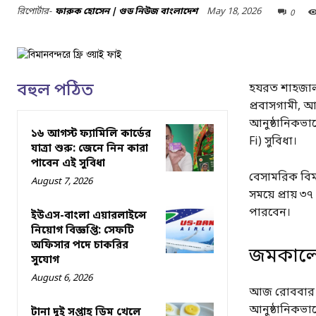
May 18, 2026
রিপোর্টার-
ফারুক হোসেন | গুড নিউজ বাংলাদেশ
0
বহুল পঠিত
হযরত শাহজালা
প্রবাসগামী, 
আনুষ্ঠানিকভাবে
১৬ আগস্ট ফ্যামিলি কার্ডের
Fi) সুবিধা।
যাত্রা শুরু: জেনে নিন কারা
পাবেন এই সুবিধা
বেসামরিক বিম
August 7, 2026
সময়ে প্রায় 
পারবেন।
ইউএস-বাংলা এয়ারলাইন্সে
নিয়োগ বিজ্ঞপ্তি: সেফটি
অফিসার পদে চাকরির
জমকালো 
সুযোগ
August 6, 2026
আজ রোববার দুপ
আনুষ্ঠানিকভা
টানা দুই সপ্তাহ ডিম খেলে