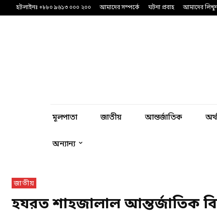
হটলাইনঃ +৮৮০ ৯৬১৩ ০০০ ২০০
আমাদের সম্পর্কে
ঘটনা প্রবাহ
আমাদের লিখু
মূলপাতা
জাতীয়
আন্তর্জাতিক
অর্
অন্যান্য
জাতীয়
হযরত শাহজালাল আন্তর্জাতিক বিমান