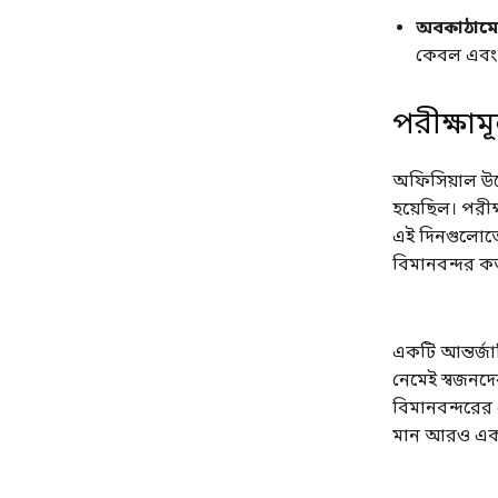
অবকাঠামো
কেবল এবং ৩
পরীক্ষাম
অফিসিয়াল উদ
হয়েছিল। পরীক্
এই দিনগুলোতে
বিমানবন্দর কর্
একটি আন্তর্জাত
নেমেই স্বজনদ
বিমানবন্দরের
মান আরও এক 