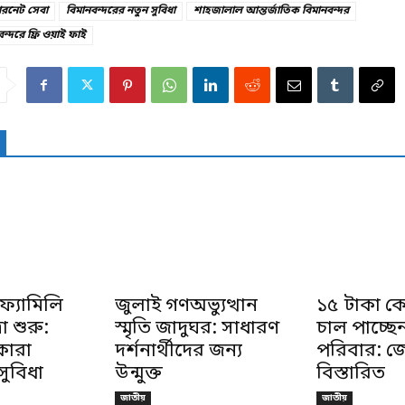
্টারনেট সেবা
বিমানবন্দরের নতুন সুবিধা
শাহজালাল আন্তর্জাতিক বিমানবন্দর
্দরে ফ্রি ওয়াই ফাই
ফ্যামিলি
জুলাই গণঅভ্যুত্থান
১৫ টাকা ক
রা শুরু:
স্মৃতি জাদুঘর: সাধারণ
চাল পাচ্ছে
কারা
দর্শনার্থীদের জন্য
পরিবার: জ
ুবিধা
উন্মুক্ত
বিস্তারিত
জাতীয়
জাতীয়