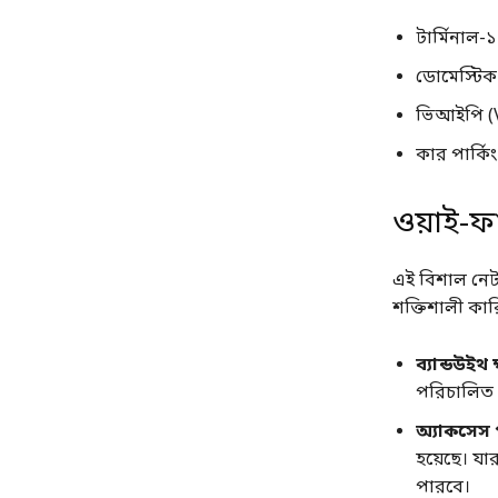
টার্মিনাল-১
ডোমেস্টিক 
ভিআইপি (V
কার পার্কিং
ওয়াই-ফা
এই বিশাল নেট
শক্তিশালী কা
ব্যান্ডউইথ 
পরিচালিত 
অ্যাকসেস প
হয়েছে। যা
পারবে।