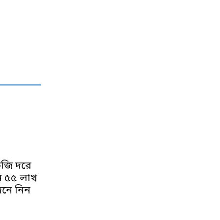
েজি দরে
ন ৫৫ লাখ
েনে নিন