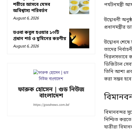
শরীরে আসবে যেসব
পর্যটনমন্ত্রী
অবিশ্বাস্য পরিবর্তন
August 6, 2026
উদ্বোধনী অনু
প্রধানমন্ত্রী
তওবা কবুল হওয়ার ১০টি
প্রধান শর্ত ও মুমিনের করণীয়
উদ্বোধন শেষে
August 6, 2026
তাদের নির্বাচন
নিরলসভাবে কা
ডিজিটাল সেব
তিনি আশা প্রক
করা সম্ভব হবে
ফারুক হোসেন | গুড নিউজ
বিমানবন
বাংলাদেশ
https://goodnews.com.bd
বিমানবন্দর সূত
নিশ্চিত করতে 
যাত্রীরা বিমান