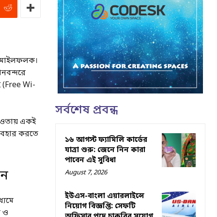
এক মাইলফলক।
নবন্দরে
াই (Free Wi-
সর্বশেষ প্রবন্ধ
 আওতায় একই
ব্যবহার করতে
১৬ আগস্ট ফ্যামিলি কার্ডের
যাত্রা শুরু: জেনে নিন কারা
পাবেন এই সুবিধা
ধন
August 7, 2026
ইউএস-বাংলা এয়ারলাইন্সে
্যমে
নিয়োগ বিজ্ঞপ্তি: সেফটি
ন ও
অফিসার পদে চাকরির সুযোগ