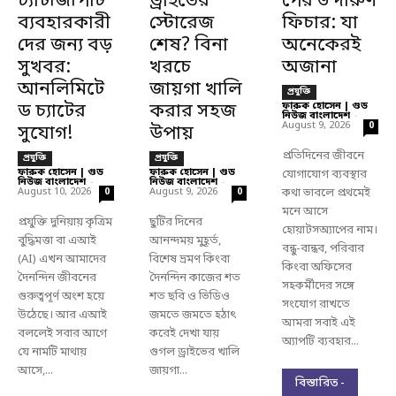
চ্যাটজিপিটি
ড্রাইভের
পের ৬ দারুণ
ব্যবহারকারী
স্টোরেজ
ফিচার: যা
দের জন্য বড়
শেষ? বিনা
অনেকেরই
সুখবর:
খরচে
অজানা
আনলিমিটে
জায়গা খালি
প্রযুক্তি
ড চ্যাটের
করার সহজ
ফারুক হোসেন | গুড
নিউজ বাংলাদেশ
-
August 9, 2026
0
সুযোগ!
উপায়
প্রতিদিনের জীবনে
প্রযুক্তি
প্রযুক্তি
ফারুক হোসেন | গুড
ফারুক হোসেন | গুড
যোগাযোগ ব্যবস্থার
নিউজ বাংলাদেশ
-
নিউজ বাংলাদেশ
-
August 10, 2026
August 9, 2026
কথা ভাবলে প্রথমেই
0
0
মনে আসে
প্রযুক্তি দুনিয়ায় কৃত্রিম
ছুটির দিনের
হোয়াটসঅ্যাপের নাম।
বুদ্ধিমত্তা বা এআই
আনন্দময় মুহূর্ত,
বন্ধু-বান্ধব, পরিবার
(AI) এখন আমাদের
বিশেষ ভ্রমণ কিংবা
কিংবা অফিসের
দৈনন্দিন জীবনের
দৈনন্দিন কাজের শত
সহকর্মীদের সঙ্গে
গুরুত্বপূর্ণ অংশ হয়ে
শত ছবি ও ভিডিও
সংযোগ রাখতে
উঠেছে। আর এআই
জমতে জমতে হঠাৎ
আমরা সবাই এই
বললেই সবার আগে
করেই দেখা যায়
অ্যাপটি ব্যবহার...
যে নামটি মাথায়
গুগল ড্রাইভের খালি
আসে,...
জায়গা...
বিস্তারিত -