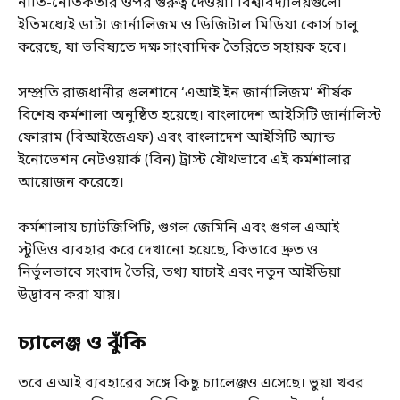
নীতি-নৈতিকতার ওপর গুরুত্ব দেওয়া। বিশ্ববিদ্যালয়গুলো
ইতিমধ্যেই ডাটা জার্নালিজম ও ডিজিটাল মিডিয়া কোর্স চালু
করেছে, যা ভবিষ্যতে দক্ষ সাংবাদিক তৈরিতে সহায়ক হবে।
সম্প্রতি রাজধানীর গুলশানে ‘এআই ইন জার্নালিজম’ শীর্ষক
বিশেষ কর্মশালা অনুষ্ঠিত হয়েছে। বাংলাদেশ আইসিটি জার্নালিস্ট
ফোরাম (বিআইজেএফ) এবং বাংলাদেশ আইসিটি অ্যান্ড
ইনোভেশন নেটওয়ার্ক (বিন) ট্রাস্ট যৌথভাবে এই কর্মশালার
আয়োজন করেছে।
কর্মশালায় চ্যাটজিপিটি, গুগল জেমিনি এবং গুগল এআই
স্টুডিও ব্যবহার করে দেখানো হয়েছে, কিভাবে দ্রুত ও
নির্ভুলভাবে সংবাদ তৈরি, তথ্য যাচাই এবং নতুন আইডিয়া
উদ্ভাবন করা যায়।
চ্যালেঞ্জ ও ঝুঁকি
তবে এআই ব্যবহারের সঙ্গে কিছু চ্যালেঞ্জও এসেছে। ভুয়া খবর