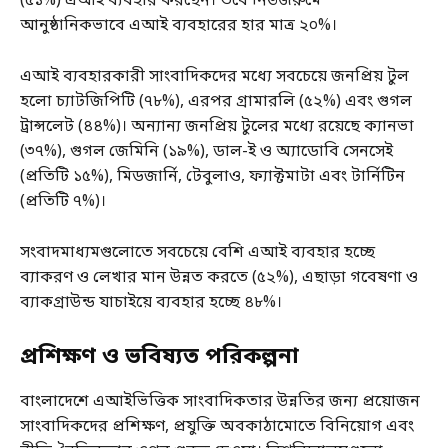
(৫১%) এআই ব্যবহার করছেন। তবে নিউজরুমে
আনুষ্ঠানিকভাবে এআই ব্যবহারের হার মাত্র ২০%।
এআই ব্যবহারকারী সাংবাদিকদের মধ্যে সবচেয়ে জনপ্রিয় টুল
হলো চ্যাটজিপিটি (৭৮%), এরপর গ্রামারলি (৫২%) এবং গুগল
ট্রান্সলেট (৪৪%)। অন্যান্য জনপ্রিয় টুলের মধ্যে রয়েছে ক্যানভা
(৩৭%), গুগল জেমিনি (১৯%), ডাল-ই ও অ্যাডোবি সেনসেই
(প্রতিটি ১৫%), মিডজার্নি, টেবুলাও, ফ্যাক্টমাটা এবং টার্নিটিন
(প্রতিটি ৭%)।
সংবাদমাধ্যমগুলোতে সবচেয়ে বেশি এআই ব্যবহার হচ্ছে
ব্যাকরণ ও লেখার মান উন্নত করতে (৫২%), এছাড়া গবেষণা ও
ব্যাকগ্রাউন্ড যাচাইয়ে ব্যবহার হচ্ছে ৪৮%।
প্রশিক্ষণ ও ভবিষ্যত পরিকল্পনা
বাংলাদেশে এআইভিত্তিক সাংবাদিকতার উন্নতির জন্য প্রয়োজন
সাংবাদিকদের প্রশিক্ষণ, প্রযুক্তি অবকাঠামোতে বিনিয়োগ এবং