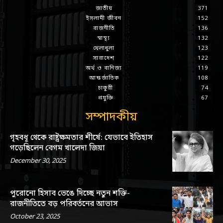
জাতীয়
371
ইসলামী জীবন
152
রাজনীতি
136
স্বাস্থ্য
132
খেলাধুলা
123
সারাদেশ
122
অর্থ ও বানিজ্য
119
আন্তর্জাতিক
108
চাকুরী
74
প্রযুক্তি
67
সম্পাদকীয়
গৃহবধূ থেকে রাষ্ট্রক্ষমতার শীর্ষে: যেভাবে ইতিহাস
গড়েছিলেন বেগম খালেদা জিয়া
December 30, 2025
পুরোনো হিসাব ভেঙে দিচ্ছে নতুন শক্তি-
রাজনীতিতে বড় পরিবর্তনের আভাস
October 23, 2025