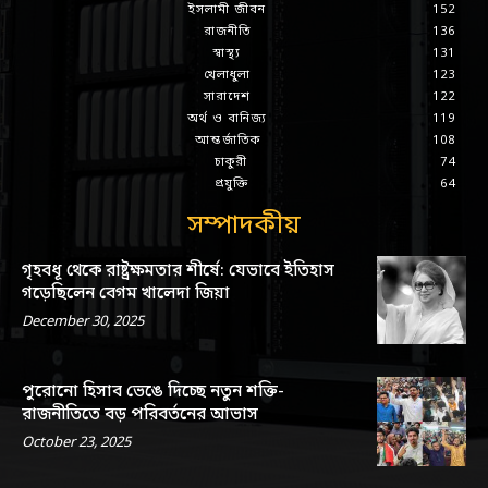
ইসলামী জীবন
152
রাজনীতি
136
স্বাস্থ্য
131
খেলাধুলা
123
সারাদেশ
122
অর্থ ও বানিজ্য
119
আন্তর্জাতিক
108
চাকুরী
74
প্রযুক্তি
64
সম্পাদকীয়
গৃহবধূ থেকে রাষ্ট্রক্ষমতার শীর্ষে: যেভাবে ইতিহাস
গড়েছিলেন বেগম খালেদা জিয়া
December 30, 2025
পুরোনো হিসাব ভেঙে দিচ্ছে নতুন শক্তি-
রাজনীতিতে বড় পরিবর্তনের আভাস
October 23, 2025