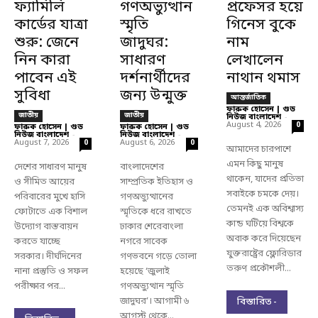
ফ্যামিলি
গণঅভ্যুত্থান
প্রফেসর হয়ে
কার্ডের যাত্রা
স্মৃতি
গিনেস বুকে
শুরু: জেনে
জাদুঘর:
নাম
নিন কারা
সাধারণ
লেখালেন
পাবেন এই
দর্শনার্থীদের
নাথান থমাস
সুবিধা
জন্য উন্মুক্ত
আন্তর্জাতিক
ফারুক হোসেন | গুড
জাতীয়
জাতীয়
নিউজ বাংলাদেশ
-
August 4, 2026
0
ফারুক হোসেন | গুড
ফারুক হোসেন | গুড
নিউজ বাংলাদেশ
-
নিউজ বাংলাদেশ
-
August 7, 2026
August 6, 2026
0
0
আমাদের চারপাশে
এমন কিছু মানুষ
দেশের সাধারণ মানুষ
বাংলাদেশের
থাকেন, যাদের প্রতিভা
ও সীমিত আয়ের
সাম্প্রতিক ইতিহাস ও
সবাইকে চমকে দেয়।
পরিবারের মুখে হাসি
গণঅভ্যুত্থানের
তেমনই এক অবিশ্বাস্য
ফোটাতে এক বিশাল
স্মৃতিকে ধরে রাখতে
কান্ড ঘটিয়ে বিশ্বকে
উদ্যোগ বাস্তবায়ন
ঢাকার শেরেবাংলা
অবাক করে দিয়েছেন
করতে যাচ্ছে
নগরে সাবেক
যুক্তরাষ্ট্রের ফ্লোরিডার
সরকার। দীর্ঘদিনের
গণভবনে গড়ে তোলা
তরুণ প্রকৌশলী...
নানা প্রস্তুতি ও সফল
হয়েছে ‘জুলাই
পরীক্ষার পর...
গণঅভ্যুত্থান স্মৃতি
জাদুঘর’। আগামী ৬
বিস্তারিত -
আগস্ট থেকে...