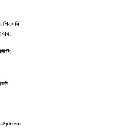
, পিএসসি
সিসি,
িইউপি,
নিকট
is-Ephrem