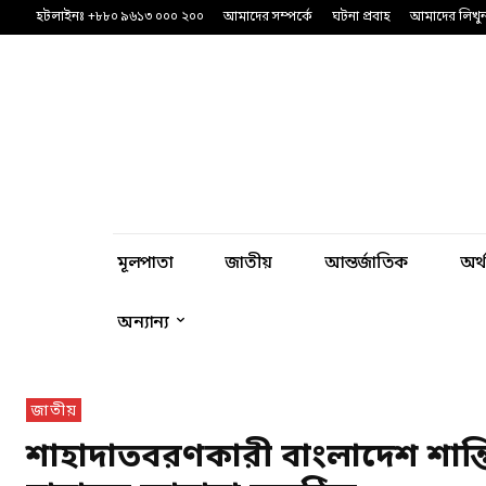
হটলাইনঃ +৮৮০ ৯৬১৩ ০০০ ২০০
আমাদের সম্পর্কে
ঘটনা প্রবাহ
আমাদের লিখু
মূলপাতা
জাতীয়
আন্তর্জাতিক
অর্
অন্যান্য
জাতীয়
শাহাদাতবরণকারী বাংলাদেশ শান্তিরক্ষ