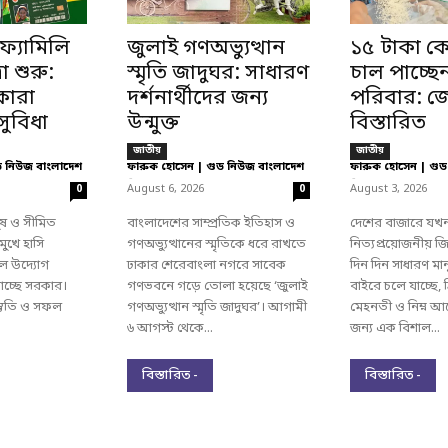
ফ্যামিলি
জুলাই গণঅভ্যুত্থান
১৫ টাকা ক
রা শুরু:
স্মৃতি জাদুঘর: সাধারণ
চাল পাচ্ছে
কারা
দর্শনার্থীদের জন্য
পরিবার: জ
ুবিধা
উন্মুক্ত
বিস্তারিত
জাতীয়
জাতীয়
ড নিউজ বাংলাদেশ
ফারুক হোসেন | গুড নিউজ বাংলাদেশ
ফারুক হোসেন | গুড
-
-
August 6, 2026
August 3, 2026
0
0
ুষ ও সীমিত
বাংলাদেশের সাম্প্রতিক ইতিহাস ও
দেশের বাজারে যখ
ুখে হাসি
গণঅভ্যুত্থানের স্মৃতিকে ধরে রাখতে
নিত্যপ্রয়োজনীয় জ
ল উদ্যোগ
ঢাকার শেরেবাংলা নগরে সাবেক
দিন দিন সাধারণ মা
াচ্ছে সরকার।
গণভবনে গড়ে তোলা হয়েছে ‘জুলাই
বাইরে চলে যাচ্ছে
রস্তুতি ও সফল
গণঅভ্যুত্থান স্মৃতি জাদুঘর’। আগামী
মেহনতী ও নিম্ন আয
৬ আগস্ট থেকে...
জন্য এক বিশাল...
বিস্তারিত -
বিস্তারিত -