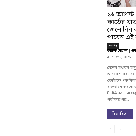
১৬ আগস্ট 
কার্ডের যাত্
জেনে নিন 
পাবেন এই স
জাতীয়
ফারুক হোসেন | গু
-
August 7, 2026
দেশের সাধারণ মান
আয়ের পরিবারের ম
ফোটাতে এক বিশা
বাস্তবায়ন করতে য
দীর্ঘদিনের নানা প্
পরীক্ষার পর...
বিস্তারিত -