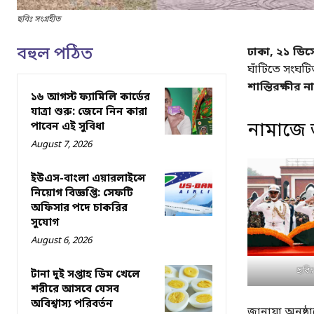
ছবিঃ সংগ্রহীত
বহুল পঠিত
ঢাকা, ২১ ডিস
ঘাঁটিতে সংঘট
শান্তিরক্ষীর 
১৬ আগস্ট ফ্যামিলি কার্ডের
যাত্রা শুরু: জেনে নিন কারা
নামাজে জা
পাবেন এই সুবিধা
August 7, 2026
ইউএস-বাংলা এয়ারলাইন্সে
নিয়োগ বিজ্ঞপ্তি: সেফটি
অফিসার পদে চাকরির
সুযোগ
August 6, 2026
ছবিঃ
টানা দুই সপ্তাহ ডিম খেলে
শরীরে আসবে যেসব
অবিশ্বাস্য পরিবর্তন
জানাযা অনুষ্ঠ