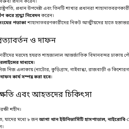
বক্তব্য প্রদান করেন।
াষ্ট্রপতি, প্রধান উপদেষ্টা এবং তিনটি শাখার প্রধানরা শাহাদাতবরণকারী
পণ করে শ্রদ্ধা নিবেদন
করেন।
সংঘের পতাকা
শাহাদাতবরণকারীদের নিকট আত্মীয়দের হাতে হস্তান্তর
রত্যাবর্তন ও দাফন
রীদের মরদেহ হযরত শাহজালাল আন্তর্জাতিক বিমানবন্দর ঢাকায় পৌঁ
লাইন্সের মাধ্যমে
।
জ নিজ এলাকায় (নাটোর, কুড়িগ্রাম, গাইবান্ধা, রাজবাড়ী ও কিশোরগঞ
দায় দাফন কার্য সম্পন্ন করা হবে
।
ক্ষতি এবং আহতদের চিকিৎসা
রক্ষী শহীদ।
 যাদের মধ্যে ৮ জন
আগা খান ইউনিভার্সিটি হাসপাতাল, নাইরোবি
-
ন।