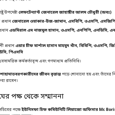
ষ্ট্র উপদেষ্টা
লেফটেন্যান্ট জেনারেল জাহাঙ্গীর আলম চৌধুরী (অবঃ)
 প্রধান
জেনারেল ওয়াকার-উজ-জামান, এসবিপি, ওএসপি, এসজিপি
্রধান
এডমিরাল এম নাজমুল হাসান, ওএসপি, এনপিপি, এনডিসি, এন
নী প্রধান
এয়ার চীফ মার্শাল হাসান মাহমুদ খাঁন, বিবিপি, ওএসপি, জ
উসি, পিএসসি
েসামরিক কর্মকর্তাবৃন্দ এবং গণমাধ্যম প্রতিনিধি।
শাহাদাতবরণকারীদের জীবন বৃত্তান্ত
পড়ে শোনানো হয় এবং তাঁদের 
তব্য রাখেন।
ের পক্ষ থেকে সম্মাননা
চিবের পক্ষে
ইউনিসফা চিফ কমিউনিটি লিয়াজো অফিসার Mr. Bor