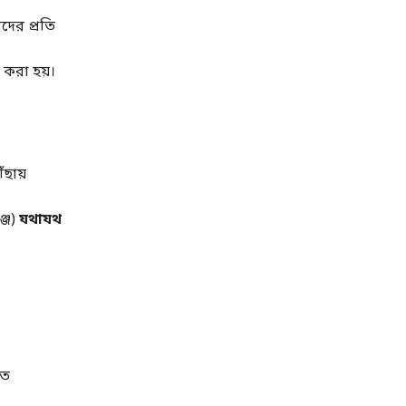
দের প্রতি
 করা হয়।
ছায়
্জ)
যথাযথ
তে