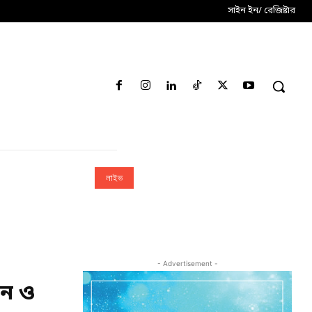
সাইন ইন/ রেজিষ্টার
লাইভ
- Advertisement -
েদন ও