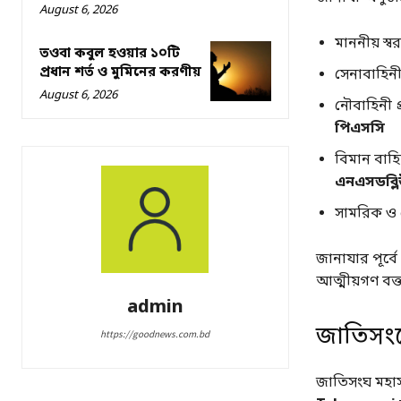
August 6, 2026
মাননীয় স্বরা
তওবা কবুল হওয়ার ১০টি
প্রধান শর্ত ও মুমিনের করণীয়
সেনাবাহিনী
August 6, 2026
নৌবাহিনী প
পিএসসি
বিমান বাহি
এনএসডব্লি
সামরিক ও ব
জানাযার পূর্বে
আত্মীয়গণ বক্
admin
জাতিসংঘ
https://goodnews.com.bd
জাতিসংঘ মহাস