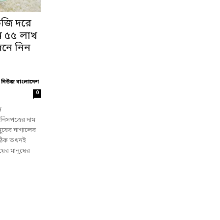
েজি দরে
ন ৫৫ লাখ
েনে নিন
 নিউজ বাংলাদেশ
0
ন
িনিসপত্রের দাম
নুষের নাগালের
, ঠিক তখনই
়ের মানুষের