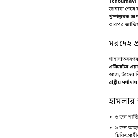
Tchoumavi
জানাযা শেষে র
পুষ্পস্তবক অর্
তারপর
জাতি
মরদেহ প্
শাহাদাতবরণকা
এমিরেটস এয়ার
আজ, তাঁদের নি
রাষ্ট্রীয় মর্যা
হামলার 
৬ জন শান্তি
৯ জন আহত,
চিকিৎসাধী