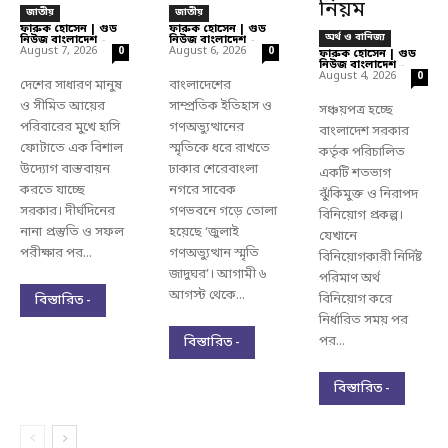
নিয়ম
জাতীয়
জাতীয়
ফারুক হোসেন | গুড
ফারুক হোসেন | গুড
অর্থ ও বানিজ্য
নিউজ বাংলাদেশ
-
নিউজ বাংলাদেশ
-
August 7, 2026
August 6, 2026
0
0
ফারুক হোসেন | গুড
নিউজ বাংলাদেশ
-
August 4, 2026
0
দেশের সাধারণ মানুষ
বাংলাদেশের
ও সীমিত আয়ের
সাম্প্রতিক ইতিহাস ও
সঞ্চয়পত্র হচ্ছে
পরিবারের মুখে হাসি
গণঅভ্যুত্থানের
বাংলাদেশ সরকার
ফোটাতে এক বিশাল
স্মৃতিকে ধরে রাখতে
কর্তৃক পরিচালিত
উদ্যোগ বাস্তবায়ন
ঢাকার শেরেবাংলা
একটি শতভাগ
করতে যাচ্ছে
নগরে সাবেক
ঝুঁকিমুক্ত ও নিরাপদ
সরকার। দীর্ঘদিনের
গণভবনে গড়ে তোলা
বিনিয়োগ প্রকল্প।
নানা প্রস্তুতি ও সফল
হয়েছে ‘জুলাই
যেখানে
পরীক্ষার পর...
গণঅভ্যুত্থান স্মৃতি
বিনিয়োগকারী নির্দিষ্ট
জাদুঘর’। আগামী ৬
পরিমাণ অর্থ
আগস্ট থেকে...
বিনিয়োগ করে
বিস্তারিত -
নির্ধারিত সময় পর
পর...
বিস্তারিত -
বিস্তারিত -