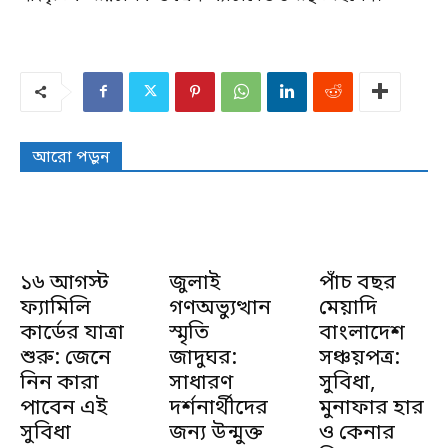
আরো পড়ুন
১৬ আগস্ট
জুলাই
পাঁচ বছর
ফ্যামিলি
গণঅভ্যুত্থান
মেয়াদি
কার্ডের যাত্রা
স্মৃতি
বাংলাদেশ
শুরু: জেনে
জাদুঘর:
সঞ্চয়পত্র:
নিন কারা
সাধারণ
সুবিধা,
পাবেন এই
দর্শনার্থীদের
মুনাফার হার
সুবিধা
জন্য উন্মুক্ত
ও কেনার