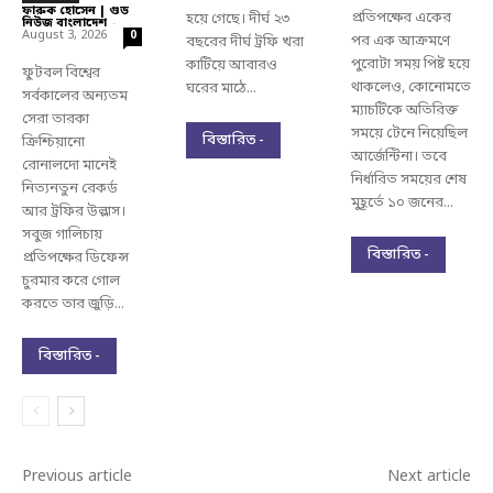
ফারুক হোসেন | গুড
প্রতিপক্ষের একের
হয়ে গেছে। দীর্ঘ ২৩
নিউজ বাংলাদেশ
-
August 3, 2026
0
পর এক আক্রমণে
বছরের দীর্ঘ ট্রফি খরা
পুরোটা সময় পিষ্ট হয়ে
কাটিয়ে আবারও
ফুটবল বিশ্বের
থাকলেও, কোনোমতে
ঘরের মাঠে...
সর্বকালের অন্যতম
ম্যাচটিকে অতিরিক্ত
সেরা তারকা
সময়ে টেনে নিয়েছিল
বিস্তারিত -
ক্রিশ্চিয়ানো
আর্জেন্টিনা। তবে
রোনালদো মানেই
নির্ধারিত সময়ের শেষ
নিত্যনতুন রেকর্ড
মুহূর্তে ১০ জনের...
আর ট্রফির উল্লাস।
সবুজ গালিচায়
বিস্তারিত -
প্রতিপক্ষের ডিফেন্স
চুরমার করে গোল
করতে তার জুড়ি...
বিস্তারিত -
Previous article
Next article