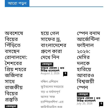
আরো পড়ুন
অবশেষে
হয়ে গেল
স্পেন বনাম
বিয়ের
সাফের ড্র,
আর্জেন্টিনা
পিঁড়িতে
বাংলাদেশের
ফাইনাল
বসছেন
গ্রুপে কারা
২০২৬:
রোনালদো:
দেখে নিন
মেসির
শৈশবের
দলকে
খেলাধুলা
প্রিয় শহরে
ফারুক হোসেন | গুড
হারিয়ে
নিউজ বাংলাদেশ
-
August 2, 2026
0
জর্জিনার
আবারও
সাথে
বিশ্বজয়ী
দক্ষিণ এশিয়ান
রাজকীয়
স্পেন
ফুটবলের সবচেয়ে
বড় ও মর্যাদাপূর্ণ
বিয়ের
খেলাধুলা
আসর 'সাফ
প্রস্তুতি
ফারুক হোসেন | গুড
নিউজ বাংলাদেশ
-
চ্যাম্পিয়নশিপ'-এর
July 20, 2026
0
খেলাধুলা
কাউন্টডাউন শুরু