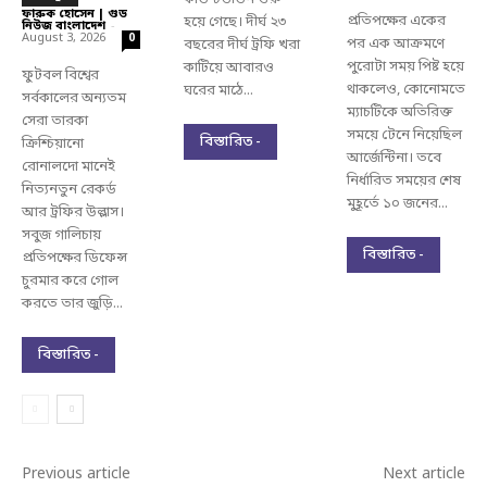
ফারুক হোসেন | গুড
প্রতিপক্ষের একের
হয়ে গেছে। দীর্ঘ ২৩
নিউজ বাংলাদেশ
-
August 3, 2026
0
পর এক আক্রমণে
বছরের দীর্ঘ ট্রফি খরা
পুরোটা সময় পিষ্ট হয়ে
কাটিয়ে আবারও
ফুটবল বিশ্বের
থাকলেও, কোনোমতে
ঘরের মাঠে...
সর্বকালের অন্যতম
ম্যাচটিকে অতিরিক্ত
সেরা তারকা
সময়ে টেনে নিয়েছিল
বিস্তারিত -
ক্রিশ্চিয়ানো
আর্জেন্টিনা। তবে
রোনালদো মানেই
নির্ধারিত সময়ের শেষ
নিত্যনতুন রেকর্ড
মুহূর্তে ১০ জনের...
আর ট্রফির উল্লাস।
সবুজ গালিচায়
বিস্তারিত -
প্রতিপক্ষের ডিফেন্স
চুরমার করে গোল
করতে তার জুড়ি...
বিস্তারিত -
Previous article
Next article