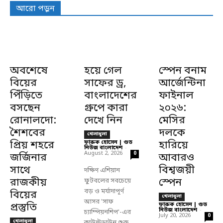
আরো পড়ুন
অবশেষে
হয়ে গেল
স্পেন বনাম
বিয়ের
সাফের ড্র,
আর্জেন্টিনা
পিঁড়িতে
বাংলাদেশের
ফাইনাল
বসছেন
গ্রুপে কারা
২০২৬:
রোনালদো:
দেখে নিন
মেসির
শৈশবের
দলকে
খেলাধুলা
প্রিয় শহরে
ফারুক হোসেন | গুড
হারিয়ে
নিউজ বাংলাদেশ
-
August 2, 2026
0
জর্জিনার
আবারও
সাথে
বিশ্বজয়ী
দক্ষিণ এশিয়ান
রাজকীয়
স্পেন
ফুটবলের সবচেয়ে
বড় ও মর্যাদাপূর্ণ
বিয়ের
খেলাধুলা
আসর 'সাফ
প্রস্তুতি
ফারুক হোসেন | গুড
নিউজ বাংলাদেশ
-
চ্যাম্পিয়নশিপ'-এর
July 20, 2026
0
খেলাধুলা
কাউন্টডাউন শুরু