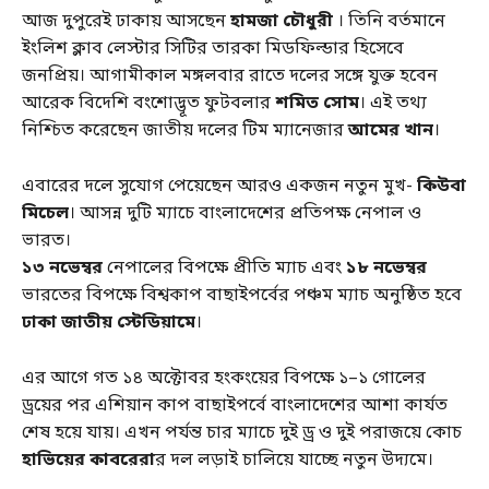
আজ দুপুরেই ঢাকায় আসছেন
হামজা চৌধুরী
। তিনি বর্তমানে
ইংলিশ ক্লাব লেস্টার সিটির তারকা মিডফিল্ডার হিসেবে
জনপ্রিয়। আগামীকাল মঙ্গলবার রাতে দলের সঙ্গে যুক্ত হবেন
আরেক বিদেশি বংশোদ্ভূত ফুটবলার
শমিত সোম
। এই তথ্য
নিশ্চিত করেছেন জাতীয় দলের টিম ম্যানেজার
আমের খান
।
এবারের দলে সুযোগ পেয়েছেন আরও একজন নতুন মুখ-
কিউবা
মিচেল
। আসন্ন দুটি ম্যাচে বাংলাদেশের প্রতিপক্ষ নেপাল ও
ভারত।
১৩ নভেম্বর
নেপালের বিপক্ষে প্রীতি ম্যাচ এবং
১৮ নভেম্বর
ভারতের বিপক্ষে বিশ্বকাপ বাছাইপর্বের পঞ্চম ম্যাচ অনুষ্ঠিত হবে
ঢাকা জাতীয় স্টেডিয়ামে
।
এর আগে গত ১৪ অক্টোবর হংকংয়ের বিপক্ষে ১–১ গোলের
ড্রয়ের পর এশিয়ান কাপ বাছাইপর্বে বাংলাদেশের আশা কার্যত
শেষ হয়ে যায়। এখন পর্যন্ত চার ম্যাচে দুই ড্র ও দুই পরাজয়ে কোচ
হাভিয়ের কাবরেরা
র দল লড়াই চালিয়ে যাচ্ছে নতুন উদ্যমে।