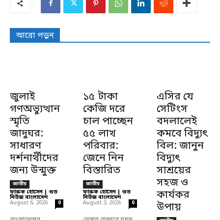
আরো পড়ুন
জুলাই
১৫ টাকা
এসির যে
গণঅভ্যুত্থান
কেজি দরে
সেটিংস
স্মৃতি
চাল পাচ্ছেন
বদলালেই
জাদুঘর:
৫৫ লাখ
কমবে বিদ্যুৎ
সাধারণ
পরিবার:
বিল: জানুন
দর্শনার্থীদের
জেনে নিন
বিদ্যুৎ
জন্য উন্মুক্ত
বিস্তারিত
সাশ্রয়ের
সহজ ও
জাতীয়
জাতীয়
ফারুক হোসেন | গুড
ফারুক হোসেন | গুড
কার্যকর
নিউজ বাংলাদেশ
-
নিউজ বাংলাদেশ
-
August 6, 2026
August 3, 2026
0
0
উপায়
বাংলাদেশের
দেশের বাজারে যখন