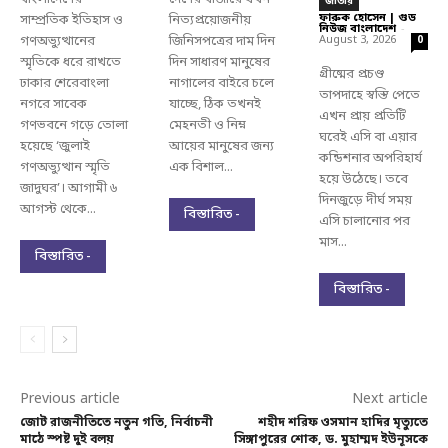
জাতীয়
ফারুক হোসেন | গুড
সাম্প্রতিক ইতিহাস ও
নিত্যপ্রয়োজনীয়
নিউজ বাংলাদেশ
-
গণঅভ্যুত্থানের
জিনিসপত্রের দাম দিন
August 3, 2026
0
স্মৃতিকে ধরে রাখতে
দিন সাধারণ মানুষের
গ্রীষ্মের প্রচণ্ড
ঢাকার শেরেবাংলা
নাগালের বাইরে চলে
তাপদাহে স্বস্তি পেতে
নগরে সাবেক
যাচ্ছে, ঠিক তখনই
এখন প্রায় প্রতিটি
গণভবনে গড়ে তোলা
মেহনতী ও নিম্ন
ঘরেই এসি বা এয়ার
হয়েছে ‘জুলাই
আয়ের মানুষের জন্য
কন্ডিশনার অপরিহার্য
গণঅভ্যুত্থান স্মৃতি
এক বিশাল...
হয়ে উঠেছে। তবে
জাদুঘর’। আগামী ৬
দিনজুড়ে দীর্ঘ সময়
আগস্ট থেকে...
বিস্তারিত -
এসি চালানোর পর
মাস...
বিস্তারিত -
বিস্তারিত -
Previous article
Next article
জোট রাজনীতিতে নতুন গতি, নির্বাচনী
শহীদ শরিফ ওসমান হাদির মৃত্যুতে
মাঠে স্পষ্ট দুই বলয়
সিঙ্গাপুরের শোক, ড. মুহাম্মদ ইউনূসকে