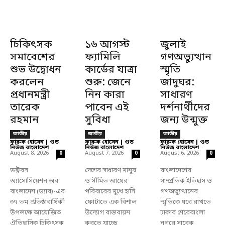
চিকিৎসক
১৬ আগস্ট
জুলাই
সমাবেশের
ফ্যামিলি
গণঅভ্যুত্থান
শুভ উদ্বোধন
কার্ডের যাত্রা
স্মৃতি
করলেন
শুরু: জেনে
জাদুঘর:
প্রধানমন্ত্রী
নিন কারা
সাধারণ
তারেক
পাবেন এই
দর্শনার্থীদের
রহমান
সুবিধা
জন্য উন্মুক্ত
জাতীয়
জাতীয়
জাতীয়
ফারুক হোসেন | গুড
ফারুক হোসেন | গুড
ফারুক হোসেন | গুড
নিউজ বাংলাদেশ
-
নিউজ বাংলাদেশ
-
নিউজ বাংলাদেশ
-
August 8, 2026
August 7, 2026
August 6, 2026
0
0
0
ডক্টরস
দেশের সাধারণ মানুষ
বাংলাদেশের
অ্যাসোসিয়েশন অব
ও সীমিত আয়ের
সাম্প্রতিক ইতিহাস ও
বাংলাদেশ (ড্যাব)-এর
পরিবারের মুখে হাসি
গণঅভ্যুত্থানের
৩৭ তম প্রতিষ্ঠাবার্ষিকী
ফোটাতে এক বিশাল
স্মৃতিকে ধরে রাখতে
উপলক্ষে আয়োজিত
উদ্যোগ বাস্তবায়ন
ঢাকার শেরেবাংলা
ঐতিহাসিক চিকিৎসক
করতে যাচ্ছে
নগরে সাবেক