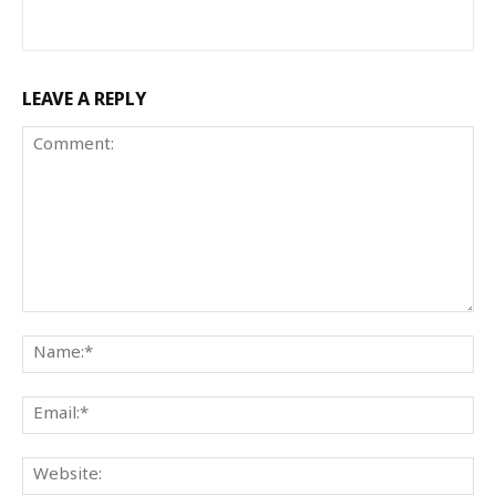
LEAVE A REPLY
Comment:
Na
Ema
Web