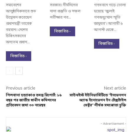
সমাবেশের
সরকার। দীর্ঘদিনের
গণভবনে গড়ে তোলা
আনুষ্ঠানিকভাবে শুভ
নানা প্রস্তুতি ও সফল
হয়েছে ‘জুলাই
উদ্বোধন করেছেন
পরীক্ষার পর...
গণঅভ্যুত্থান স্মৃতি
প্রধানমন্ত্রী তারেক
জাদুঘর’। আগামী ৬
রহমান। দেশের
আগস্ট থেকে...
বিস্তারিত -
চিকিৎসকদের
অন্যতম প্রধান...
বিস্তারিত -
বিস্তারিত -
Previous article
Next article
পিলখানা হত্যাকাণ্ড তদন্ত রিপোর্ট: ১৬
সাউথইস্ট ইউনিভার্সিটিতে “ইনভেনশন
বছর পর জাতীয় স্বাধীন কমিশনের
অ্যান্ড ইনোভেশন ইন টেক্সটাইল
প্রতিবেদন জমা ৩০ নভেম্বর
সেক্টর” শীর্ষক সমঝোতা চুক্তি
- Advertisement -