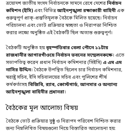
ত্রয়োদশ জাতীয় সংসদ নির্বাচনকে সামনে রেখে দেশের
নির্বাচন
কমিশন (ইসি)
এবং বিভিন্ন
আইনশৃঙ্খলা রক্ষাকারী বাহিনী
এক
গুরুত্বপূর্ণ প্রাক্‌-প্রস্তুতিমূলক বৈঠকে মিলিত হয়েছে। নির্বাচন
পরিচালনা এবং ভোট প্রক্রিয়ার স্বচ্ছতা ও নিরাপত্তা নিশ্চিত
করার লক্ষ্যে অনুষ্ঠিত এই বৈঠকটি ছিল অত্যন্ত গুরুত্বপূর্ণ।
বৈঠকটি অনুষ্ঠিত হয়
বৃহস্পতিবার বেলা পৌনে ১১টায়
রাজধানীর আগারগাঁওয়ে নির্বাচন ভবনের সম্মেলনকক্ষে
। এতে
সভাপতিত্ব করেন প্রধান নির্বাচন কমিশনার (সিইসি)
এ এম এম
নাসির উদ্দিন
। বৈঠকে উপস্থিত ছিলেন চার নির্বাচন কমিশনার,
স্বরাষ্ট্র সচিব, ইসি সচিবালয়ের সচিব এবং পুলিশের শীর্ষ
কর্মকর্তাসহ
বিজিবি, র‍্যাব, কোস্টগার্ড, আনসার ও অন্যান্য
আইনশৃঙ্খলা বাহিনীর প্রধানরা
।
বৈঠকের মূল আলোচ্য বিষয়
বৈঠকে ভোট প্রক্রিয়ার সুষ্ঠু ও নিরাপদ পরিবেশ নিশ্চিত করার
জন্য নিম্নলিখিত বিষয়গুলো নিয়ে বিস্তারিত আলোচনা হয়: