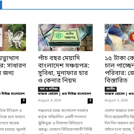
্যুত্থান
পাঁচ বছর মেয়াদি
১৫ টাকা ক
ঘর: সাধারণ
বাংলাদেশ সঞ্চয়পত্র:
চাল পাচ্ছে
র জন্য
সুবিধা, মুনাফার হার
পরিবার: জ
ও কেনার নিয়ম
বিস্তারিত
অর্থ ও বানিজ্য
জাতীয়
ড নিউজ বাংলাদেশ
ফারুক হোসেন | গুড নিউজ বাংলাদেশ
ফারুক হোসেন | গুড
-
-
August 4, 2026
August 3, 2026
0
0
রতিক ইতিহাস ও
সঞ্চয়পত্র হচ্ছে বাংলাদেশ সরকার
দেশের বাজারে যখ
মৃতিকে ধরে রাখতে
কর্তৃক পরিচালিত একটি শতভাগ
নিত্যপ্রয়োজনীয় জ
 নগরে সাবেক
ঝুঁকিমুক্ত ও নিরাপদ বিনিয়োগ
দিন দিন সাধারণ মা
া হয়েছে ‘জুলাই
প্রকল্প। যেখানে বিনিয়োগকারী নির্দিষ্ট
বাইরে চলে যাচ্ছে