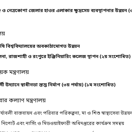
ও নেত্রকোণা জেলার হাওর এলাকার ক্ষুদ্রসেচ ব্যবস্থাপনার উন্নয়ন (৩
লয়
ষি বিশ্ববিদ্যালয়ের অবকাঠামোগত উন্নয়ন
 খুলনা, রাজশাহী ও রংপুরে ইঞ্জিনিয়ারিং কলেজ স্থাপন (২য় সংশোধিত)
ষয়ক মন্ত্রণালয়
দী উদ্যানে স্বাধীনতা স্তম্ভ নির্মাণ (৩য় পর্যায়) (১ম সংশোধিত)
িবার কল্যাণ মন্ত্রণালয়
্যাবলী বাস্তবায়ন এবং পরিবার পরিকল্পনা, মা ও শিশু স্বাস্থ্যসেবা উন্নয়
ক্ষা, নিপোর্ট এবং নার্সিং ও মিডওয়াইফারী অধিদপ্তরের কার্যক্রম সমন্বয়