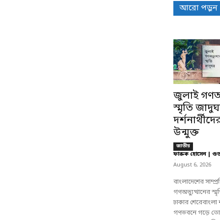
আরো পড়ুন
জুলাই গণঅভ
স্মৃতি জাদু
দর্শনার্থীদে
উন্মুক্ত
জাতীয়
ফারুক হোসেন | গু
-
August 6, 2026
বাংলাদেশের সাম্প্
গণঅভ্যুত্থানের স্
ঢাকার শেরেবাংলা
গণভবনে গড়ে তোল