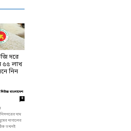
েজি দরে
ন ৫৫ লাখ
েনে নিন
 নিউজ বাংলাদেশ
0
ন
িনিসপত্রের দাম
নুষের নাগালের
, ঠিক তখনই