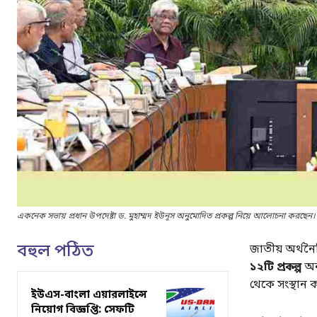
একনেক সভায় প্রধান উপদেষ্টা ড. মুহাম্মদ ইউনূস অনুমোদিত প্রকল্প নিয়ে আলোচনা করছেন। 
বহুল পঠিত
জাতীয় অর্থন
১২টি প্রকল্প
অনু
থেকে সংস্থান 
ইউএস-বাংলা এয়ারলাইন্সে
নিয়োগ বিজ্ঞপ্তি: সেফটি