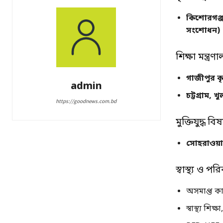
কিশোরগঞ্জ 
সংশোধন)
শিক্ষা মন্ত্রণা
গাজীপুর কৃ
admin
চট্টগ্রাম,
https://goodnews.com.bd
মুক্তিযুদ্ধ বি
সোহরাওয়ার্
স্বাস্থ্য ও পর
অসমাপ্ত কার
স্বাস্থ্য শি