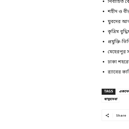
নির্বাচিত 
শহীদ ও বীর 
যুবদের আত্
কৃত্রিম বুদ্ধ
প্রযুক্তি-ভি
মেহেরপুর 
ঢাকা শহরে
র‍্যাবের কা
TAGS
একনে
স্বাস্থ্যসেবা
Share