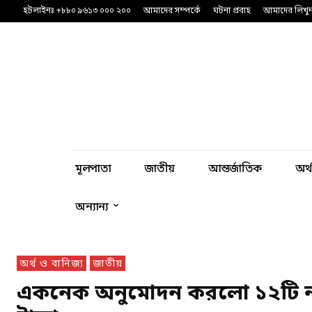
হটলাইনঃ +৮৮০ ৯৬১৩ ০০০ ২০০
আমাদের সম্পর্কে
ঘটনা প্রবাহ
আমাদের লিখু
মূলপাতা
জাতীয়
আন্তর্জাতিক
অর্
অন্যান্য
অর্থ ও বানিজ্য
জাতীয়
একনেক অনুমোদন করলো ১২টি নতুন