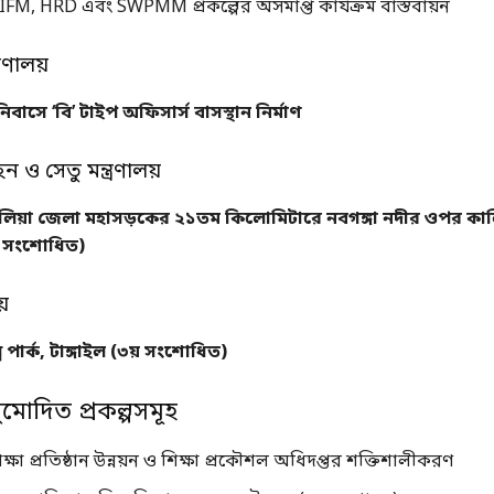
IFM, HRD এবং SWPMM প্রকল্পের অসমাপ্ত কার্যক্রম বাস্তবায়ন
্রণালয়
িবাসে ‘বি’ টাইপ অফিসার্স বাসস্থান নির্মাণ
 ও সেতু মন্ত্রণালয়
লিয়া জেলা মহাসড়কের ২১তম কিলোমিটারে নবগঙ্গা নদীর ওপর কালি
য় সংশোধিত)
য়
প পার্ক, টাঙ্গাইল (৩য় সংশোধিত)
োদিত প্রকল্পসমূহ
শিক্ষা প্রতিষ্ঠান উন্নয়ন ও শিক্ষা প্রকৌশল অধিদপ্তর শক্তিশালীকরণ