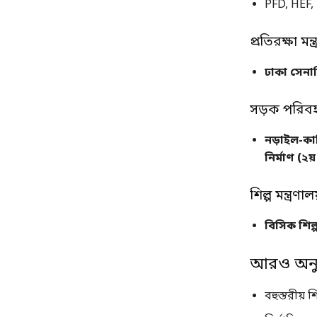
PFD, HEF, 
প্রতিরক্ষা মন্ত
ঢাকা সেনান
সড়ক পরিবহন
নড়াইল-কা
নির্মাণ (২
শিল্প মন্ত্রণাল
বিসিক শিল্
আরও অনুম
বহুস্তরীয় 