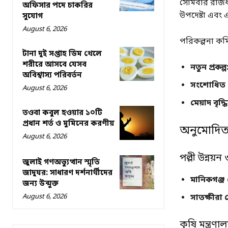
সোমবার রাজধা
অফিসার পদে চাকরির
উপদেষ্টা এবং
সুযোগ
August 6, 2026
পরিকল্পনা কমি
টানা দুই সপ্তাহ ডিম খেলে
শরীরে আসবে যেসব
নতুন প্রকল্প
অবিশ্বাস্য পরিবর্তন
সংশোধিত প্
August 6, 2026
মেয়াদ বৃদ্ধি
তওবা কবুল হওয়ার ১০টি
প্রধান শর্ত ও মুমিনের করণীয়
অনুমোদিত প
August 6, 2026
পল্লী উন্নয়ন
জুলাই গণঅভ্যুত্থান স্মৃতি
জাদুঘর: সাধারণ দর্শনার্থীদের
মানিকগঞ্জ 
জন্য উন্মুক্ত
সাতক্ষীরা 
August 6, 2026
কৃষি মন্ত্রণাল