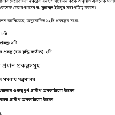
নীর শেরেবাংলা নগরের এনইসি সম্মেলন কক্ষে অনুষ্ঠিত একনেক সভায়
 একনেক চেয়ারপারসন
ড. মুহাম্মদ ইউনূস
সভাপতিত্ব করেন।
শন জানিয়েছে, অনুমোদিত ১২টি প্রকল্পের মধ্যে:
:
৮টি
রকল্প:
২টি
র প্রকল্প (ব্যয় বৃদ্ধি ব্যতীত):
২টি
্রধান প্রকল্পসমূহ
 ও সমবায় মন্ত্রণালয়
জেলার গুরুত্বপূর্ণ গ্রামীণ অবকাঠামো উন্নয়ন
জেলা গ্রামীণ অবকাঠামো উন্নয়ন
য়