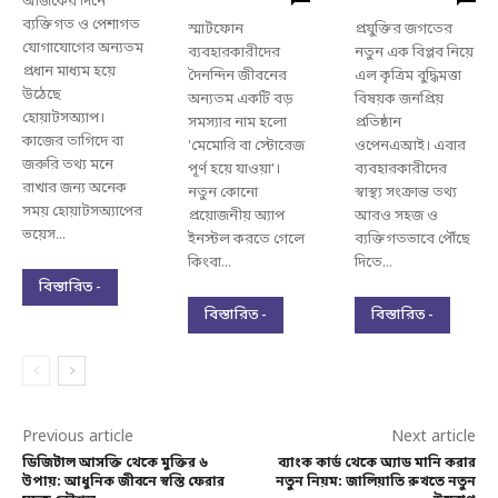
আজকের দিনে
ব্যক্তিগত ও পেশাগত
স্মার্টফোন
প্রযুক্তির জগতের
যোগাযোগের অন্যতম
ব্যবহারকারীদের
নতুন এক বিপ্লব নিয়ে
প্রধান মাধ্যম হয়ে
দৈনন্দিন জীবনের
এল কৃত্রিম বুদ্ধিমত্তা
উঠেছে
অন্যতম একটি বড়
বিষয়ক জনপ্রিয়
হোয়াটসঅ্যাপ।
সমস্যার নাম হলো
প্রতিষ্ঠান
কাজের তাগিদে বা
'মেমোরি বা স্টোরেজ
ওপেনএআই। এবার
জরুরি তথ্য মনে
পূর্ণ হয়ে যাওয়া'।
ব্যবহারকারীদের
রাখার জন্য অনেক
নতুন কোনো
স্বাস্থ্য সংক্রান্ত তথ্য
সময় হোয়াটসঅ্যাপের
প্রয়োজনীয় অ্যাপ
আরও সহজ ও
ভয়েস...
ইনস্টল করতে গেলে
ব্যক্তিগতভাবে পৌঁছে
কিংবা...
দিতে...
বিস্তারিত -
বিস্তারিত -
বিস্তারিত -
Previous article
Next article
ডিজিটাল আসক্তি থেকে মুক্তির ৬
ব্যাংক কার্ড থেকে অ্যাড মানি করার
উপায়: আধুনিক জীবনে স্বস্তি ফেরার
নতুন নিয়ম: জালিয়াতি রুখতে নতুন