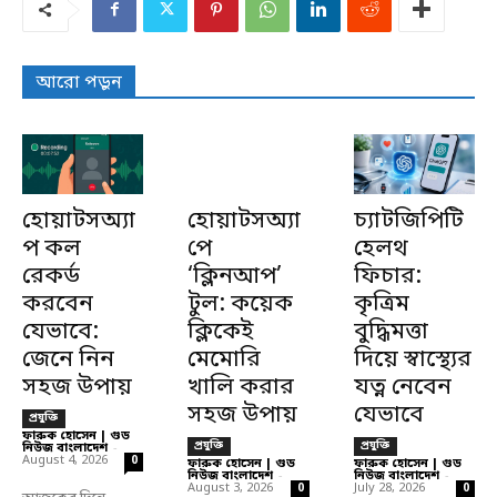
আরো পড়ুন
হোয়াটসঅ্যা
হোয়াটসঅ্যা
চ্যাটজিপিটি
প কল
পে
হেলথ
রেকর্ড
‘ক্লিনআপ’
ফিচার:
করবেন
টুল: কয়েক
কৃত্রিম
যেভাবে:
ক্লিকেই
বুদ্ধিমত্তা
জেনে নিন
মেমোরি
দিয়ে স্বাস্থ্যের
সহজ উপায়
খালি করার
যত্ন নেবেন
সহজ উপায়
যেভাবে
প্রযুক্তি
ফারুক হোসেন | গুড
প্রযুক্তি
প্রযুক্তি
নিউজ বাংলাদেশ
-
August 4, 2026
0
ফারুক হোসেন | গুড
ফারুক হোসেন | গুড
নিউজ বাংলাদেশ
-
নিউজ বাংলাদেশ
-
August 3, 2026
July 28, 2026
0
0