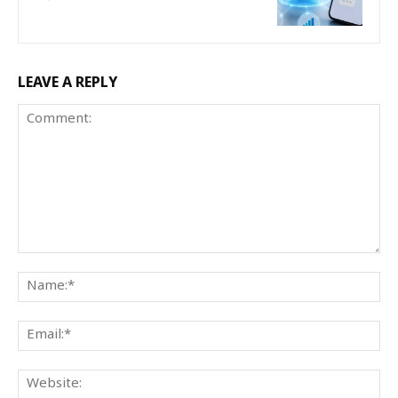
LEAVE A REPLY
Comment:
Na
Ema
We