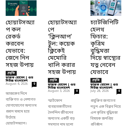
হোয়াটসঅ্যা
হোয়াটসঅ্যা
চ্যাটজিপিটি
প কল
পে
হেলথ
রেকর্ড
‘ক্লিনআপ’
ফিচার:
করবেন
টুল: কয়েক
কৃত্রিম
যেভাবে:
ক্লিকেই
বুদ্ধিমত্তা
জেনে নিন
মেমোরি
দিয়ে স্বাস্থ্যের
সহজ উপায়
খালি করার
যত্ন নেবেন
সহজ উপায়
যেভাবে
প্রযুক্তি
ফারুক হোসেন | গুড
প্রযুক্তি
প্রযুক্তি
নিউজ বাংলাদেশ
-
August 4, 2026
0
ফারুক হোসেন | গুড
ফারুক হোসেন | গুড
নিউজ বাংলাদেশ
-
নিউজ বাংলাদেশ
-
August 3, 2026
July 28, 2026
0
0
আজকের দিনে
ব্যক্তিগত ও পেশাগত
স্মার্টফোন
প্রযুক্তির জগতের
যোগাযোগের অন্যতম
ব্যবহারকারীদের
নতুন এক বিপ্লব নিয়ে
প্রধান মাধ্যম হয়ে
দৈনন্দিন জীবনের
এল কৃত্রিম বুদ্ধিমত্তা
উঠেছে
অন্যতম একটি বড়
বিষয়ক জনপ্রিয়
হোয়াটসঅ্যাপ।
সমস্যার নাম হলো
প্রতিষ্ঠান