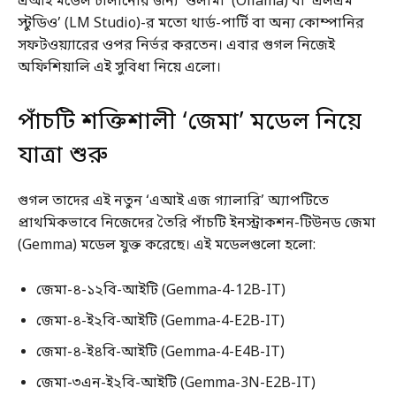
এআই মডেল চালানোর জন্য ‘ওলামা’ (Ollama) বা ‘এলএম
স্টুডিও’ (LM Studio)-র মতো থার্ড-পার্টি বা অন্য কোম্পানির
সফটওয়্যারের ওপর নির্ভর করতেন। এবার গুগল নিজেই
অফিশিয়ালি এই সুবিধা নিয়ে এলো।
পাঁচটি শক্তিশালী ‘জেমা’ মডেল নিয়ে
যাত্রা শুরু
গুগল তাদের এই নতুন ‘এআই এজ গ্যালারি’ অ্যাপটিতে
প্রাথমিকভাবে নিজেদের তৈরি পাঁচটি ইনস্ট্রাকশন-টিউনড জেমা
(Gemma) মডেল যুক্ত করেছে। এই মডেলগুলো হলো:
জেমা-৪-১২বি-আইটি (Gemma-4-12B-IT)
জেমা-৪-ই২বি-আইটি (Gemma-4-E2B-IT)
জেমা-৪-ই৪বি-আইটি (Gemma-4-E4B-IT)
জেমা-৩এন-ই২বি-আইটি (Gemma-3N-E2B-IT)