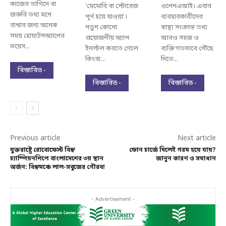
কাজের তাগিদে বা
'মেমোরি বা স্টোরেজ
ওপেনএআই। এবার
জরুরি তথ্য মনে
পূর্ণ হয়ে যাওয়া'।
ব্যবহারকারীদের
রাখার জন্য অনেক
নতুন কোনো
স্বাস্থ্য সংক্রান্ত তথ্য
সময় হোয়াটসঅ্যাপের
প্রয়োজনীয় অ্যাপ
আরও সহজ ও
ভয়েস...
ইনস্টল করতে গেলে
ব্যক্তিগতভাবে পৌঁছে
কিংবা...
দিতে...
বিস্তারিত -
বিস্তারিত -
বিস্তারিত -
Previous article
Next article
যুক্তরাষ্ট্রে রোবোফেস্ট বিশ্ব
ফোন চার্জে দিলেই গরম হয়ে যায়?
চ্যাম্পিয়নশিপে বাংলাদেশের ৩য় স্থান
জানুন কারণ ও সমাধান
অর্জন: বিশ্বমঞ্চে লাল-সবুজের গৌরব!
- Advertisement -