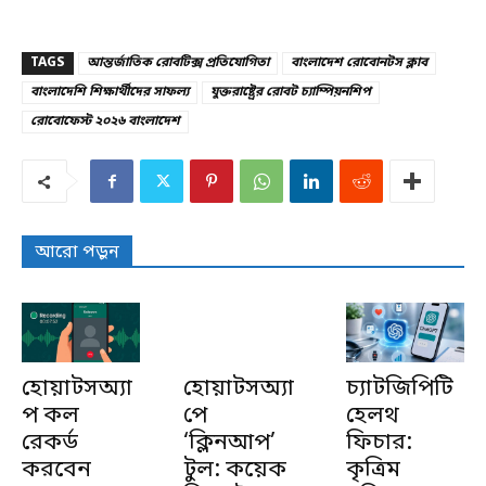
TAGS
আন্তর্জাতিক রোবটিক্স প্রতিযোগিতা
বাংলাদেশ রোবোনটস ক্লাব
বাংলাদেশি শিক্ষার্থীদের সাফল্য
যুক্তরাষ্ট্রের রোবট চ্যাম্পিয়নশিপ
রোবোফেস্ট ২০২৬ বাংলাদেশ
আরো পড়ুন
হোয়াটসঅ্যা
হোয়াটসঅ্যা
চ্যাটজিপিটি
প কল
পে
হেলথ
রেকর্ড
‘ক্লিনআপ’
ফিচার:
করবেন
টুল: কয়েক
কৃত্রিম