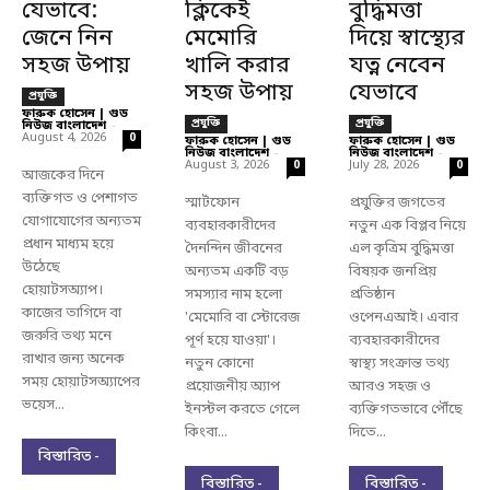
যেভাবে:
ক্লিকেই
বুদ্ধিমত্তা
জেনে নিন
মেমোরি
দিয়ে স্বাস্থ্যের
সহজ উপায়
খালি করার
যত্ন নেবেন
সহজ উপায়
যেভাবে
প্রযুক্তি
ফারুক হোসেন | গুড
প্রযুক্তি
প্রযুক্তি
নিউজ বাংলাদেশ
-
August 4, 2026
0
ফারুক হোসেন | গুড
ফারুক হোসেন | গুড
নিউজ বাংলাদেশ
-
নিউজ বাংলাদেশ
-
August 3, 2026
July 28, 2026
0
0
আজকের দিনে
ব্যক্তিগত ও পেশাগত
স্মার্টফোন
প্রযুক্তির জগতের
যোগাযোগের অন্যতম
ব্যবহারকারীদের
নতুন এক বিপ্লব নিয়ে
প্রধান মাধ্যম হয়ে
দৈনন্দিন জীবনের
এল কৃত্রিম বুদ্ধিমত্তা
উঠেছে
অন্যতম একটি বড়
বিষয়ক জনপ্রিয়
হোয়াটসঅ্যাপ।
সমস্যার নাম হলো
প্রতিষ্ঠান
কাজের তাগিদে বা
'মেমোরি বা স্টোরেজ
ওপেনএআই। এবার
জরুরি তথ্য মনে
পূর্ণ হয়ে যাওয়া'।
ব্যবহারকারীদের
রাখার জন্য অনেক
নতুন কোনো
স্বাস্থ্য সংক্রান্ত তথ্য
সময় হোয়াটসঅ্যাপের
প্রয়োজনীয় অ্যাপ
আরও সহজ ও
ভয়েস...
ইনস্টল করতে গেলে
ব্যক্তিগতভাবে পৌঁছে
কিংবা...
দিতে...
বিস্তারিত -
বিস্তারিত -
বিস্তারিত -