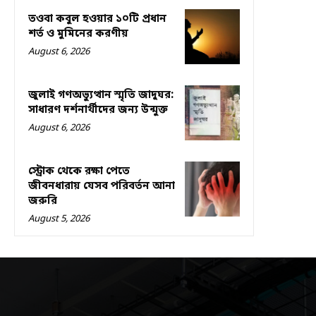
তওবা কবুল হওয়ার ১০টি প্রধান
শর্ত ও মুমিনের করণীয়
August 6, 2026
জুলাই গণঅভ্যুত্থান স্মৃতি জাদুঘর:
সাধারণ দর্শনার্থীদের জন্য উন্মুক্ত
August 6, 2026
স্ট্রোক থেকে রক্ষা পেতে
জীবনধারায় যেসব পরিবর্তন আনা
জরুরি
August 5, 2026