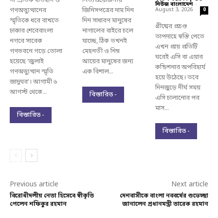
সাম্প্রতিক ইতিহাস ও
নিত্যপ্রয়োজনীয়
নিউজ বাংলাদেশ
-
গণঅভ্যুত্থানের
জিনিসপত্রের দাম দিন
August 3, 2026
0
স্মৃতিকে ধরে রাখতে
দিন সাধারণ মানুষের
গ্রীষ্মের প্রচণ্ড
ঢাকার শেরেবাংলা
নাগালের বাইরে চলে
তাপদাহে স্বস্তি পেতে
নগরে সাবেক
যাচ্ছে, ঠিক তখনই
এখন প্রায় প্রতিটি
গণভবনে গড়ে তোলা
মেহনতী ও নিম্ন
ঘরেই এসি বা এয়ার
হয়েছে ‘জুলাই
আয়ের মানুষের জন্য
কন্ডিশনার অপরিহার্য
গণঅভ্যুত্থান স্মৃতি
এক বিশাল...
হয়ে উঠেছে। তবে
জাদুঘর’। আগামী ৬
দিনজুড়ে দীর্ঘ সময়
আগস্ট থেকে...
বিস্তারিত -
এসি চালানোর পর
মাস...
বিস্তারিত -
বিস্তারিত -
Previous article
Next article
বিরোধীদলীয় নেতা হিসেবে স্বীকৃতি
দেশবাসীকে বাংলা নববর্ষের শুভেচ্ছা
পেলেন শফিকুর রহমান
জানালেন প্রধানমন্ত্রী তারেক রহমান