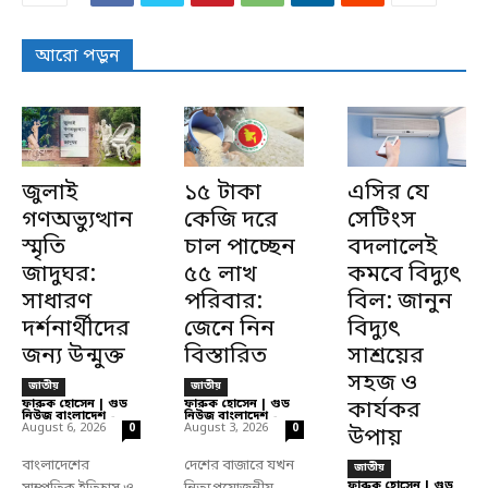
আরো পড়ুন
জুলাই
১৫ টাকা
এসির যে
গণঅভ্যুত্থান
কেজি দরে
সেটিংস
স্মৃতি
চাল পাচ্ছেন
বদলালেই
জাদুঘর:
৫৫ লাখ
কমবে বিদ্যুৎ
সাধারণ
পরিবার:
বিল: জানুন
দর্শনার্থীদের
জেনে নিন
বিদ্যুৎ
জন্য উন্মুক্ত
বিস্তারিত
সাশ্রয়ের
সহজ ও
জাতীয়
জাতীয়
ফারুক হোসেন | গুড
ফারুক হোসেন | গুড
কার্যকর
নিউজ বাংলাদেশ
-
নিউজ বাংলাদেশ
-
August 6, 2026
August 3, 2026
0
0
উপায়
বাংলাদেশের
দেশের বাজারে যখন
জাতীয়
ফারুক হোসেন | গুড