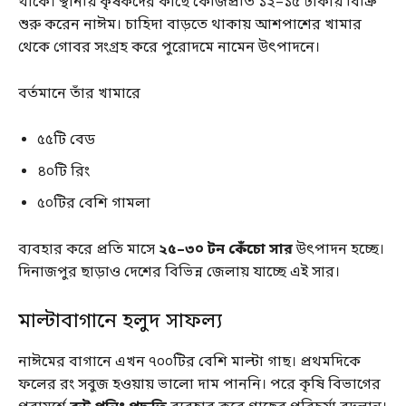
থাকে। স্থানীয় কৃষকদের কাছে কেজিপ্রতি ১২–১৫ টাকায় বিক্রি
শুরু করেন নাঈম। চাহিদা বাড়তে থাকায় আশপাশের খামার
থেকে গোবর সংগ্রহ করে পুরোদমে নামেন উৎপাদনে।
বর্তমানে তাঁর খামারে
৫৫টি বেড
৪০টি রিং
৫০টির বেশি গামলা
ব্যবহার করে প্রতি মাসে
২৫–৩০ টন কেঁচো সার
উৎপাদন হচ্ছে।
দিনাজপুর ছাড়াও দেশের বিভিন্ন জেলায় যাচ্ছে এই সার।
মাল্টাবাগানে হলুদ সাফল্য
নাঈমের বাগানে এখন ৭০০টির বেশি মাল্টা গাছ। প্রথমদিকে
ফলের রং সবুজ হওয়ায় ভালো দাম পাননি। পরে কৃষি বিভাগের