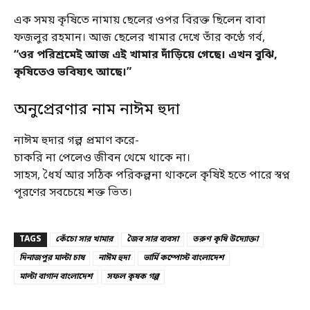
এক সময় কৃষিতে নামায় ছেলের ওপর বিরক্ত ছিলেন বাবা
ফজলুর রহমান। আজ ছেলের খামার দেখে তাঁর কণ্ঠে গর্ব,
“ওর পরিশ্রমেই আজ এই খামার দাঁড়িয়ে গেছে। এখন বুঝি,
কৃষিতেও ভবিষ্যৎ আছে।”
অনুপ্রেরণার নাম নাঈম হুদা
নাঈম হুদার গল্প প্রমাণ করে-
চাকরি না পেলেও জীবন থেমে থাকে না।
সাহস, ধৈর্য আর সঠিক পরিকল্পনা থাকলে কৃষিই হতে পারে স্বপ্ন
পূরণের সবচেয়ে শক্ত ভিত।
TAGS
কেঁচো সার খামার
জৈব সার ব্যবসা
তরুণ কৃষি উদ্যোক্তা
দিনাজপুর মাল্টা চাষ
নাঈম হুদা
ভার্মি কম্পোস্ট বাংলাদেশ
মাল্টা বাগান বাংলাদেশ
সফল কৃষক গল্প