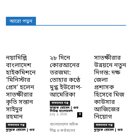
আরো পড়ুন
নয়াদিল্লি
২৮ দিনে
সাতক্ষীরার
বাংলাদেশ
কোরআনের
উন্নয়নে নতুন
হাইকমিশনে
তরজমা:
দিগন্ত: দক্ষ
‘মিনিস্টার
তোহার কণ্ঠে
জেলা
প্রেস’ হলেন
মুগ্ধ ইউরোপ-
প্রশাসক
সাতক্ষীরার
আমেরিকা
হিসেবে মিজ
কৃতি সন্তান
কাউসার
সাফল্যের গল্প
সাইদুর
ফারুক হোসেন | গুড
আজিজের
নিউজ বাংলাদেশ
-
July 2, 2026
0
রহমান
নিয়োগ
বাংলাদেশের বাচিক
সাফল্যের গল্প
সাফল্যের গল্প
ফারুক হোসেন | গুড
ফারুক হোসেন | গুড
শিল্প ও কণ্ঠস্বরের