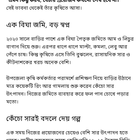
“এমন কিছু করব, যেটার প্রয়োজন কখনো শেষ হবে না।”
সেই ভাবনা থেকেই তাঁর কৃষিতে আসা।
এক বিঘা জমি, বড় স্বপ্ন
২০২০ সালে বাড়ির পাশে এক বিঘা পৈতৃক জমিতে আম ও লিচুর
বাগান দিয়ে শুরু। এরপর ধাপে ধাপে মাল্টা, কমলা, লেবু আর
পেঁপে চাষ। কিন্তু কৃষিতে এসে তিনি বুঝলেন, রাসায়নিক সার ও
কীটনাশকের খরচ অনেক বেশি।
উপজেলা কৃষি কর্মকর্তার পরামর্শে প্রশিক্ষণ নিয়ে বাড়ির উঠানে
মাত্র কয়েকটি রিং আর গামলায় শুরু করেন কেঁচো সার
উৎপাদন। নিজের জমিতে ব্যবহার করে ফল পান চোখে পড়ার
মতো।
কেঁচো সারই বদলে দেয় গল্প
এক সময় নিজের প্রয়োজনের চেয়েও বেশি সার উৎপাদন হতে