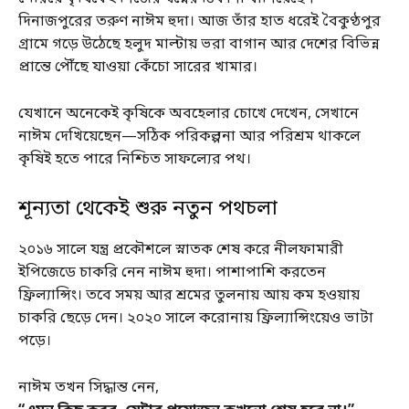
দিনাজপুরের তরুণ নাঈম হুদা। আজ তাঁর হাত ধরেই বৈকুণ্ঠপুর
গ্রামে গড়ে উঠেছে হলুদ মাল্টায় ভরা বাগান আর দেশের বিভিন্ন
প্রান্তে পৌঁছে যাওয়া কেঁচো সারের খামার।
যেখানে অনেকেই কৃষিকে অবহেলার চোখে দেখেন, সেখানে
নাঈম দেখিয়েছেন—সঠিক পরিকল্পনা আর পরিশ্রম থাকলে
কৃষিই হতে পারে নিশ্চিত সাফল্যের পথ।
শূন্যতা থেকেই শুরু নতুন পথচলা
২০১৬ সালে যন্ত্র প্রকৌশলে স্নাতক শেষ করে নীলফামারী
ইপিজেডে চাকরি নেন নাঈম হুদা। পাশাপাশি করতেন
ফ্রিল্যান্সিং। তবে সময় আর শ্রমের তুলনায় আয় কম হওয়ায়
চাকরি ছেড়ে দেন। ২০২০ সালে করোনায় ফ্রিল্যান্সিংয়েও ভাটা
পড়ে।
নাঈম তখন সিদ্ধান্ত নেন,