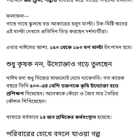
পরামর্শে
রুট প্রুনিং পদ্ধতি
ব্যবহার করে গাছের পরিচর্যা বদলান।
ফলাফল—
গাছে গাছে ঝুলছে বড় আকারের হলুদ মাল্টা। টক-মিষ্টি স্বাদের
এই মাল্টা দেখতে প্রতিদিন ভিড় করছেন দর্শনার্থীরা।
এবার নাঈমের আশা,
২৫০ থেকে ২৮০ মণ মাল্টা
উৎপাদন হবে।
শুধু কৃষক নন, উদ্যোক্তাও গড়ে তুলছেন
নাঈম হুদা শুধু নিজের সাফল্যেই থেমে থাকেননি। গত কয়েক
বছরে তিনি
৫০০-এর বেশি তরুণকে কৃষি উদ্যোক্তা হতে
প্রশিক্ষণ
দিয়েছেন। অনেককে কেঁচো ও জৈব সার তৈরির
কৌশল শিখিয়েছেন।
খামারে বর্তমানে
১৪ জন শ্রমিকের কর্মসংস্থান
হয়েছে।
পরিবারের চোখে বদলে যাওয়া গল্প