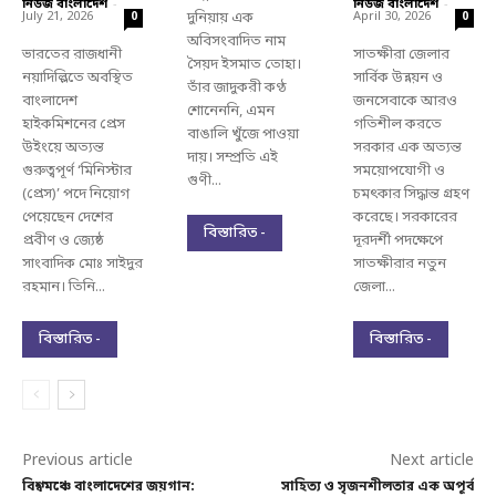
নিউজ বাংলাদেশ
-
নিউজ বাংলাদেশ
-
July 21, 2026
দুনিয়ায় এক
April 30, 2026
0
0
অবিসংবাদিত নাম
ভারতের রাজধানী
সাতক্ষীরা জেলার
সৈয়দ ইসমাত তোহা।
নয়াদিল্লিতে অবস্থিত
সার্বিক উন্নয়ন ও
তাঁর জাদুকরী কণ্ঠ
বাংলাদেশ
জনসেবাকে আরও
শোনেননি, এমন
হাইকমিশনের প্রেস
গতিশীল করতে
বাঙালি খুঁজে পাওয়া
উইংয়ে অত্যন্ত
সরকার এক অত্যন্ত
দায়। সম্প্রতি এই
গুরুত্বপূর্ণ ‘মিনিস্টার
সময়োপযোগী ও
গুণী...
(প্রেস)’ পদে নিয়োগ
চমৎকার সিদ্ধান্ত গ্রহণ
পেয়েছেন দেশের
করেছে। সরকারের
বিস্তারিত -
প্রবীণ ও জ্যেষ্ঠ
দূরদর্শী পদক্ষেপে
সাংবাদিক মোঃ সাইদুর
সাতক্ষীরার নতুন
রহমান। তিনি...
জেলা...
বিস্তারিত -
বিস্তারিত -
Previous article
Next article
বিশ্বমঞ্চে বাংলাদেশের জয়গান:
সাহিত্য ও সৃজনশীলতার এক অপূর্ব