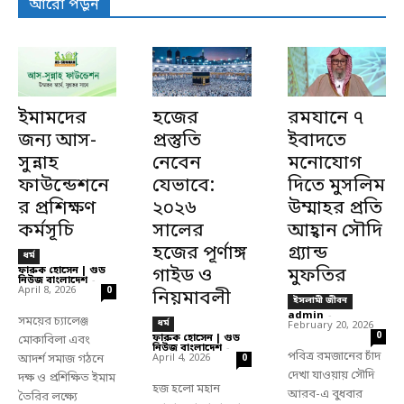
আরো পড়ুন
ইমামদের
হজের
রমযানে ৭
জন্য আস-
প্রস্তুতি
ইবাদতে
সুন্নাহ
নেবেন
মনোযোগ
ফাউন্ডেশনে
যেভাবে:
দিতে মুসলিম
র প্রশিক্ষণ
২০২৬
উম্মাহর প্রতি
কর্মসূচি
সালের
আহ্বান সৌদি
হজের পূর্ণাঙ্গ
গ্র্যান্ড
ধর্ম
ফারুক হোসেন | গুড
গাইড ও
মুফতির
নিউজ বাংলাদেশ
-
April 8, 2026
0
নিয়মাবলী
ইসলামী জীবন
admin
-
সময়ের চ্যালেঞ্জ
ধর্ম
February 20, 2026
0
ফারুক হোসেন | গুড
মোকাবিলা এবং
নিউজ বাংলাদেশ
-
পবিত্র রমজানের চাঁদ
আদর্শ সমাজ গঠনে
April 4, 2026
0
দেখা যাওয়ায় সৌদি
দক্ষ ও প্রশিক্ষিত ইমাম
হজ হলো মহান
আরব-এ বুধবার
তৈরির লক্ষ্যে