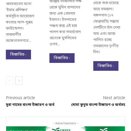
আল্লাহ তাআলার পক্ষ
থেকে শুরু হয়েছে
প্রথমবারের মতো
থেকে মুমিন বান্দাদের
মাহে রমজান।
‘ইমাম প্রশিক্ষণ’
জন্য এক প্রেমময়
মঙ্গলবার (১৭
কর্মসূচির আয়োজন
ইবাদত। ইসলামের
ফেব্রুয়ারি) সন্ধ্যায়
করেছে আস-সুন্নাহ
পঞ্চম স্তম্ভ এই হজ
দেশটিতে চাঁদ দেখা
ফাউন্ডেশন।
পালন করা সামর্থ্যবান
যায় এবং আজ
রাজধানীর
প্রত্যেক মুসলিমের
পালিত হচ্ছে
আফতাবনগরে...
ওপর...
রমজানের তৃতীয়
দিন।
বিস্তারিত -
বিস্তারিত -
বিস্তারিত -
Previous article
Next article
সূরা নাসের বাংলা উচ্চারণ ও অর্থ
দোয়া কুনুত বাংলা উচ্চারণ ও অর্থসহ
- Advertisement -