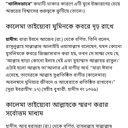
“খালিসভাবে”
কথাটি থাকার কারণে এটি মুখে উচ্চারণের চেয়ে
অন্তরের বিশ্বাসের গুরুত্বকে ফুটিয়ে তোলে।)
কালেমা তাইয়্যেবা মুমিনকে কবরে দৃঢ় রাখে
হাদীস:
বারা ইবনে আজেব (রা.) থেকে বর্ণিত, তিনি বলেন,
রাসূলুল্লাহ সাল্লাল্লাহু আলাইহি ওয়াসাল্লাম বলেছেন, যখন কোনো
মুসলিমকে কবরে জিজ্ঞাসাবাদ করা হয়, তখন সে সাক্ষ্য দেয় যে,
‘আল্লাহ ছাড়া কোনো ইলাহ নেই এবং মুহাম্মাদ আল্লাহর রাসুল।’
এটাই হলো আল্লাহ তা’আলার এই বাণীর অর্থ: “যারা ঈমান
এনেছে, তাদেরকে আল্লাহ সুপ্রতিষ্ঠিত বাণীর (কালেমার)
অবলম্বনে দুনিয়ার জীবনে ও আখেরাতে প্রতিষ্ঠিত রাখবেন।”
(সূরা ইবরাহীম: ২৭) (সহীহ বুখারী, হাদীস নং ১৩৬৯)
কালেমা তাইয়্যেবা আল্লাহকে স্মরণ করার
সর্বোত্তম মাধ্যম
হাদীস: আবু হুরায়রা (রা.) থেকে বর্ণিত, রাসূলুল্লাহ সাল্লাল্লাহু