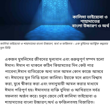
কালিমা তাইয়্যেবা ও শাহাদাতের বাংলা উচ্চারণ, অর্থ ও ফজিলত – এক মুমিনের আত্মিক শুদ্ধতার
মূল ভিত্তি
একজন মুসলিমের জীবনের মূল্যবান এবং গুরুত্বপূর্ণ সম্পদ হলো
ঈমান। ঈমান না থাকলে কঠিন কিয়ামতের দিন কেউ পার
পাবেনা,ঈমান ব্যতিরেকে অন্য ভাল আমল কোন কাজে আসবে
না। ঈমানের মুল ভিত্তি হলো কালিমা। ইহাকে মনে প্রাণে বিশ্বাস
করা, মুখে স্বীকার করা এবং তদানুযায়ী আমল করার মাধ্যমে
ঈমান পরিপূর্ণ হয়। ঈমানদার ব্যক্তি দুনিয়া ও আখিরাতে সর্বত্র
সফলতা অর্জন করে। চলুন জেনে নেই কালিমা তাইয়্যেবা ও
শাহাদাতের বাংলা উচ্চারণ,অর্থ ও ফজিলতসহ বিস্তারিত।