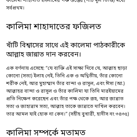
কালেমা শাহাদাত ইসলামের পঞ্চ স্তম্ভের (পাঁচ মূল ভিত্তি) মধ্যে
সর্বপ্রথম।
কালিমা শাহাদাতের ফজিলত
খাঁটি বিশ্বাসের সাথে এই কালেমা পাঠকারীকে
আল্লাহ জান্নাত দান করবেন।
এক বর্ণনায় এসেছে: “যে ব্যক্তি এই সাক্ষ্য দিবে যে, আল্লাহ ছাড়া
কোনো (সত্য) ইলাহ নেই, তিনি এক ও অদ্বিতীয়, তাঁর কোনো
শরীক নেই, আর মুহাম্মাদ তাঁর বান্দা ও রাসূল, এবং ঈসা (আ.)
আল্লাহর বান্দা ও রাসূল ও তাঁর কালিমা যা তিনি মারইয়ামের
প্রতি নিক্ষেপ করেছেন এবং তাঁর পক্ষ থেকে রূহ, আর জান্নাত
সত্য ও জাহান্নাম সত্য, আল্লাহ তাকে জান্নাতে দাখিল করবেন।
তার আমল যাই হোক না কেন।” (সহীহ বুখারী, হাদীস নং ৩৪৩৫)
কালিমা সম্পর্কে মতামত