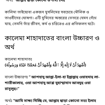
অর্থঃ
“আল্লাহ ছাড়া কোনো উপাস্য নেই
“
কালিমা তাইয়্যেবা একজন মুসলিমের সবচেয়ে মৌলিক ও
তাওহীদের ঘোষণা। এটি মুমিনের অন্তরের ভেতরে যেমন গেঁথে
যায়, তেমনি তাঁর জীবন, কর্ম ও চরিত্রেও এর প্রতিফলন ঘটে।
কালেমা শাহাদাতের বাংলা উচ্চারণ ও
অর্থ
কালেমা শাহাদাতঃ
(أَشْهَدُ أَنْ لَا إِلَٰهَ إِلَّا ٱللَّٰهُ وَأَشْهَدُ أَنَّ مُحَمَّدًا عَبْدُهُ وَرَسُولُهُ)
বাংলা উচ্চারণঃ
“ আশহাদু আল্লা-ইলা-হা ইল্লাল্লাহু ওয়াহদাহু লা-
শারীকালাহু, ওয়া আশহাদু আন্না মুহাম্মাদান আবদুহু ওয়া
রাসূলুহু।“
অর্থঃ
“আমি সাক্ষ্য দিচ্ছি যে, আল্লাহ ছাড়া কোনো সত্য ইলাহ