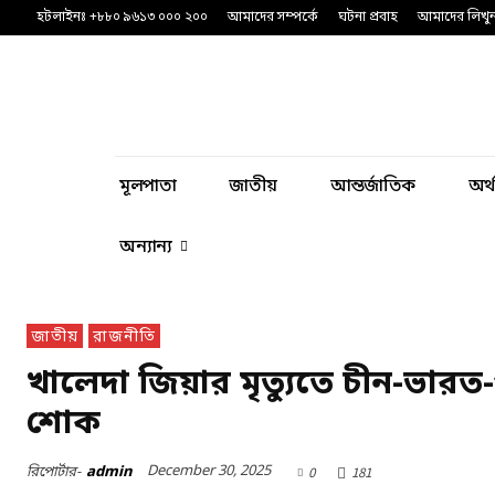
হটলাইনঃ +৮৮০ ৯৬১৩ ০০০ ২০০
আমাদের সম্পর্কে
ঘটনা প্রবাহ
আমাদের লিখু
মূলপাতা
জাতীয়
আন্তর্জাতিক
অর্
অন্যান্য
জাতীয়
রাজনীতি
খালেদা জিয়ার মৃত্যুতে চীন-ভারত
শোক
December 30, 2025
রিপোর্টার-
admin
0
181