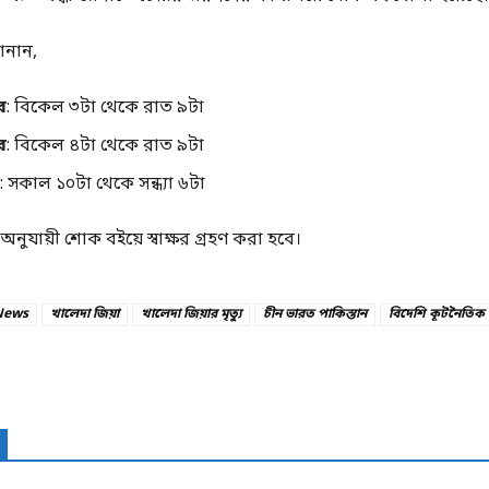
নান,
র
: বিকেল ৩টা থেকে রাত ৯টা
র
: বিকেল ৪টা থেকে রাত ৯টা
: সকাল ১০টা থেকে সন্ধ্যা ৬টা
অনুযায়ী শোক বইয়ে স্বাক্ষর গ্রহণ করা হবে।
News
খালেদা জিয়া
খালেদা জিয়ার মৃত্যু
চীন ভারত পাকিস্তান
বিদেশি কূটনৈতিক