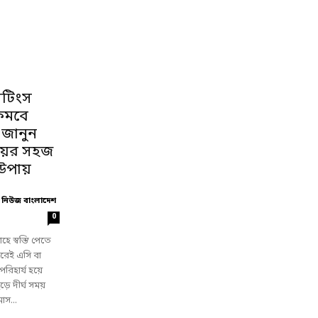
েটিংস
কমবে
: জানুন
্রয়ের সহজ
উপায়
 নিউজ বাংলাদেশ
0
াহে স্বস্তি পেতে
 ঘরেই এসি বা
রিহার্য হয়ে
ে দীর্ঘ সময়
াস...