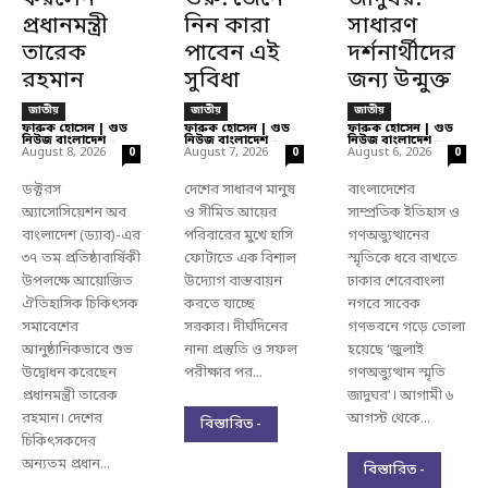
করলেন
শুরু: জেনে
জাদুঘর:
প্রধানমন্ত্রী
নিন কারা
সাধারণ
তারেক
পাবেন এই
দর্শনার্থীদের
রহমান
সুবিধা
জন্য উন্মুক্ত
জাতীয়
জাতীয়
জাতীয়
ফারুক হোসেন | গুড
ফারুক হোসেন | গুড
ফারুক হোসেন | গুড
নিউজ বাংলাদেশ
-
নিউজ বাংলাদেশ
-
নিউজ বাংলাদেশ
-
August 8, 2026
August 7, 2026
August 6, 2026
0
0
0
ডক্টরস
দেশের সাধারণ মানুষ
বাংলাদেশের
অ্যাসোসিয়েশন অব
ও সীমিত আয়ের
সাম্প্রতিক ইতিহাস ও
বাংলাদেশ (ড্যাব)-এর
পরিবারের মুখে হাসি
গণঅভ্যুত্থানের
৩৭ তম প্রতিষ্ঠাবার্ষিকী
ফোটাতে এক বিশাল
স্মৃতিকে ধরে রাখতে
উপলক্ষে আয়োজিত
উদ্যোগ বাস্তবায়ন
ঢাকার শেরেবাংলা
ঐতিহাসিক চিকিৎসক
করতে যাচ্ছে
নগরে সাবেক
সমাবেশের
সরকার। দীর্ঘদিনের
গণভবনে গড়ে তোলা
আনুষ্ঠানিকভাবে শুভ
নানা প্রস্তুতি ও সফল
হয়েছে ‘জুলাই
উদ্বোধন করেছেন
পরীক্ষার পর...
গণঅভ্যুত্থান স্মৃতি
প্রধানমন্ত্রী তারেক
জাদুঘর’। আগামী ৬
রহমান। দেশের
আগস্ট থেকে...
বিস্তারিত -
চিকিৎসকদের
অন্যতম প্রধান...
বিস্তারিত -