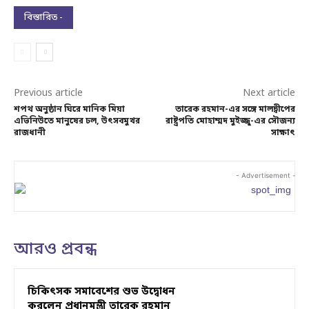
বিস্তারিত -
Previous article
Next article
শপথ অনুষ্ঠান ঘিরে মানিক মিয়া
তারেক রহমান-এর সঙ্গে মালদ্বীপের
এভিনিউতে মানুষের ঢল, উৎসবমুখর
রাষ্ট্রপতি মোহাম্মদ মুইজ্জু-এর সৌজন্য
রাজধানী
সাক্ষাৎ
- Advertisement -
আরও প্রবন্ধ
চিকিৎসক সমাবেশের শুভ উদ্বোধন
করলেন প্রধানমন্ত্রী তারেক রহমান