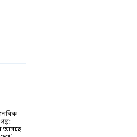
মানবিক
ল্প:
লে আসছে