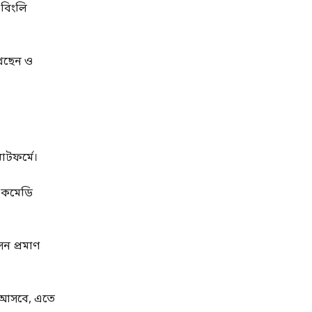
 বিংলি
খেছেন ও
াটফর্মে।
শ কমেডি
ন প্রমাণ
ে আসবে, এতে