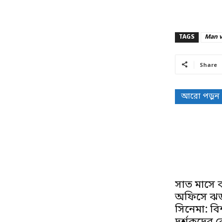
TAGS
Man v
Share
আরো পড়ুন
সাত মাসে ব
অফিসে ঝড
সিনেমা: বিশ