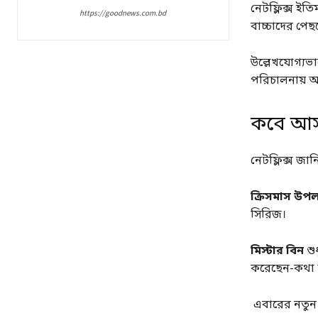
নেটফ্লিক্স ইত
https://goodnews.com.bd
বাচ্চাদের পেছ
উল্লেখযোগ্যভ
পরিচালনায় অ
কবে আস
নেটফ্লিক্স জান
ক্রিসমাস উপল
সিরিজ।
মিস্টার বিন
শু
করেছেন-কথা ছ
এবারের নতুন