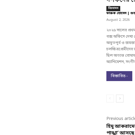
দর্শকদের রে
বিনোদন
ফারুক হোসেন | গু
-
August 2, 2026
২০২৬ সালের প্রথম 
বক্স অফিসে দেখা
অভূতপূর্ব ও জমজম
চলচ্চিত্রপ্রেমীদের
ছিল অত্যন্ত রোমা
অ্যানিমেশন, সংগীত
বিস্তারিত -
Previous articl
হিমু আকরামের
পাঙ্খা’ আসছ