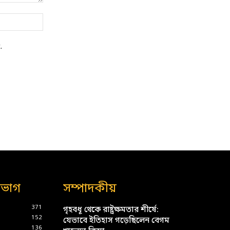
Website:
.
িভাগ
সম্পাদকীয়
371
গৃহবধূ থেকে রাষ্ট্রক্ষমতার শীর্ষে:
152
যেভাবে ইতিহাস গড়েছিলেন বেগম
136