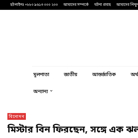
হটলাইনঃ +৮৮০ ৯৬১৩ ০০০ ২০০
আমাদের সম্পর্কে
ঘটনা প্রবাহ
আমাদের লিখু
মূলপাতা
জাতীয়
আন্তর্জাতিক
অর্
অন্যান্য
বিনোদন
মিস্টার বিন ফিরছেন, সঙ্গে এক ঝ