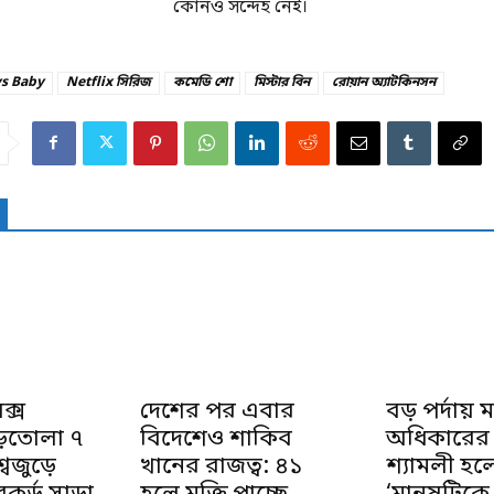
কোনও সন্দেহ নেই।
s Baby
Netflix সিরিজ
কমেডি শো
মিস্টার বিন
রোয়ান অ্যাটকিনসন
ক্স
দেশের পর এবার
বড় পর্দায় 
়তোলা ৭
বিদেশেও শাকিব
অধিকারের গ
্বজুড়ে
খানের রাজত্ব: ৪১
শ্যামলী হ