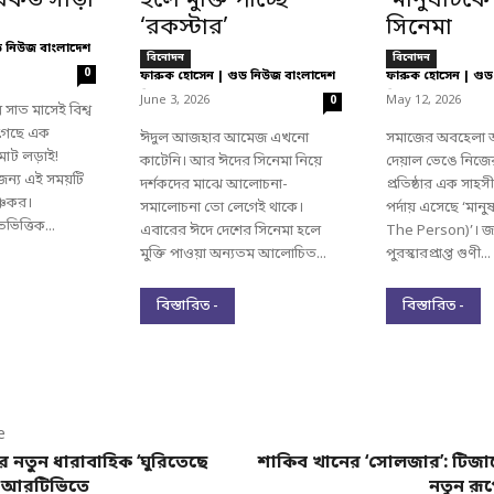
কর্ড সাড়া
হলে মুক্তি পাচ্ছে
‘মানুষটিকে
‘রকস্টার’
সিনেমা
ড নিউজ বাংলাদেশ
বিনোদন
বিনোদন
0
ফারুক হোসেন | গুড নিউজ বাংলাদেশ
ফারুক হোসেন | গুড
-
-
June 3, 2026
May 12, 2026
0
সাত মাসেই বিশ্ব
 গেছে এক
ঈদুল আজহার আমেজ এখনো
সমাজের অবহেলা আ
াট লড়াই!
কাটেনি। আর ঈদের সিনেমা নিয়ে
দেয়াল ভেঙে নিজ
 জন্য এই সময়টি
দর্শকদের মাঝে আলোচনা-
প্রতিষ্ঠার এক সাহসী 
ঞ্চকর।
সমালোচনা তো লেগেই থাকে।
পর্দায় এসেছে ‘মান
ভিত্তিক...
এবারের ঈদে দেশের সিনেমা হলে
The Person)’। জা
মুক্তি পাওয়া অন্যতম আলোচিত...
পুরস্কারপ্রাপ্ত গুণী...
বিস্তারিত -
বিস্তারিত -
e
 নতুন ধারাবাহিক ‘ঘুরিতেছে
শাকিব খানের ‘সোলজার’: টিজা
ে আরটিভিতে
নতুন রূপে