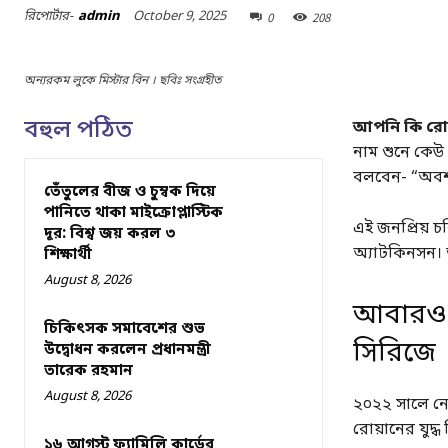
October 9, 2025
রিপোর্টার-
admin
0
208
অন্যরকম লুকে মিস্টার বিন । ছবিঃ সংগ্রহীত
বহুল পঠিত
আপনি কি রোয
নাম শুনে কেউ
বলবেন- “অবশ্
তেঁতুলের বীজ ও চুম্বক দিয়ে
পানিতে থাকা মাইক্রোপ্লাস্টিক
এই জনপ্রিয় চ
দূর: বিশ্ব জয় করল ৩
অ্যাটকিনসন। ত
শিক্ষার্থী
August 8, 2026
আবারও ফ
চিকিৎসক সমাবেশের শুভ
সিরিজে
উদ্বোধন করলেন প্রধানমন্ত্রী
তারেক রহমান
August 8, 2026
২০২২ সালে নেট
রোয়ানের যুদ্ধ 
১৬ আগস্ট ফ্যামিলি কার্ডের