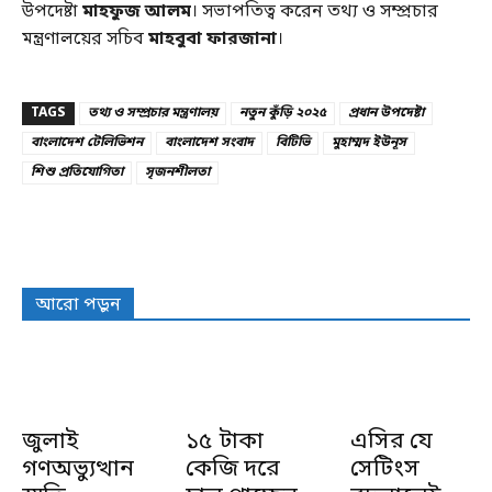
উপদেষ্টা
মাহফুজ আলম
। সভাপতিত্ব করেন তথ্য ও সম্প্রচার
মন্ত্রণালয়ের সচিব
মাহবুবা ফারজানা
।
TAGS
তথ্য ও সম্প্রচার মন্ত্রণালয়
নতুন কুঁড়ি ২০২৫
প্রধান উপদেষ্টা
বাংলাদেশ টেলিভিশন
বাংলাদেশ সংবাদ
বিটিভি
মুহাম্মদ ইউনূস
শিশু প্রতিযোগিতা
সৃজনশীলতা
আরো পড়ুন
জুলাই
১৫ টাকা
এসির যে
গণঅভ্যুত্থান
কেজি দরে
সেটিংস