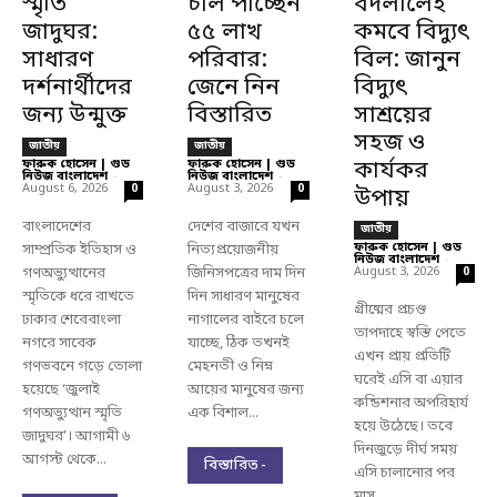
স্মৃতি
চাল পাচ্ছেন
বদলালেই
জাদুঘর:
৫৫ লাখ
কমবে বিদ্যুৎ
সাধারণ
পরিবার:
বিল: জানুন
দর্শনার্থীদের
জেনে নিন
বিদ্যুৎ
জন্য উন্মুক্ত
বিস্তারিত
সাশ্রয়ের
সহজ ও
জাতীয়
জাতীয়
ফারুক হোসেন | গুড
ফারুক হোসেন | গুড
কার্যকর
নিউজ বাংলাদেশ
-
নিউজ বাংলাদেশ
-
August 6, 2026
August 3, 2026
0
0
উপায়
বাংলাদেশের
দেশের বাজারে যখন
জাতীয়
ফারুক হোসেন | গুড
সাম্প্রতিক ইতিহাস ও
নিত্যপ্রয়োজনীয়
নিউজ বাংলাদেশ
-
গণঅভ্যুত্থানের
জিনিসপত্রের দাম দিন
August 3, 2026
0
স্মৃতিকে ধরে রাখতে
দিন সাধারণ মানুষের
গ্রীষ্মের প্রচণ্ড
ঢাকার শেরেবাংলা
নাগালের বাইরে চলে
তাপদাহে স্বস্তি পেতে
নগরে সাবেক
যাচ্ছে, ঠিক তখনই
এখন প্রায় প্রতিটি
গণভবনে গড়ে তোলা
মেহনতী ও নিম্ন
ঘরেই এসি বা এয়ার
হয়েছে ‘জুলাই
আয়ের মানুষের জন্য
কন্ডিশনার অপরিহার্য
গণঅভ্যুত্থান স্মৃতি
এক বিশাল...
হয়ে উঠেছে। তবে
জাদুঘর’। আগামী ৬
দিনজুড়ে দীর্ঘ সময়
আগস্ট থেকে...
বিস্তারিত -
এসি চালানোর পর
মাস...