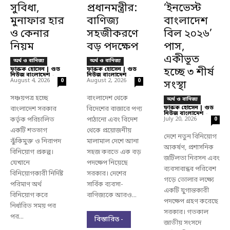
সুবিধা,
প্রধানমন্ত্রীর:
‘ইনভেস্ট
মুনাফার হার
বাণিজ্য
বাংলাদেশ
ও কেনার
সহজীকরণে
বিল ২০২৬’
নিয়ম
বড় পদক্ষেপ
পাস,
একীভূত
অর্থ ও বানিজ্য
অর্থ ও বানিজ্য
ফারুক হোসেন | গুড
ফারুক হোসেন | গুড
হচ্ছে ৩ শীর্ষ
নিউজ বাংলাদেশ
-
নিউজ বাংলাদেশ
-
August 4, 2026
August 2, 2026
0
0
সংস্থা
সঞ্চয়পত্র হচ্ছে
বাংলাদেশ থেকে
অর্থ ও বানিজ্য
ফারুক হোসেন | গুড
বাংলাদেশ সরকার
বিদেশের বাজারে পণ্য
নিউজ বাংলাদেশ
-
কর্তৃক পরিচালিত
পাঠানো এবং বিদেশ
July 20, 2026
0
একটি শতভাগ
থেকে প্রয়োজনীয়
দেশে নতুন বিনিয়োগ
ঝুঁকিমুক্ত ও নিরাপদ
মালামাল দেশে আনা
আকর্ষণ, প্রশাসনিক
বিনিয়োগ প্রকল্প।
সহজ করতে এক বড়
জটিলতা নিরসন এবং
যেখানে
পদক্ষেপ নিয়েছে
ব্যবসাবান্ধব পরিবেশ
বিনিয়োগকারী নির্দিষ্ট
সরকার। দেশের
গড়ে তোলার লক্ষ্যে
পরিমাণ অর্থ
সার্বিক ব্যবসা-
একটি যুগান্তকারী
বিনিয়োগ করে
বাণিজ্যকে আরও...
পদক্ষেপ গ্রহণ করেছে
নির্ধারিত সময় পর
সরকার। গতকাল
পর...
বিস্তারিত -
জাতীয় সংসদে