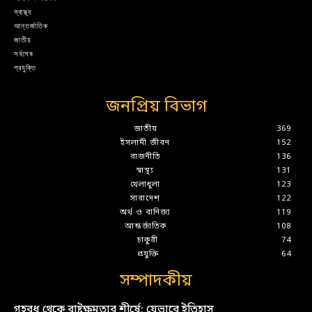
স্বাস্থ্য
আন্তর্জাতিক
জাতীয়
সর্বশেষ
প্রযুক্তি
জনপ্রিয় বিভাগ
জাতীয়
369
ইসলামী জীবন
152
রাজনীতি
136
স্বাস্থ্য
131
খেলাধুলা
123
সারাদেশ
122
অর্থ ও বানিজ্য
119
আন্তর্জাতিক
108
চাকুরী
74
প্রযুক্তি
64
সম্পাদকীয়
গৃহবধূ থেকে রাষ্ট্রক্ষমতার শীর্ষে: যেভাবে ইতিহাস