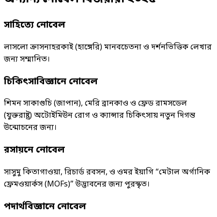
সাহিত্যে নোবেল
লাসলো ক্রাসনাহরকাই (হাঙ্গেরি) মানবচেতনা ও দর্শনভিত্তিক লেখার
জন্য সম্মানিত।
চিকিৎসাবিজ্ঞানে নোবেল
শিমন সাকাগুচি (জাপান), মেরি ব্রানকাও ও ফ্রেড রামসডেল
(যুক্তরাষ্ট্র) অটোইমিউন রোগ ও ক্যান্সার চিকিৎসায় নতুন দিগন্ত
উন্মোচনের জন্য।
রসায়নে নোবেল
সাসুমু কিতাগাওয়া, রিচার্ড রবসন, ও ওমর ইয়াগি “মেটাল অর্গানিক
ফ্রেমওয়ার্কস (MOFs)” উদ্ভাবনের জন্য পুরস্কৃত।
পদার্থবিজ্ঞানে নোবেল