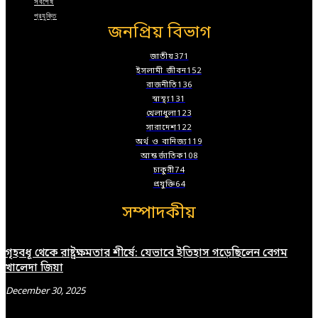
সর্বশেষ
প্রযুক্তি
জনপ্রিয় বিভাগ
জাতীয়
371
ইসলামী জীবন
152
রাজনীতি
136
স্বাস্থ্য
131
খেলাধুলা
123
সারাদেশ
122
অর্থ ও বানিজ্য
119
আন্তর্জাতিক
108
চাকুরী
74
প্রযুক্তি
64
সম্পাদকীয়
গৃহবধূ থেকে রাষ্ট্রক্ষমতার শীর্ষে: যেভাবে ইতিহাস গড়েছিলেন বেগম
খালেদা জিয়া
December 30, 2025