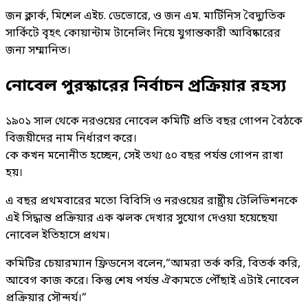
জন ক্লার্ক, মিশেল এইচ. ডেভোরে, ও জন এম. মার্টিনিস বৈদ্যুতিক
সার্কিটে বৃহৎ কোয়ান্টাম টানেলিং নিয়ে যুগান্তকারী আবিষ্কারের
জন্য সম্মানিত।
নোবেল পুরস্কারের নির্বাচন প্রক্রিয়ার রহস্য
১৯০১ সাল থেকে নরওয়ের নোবেল কমিটি প্রতি বছর গোপন বৈঠকে
বিজয়ীদের নাম নির্ধারণ করে।
কে কখন মনোনীত হচ্ছেন, সেই তথ্য ৫০ বছর পর্যন্ত গোপন রাখা
হয়।
এ বছর প্রথমবারের মতো বিবিসি ও নরওয়ের রাষ্ট্রীয় টেলিভিশনকে
এই সিদ্ধান্ত প্রক্রিয়ার এক ঝলক দেখার সুযোগ দেওয়া হয়েছেযা
নোবেল ইতিহাসে প্রথম।
কমিটির চেয়ারম্যান ফ্রিডনেস বলেন,“আমরা তর্ক করি, বিতর্ক করি,
আবেগ কাজ করে। কিন্তু শেষ পর্যন্ত ঐক্যমতে পৌঁছাই এটাই নোবেল
প্রক্রিয়ার সৌন্দর্য।”