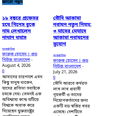
আরো পড়ুন
১৮ বছরে প্রফেসর
সৌদি আকামা
হয়ে গিনেস বুকে
নবায়ন নতুন নিয়ম:
নাম লেখালেন
৩ মাসের মেয়াদে
নাথান থমাস
আকামা নবায়নের
সুযোগ
আন্তর্জাতিক
ফারুক হোসেন | গুড
আন্তর্জাতিক
নিউজ বাংলাদেশ
-
ফারুক হোসেন | গুড
August 4, 2026
নিউজ বাংলাদেশ
-
0
July 21, 2026
আমাদের চারপাশে এমন
0
কিছু মানুষ থাকেন,
সৌদি আরবে কর্মরত
যাদের প্রতিভা সবাইকে
লাখ লাখ প্রবাসী
চমকে দেয়। তেমনই এক
গৃহকর্মী ও তাদের
অবিশ্বাস্য কান্ড ঘটিয়ে
নিয়োগকর্তাদের জন্য
বিশ্বকে অবাক করে
একটি বড় স্বস্তির খবর
দিয়েছেন যুক্তরাষ্ট্রের
এসেছে। দেশটিতে