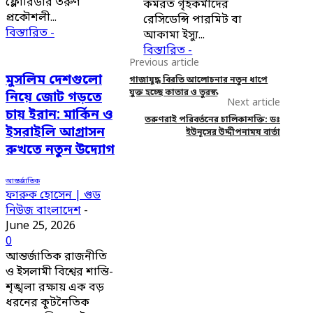
ফ্লোরিডার তরুণ
কর্মরত গৃহকর্মীদের
প্রকৌশলী...
রেসিডেন্সি পারমিট বা
বিস্তারিত -
আকামা ইস্যু...
বিস্তারিত -
Previous article
মুসলিম দেশগুলো
গাজাযুদ্ধ বিরতি আলোচনার নতুন ধাপে
যুক্ত হচ্ছে কাতার ও তুরস্ক
নিয়ে জোট গড়তে
Next article
চায় ইরান: মার্কিন ও
তরুণরাই পরিবর্তনের চালিকাশক্তি: ডঃ
ইসরাইলি আগ্রাসন
ইউনূসের উদ্দীপনাময় বার্তা
রুখতে নতুন উদ্যোগ
আন্তর্জাতিক
ফারুক হোসেন | গুড
নিউজ বাংলাদেশ
-
June 25, 2026
0
আন্তর্জাতিক রাজনীতি
ও ইসলামী বিশ্বের শান্তি-
শৃঙ্খলা রক্ষায় এক বড়
ধরনের কূটনৈতিক