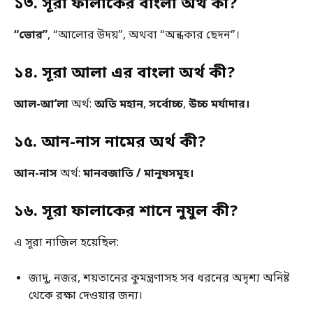
১৩. সূরা ফালাকের বাংলা অর্থ কী?
“ভোর”
, “আলোর উদয়”, অথবা “অন্ধকার ছেদন”।
১৪. সূরা আলা এর বাংলা অর্থ কী?
আল-আ’লা
অর্থ:
অতি মহান
,
সর্বোচ্চ
,
উচ্চ মর্যাদার।
১৫. আন-নাস নামের অর্থ কী?
আন-নাস
অর্থ:
মানবজাতি / মানুষসমূহ।
১৬. সূরা ফালাকের শানে নুযুল কী?
এ সূরা নাজিল হয়েছিল:
জাদু, নজর, শয়তানের কুমন্ত্রণাসহ সব ধরনের অদৃশ্য অনিষ্ট
থেকে রক্ষা দেওয়ার জন্য।