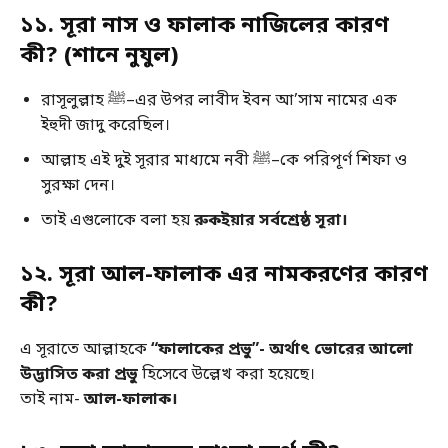
১১. সূরা নাস ও ফালাক নাজিলের কারণ
কী? (শানে নুযুল)
রাসূলুল্লাহ ﷺ–এর উপর লাবীদ ইবন আ’সাম নামের এক
ইহুদী জাদু করেছিল।
আল্লাহ এই দুই সূরার মাধ্যমে নবী ﷺ–কে পরিপূর্ণ শিফা ও
সুরক্ষা দেন।
তাই এগুলোকে বলা হয়
রুকইয়ার সর্বশ্রেষ্ঠ সূরা।
১২. সূরা আল-ফালাক এর নামকরণের কারণ
কী?
এ সূরাতে আল্লাহকে
“ফালাকের প্রভু”- অর্থাৎ ভোরের আলো
উদ্ভাসিত করা প্রভু
হিসেবে উল্লেখ করা হয়েছে।
তাই নাম-
আল-ফালাক।