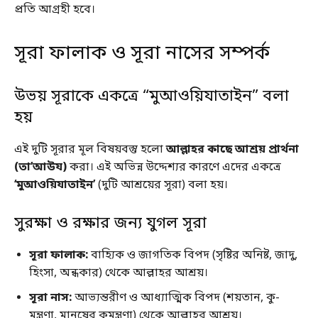
প্রতি আগ্রহী হবে।
সূরা ফালাক ও সূরা নাসের সম্পর্ক
উভয় সূরাকে একত্রে “মুআওয়িযাতাইন” বলা
হয়
এই দুটি সূরার মূল বিষয়বস্তু হলো
আল্লাহর কাছে আশ্রয় প্রার্থনা
(তা’আউয)
করা। এই অভিন্ন উদ্দেশ্যর কারণে এদের একত্রে
‘মুআওয়িযাতাইন’
(দুটি আশ্রয়ের সূরা) বলা হয়।
সুরক্ষা ও রক্ষার জন্য যুগল সূরা
সূরা ফালাক:
বাহ্যিক ও জাগতিক বিপদ (সৃষ্টির অনিষ্ট, জাদু,
হিংসা, অন্ধকার) থেকে আল্লাহর আশ্রয়।
সূরা নাস:
আভ্যন্তরীণ ও আধ্যাত্মিক বিপদ (শয়তান, কু-
মন্ত্রণা, মানুষের কুমন্ত্রণা) থেকে আল্লাহর আশ্রয়।