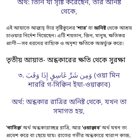
অর্থ: তিনি যা সৃষ্টি করেছেন, তার অনিষ্ট
থেকে,
এই আয়াতে আল্লাহ্ তাঁর সৃষ্টিকুলের
‘শার’
বা
অনিষ্ট
থেকে আশ্রয়
চাওয়ার নির্দেশ দিয়েছেন। এটি শয়তান, জিন, মানুষ, ক্ষতিকর
প্রাণী—সব ধরনের বাহ্যিক ও অদৃশ্য ক্ষতিকে অন্তর্ভুক্ত করে।
তৃতীয় আয়াত- অন্ধকারের ক্ষতি থেকে সুরক্ষা
৩. وَمِن شَرِّ غَاسِقٍ إِذَا وَقَبَ (ওয়া মিন
শাররি গ-সিক্বিন ইযা-ওয়াক্বাব)
অর্থ: অন্ধকার রাত্রির অনিষ্ট থেকে, যখন তা
সমাগত হয়,
‘গাসিক্ব’
অর্থ অন্ধকারাচ্ছন্ন রাত্রি, আর
‘ওয়াক্বাব’
অর্থ যখন তা
প্রবেশ করে বা ছেয়ে যায়। রাতের গভীর অন্ধকারে খারাপ কাজ,