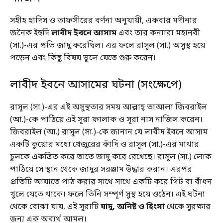
সহীহ হাদিস ও তাফসীরের বর্ণনা অনুযায়ী, একবার মদীনার
জনৈক ইহুদি
লাবীদ ইবনে আসাম
এবং তার কন্যারা মহানবী
(সা.)-এর প্রতি জাদু করেছিল। এর ফলে রাসূল (সা.) অসুস্থ হয়ে
পড়েন এবং কিছু বিষয় ভুলে যেতে শুরু করেন।
লাবীদ ইবনে আসামের ঘটনা (সংক্ষেপে)
রাসূল (সা.)-এর এই অসুস্থতার সময় আল্লাহ্ তাআলা জিবরাইল
(আ.)-কে পাঠিয়ে এই সূরা ফালাক ও সূরা নাস নাজিল করেন।
জিবরাইল (আ.) রাসূল (সা.)-কে জানান যে লাবীদ ইবনে আসাম
একটি কুয়োর মধ্যে খেজুরের কাঁদি ও রাসূল (সা.)-এর মাথার
চুলকে একত্রিত করে তাতে জাদু করে রেখেছে। রাসূল (সা.) লোক
পাঠিয়ে সে স্থান থেকে জাদুর সরঞ্জাম উদ্ধার করান। এরপর
প্রতিটি আয়াতে পাঠ করার সাথে সাথে একটি করে গিট বা বাঁধন
খুলে যেতে থাকে। ফলে তিনি সম্পূর্ণ সুস্থ হয়ে ওঠেন। এই ঘটনা
থেকে বোঝা যায়, এই সূরাটি
যাদু, অনিষ্ট ও হিংসা
থেকে সুরক্ষার
জন্য এক অব্যর্থ আমল।