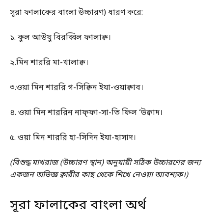
সূরা ফালাকের বাংলা উচ্চারণ) ধারণ করে:
১. কুল আউযু বিরব্বিল ফালাক্ব।
২.মিন শাররি মা-খালাক্ব।
৩.ওয়া মিন শাররি গ-সিক্বিন ইযা-ওয়াক্বাব।
৪. ওয়া মিন শাররিন নাফ্ফা-সা-তি ফিল ‘উক্বাদ।
৫. ওয়া মিন শাররি হা-সিদিন ইযা-হাসাদ।
(বিশুদ্ধ মাখরাজ (উচ্চারণ স্থান) অনুযায়ী সঠিক উচ্চারণের জন্য
একজন অভিজ্ঞ ক্বারীর কাছ থেকে শিখে নেওয়া আবশ্যক।)
সূরা ফালাকের বাংলা অর্থ