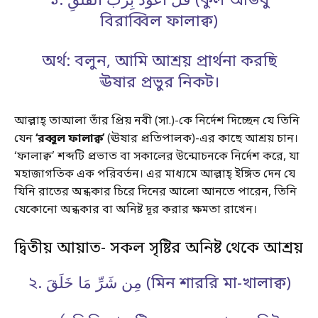
১. قُلْ أَعُوذُ بِرَبِّ الْفَلَقِ (কুল আউযু
বিরাব্বিল ফালাক্ব)
অর্থ: বলুন, আমি আশ্রয় প্রার্থনা করছি
ঊষার প্রভুর নিকট।
আল্লাহ্ তাআলা তাঁর প্রিয় নবী (সা.)-কে নির্দেশ দিচ্ছেন যে তিনি
যেন
‘রব্বুল ফালাক্ব’
(ঊষার প্রতিপালক)-এর কাছে আশ্রয় চান।
‘ফালাক্ব’ শব্দটি প্রভাত বা সকালের উন্মোচনকে নির্দেশ করে, যা
মহাজাগতিক এক পরিবর্তন। এর মাধ্যমে আল্লাহ্ ইঙ্গিত দেন যে
যিনি রাতের অন্ধকার চিরে দিনের আলো আনতে পারেন, তিনি
যেকোনো অন্ধকার বা অনিষ্ট দূর করার ক্ষমতা রাখেন।
দ্বিতীয় আয়াত- সকল সৃষ্টির অনিষ্ট থেকে আশ্রয়
২. مِن شَرِّ مَا خَلَقَ (মিন শাররি মা-খালাক্ব)