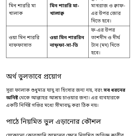
মিন শাররি মা
মিন শাররি মা-
মাখরাজ ও ক্বাফ-
খালাক
খালাক্ব
এর উপর জোর
দিতে হবে।
ফ-এর উপর
ওয়া মিন শাররি
ওয়া মিন শাররিন
তাশদীদ ও দীর্ঘ
নাফফাসাত
নাফ্ফা-সা-তি
টান (মদ) দিতে
হবে।
অর্থ ভুলভাবে প্রয়োগ
সূরা ফালাক শুধুমাত্র যাদু বা হিংসার জন্য নয়, বরং
সব ধরনের
অনিষ্ট
থেকে আল্লাহর আশ্রয় চাওয়ার জন্য। এর ব্যবহারকে
একটি নির্দিষ্ট গণ্ডির মধ্যে সীমাবদ্ধ করা ঠিক নয়।
পাঠে নিয়মিত ভুল এড়ানোর কৌশল
যেকোনো কোরআনি আমলের ক্ষেত্রে নিয়মিত অভিজ্ঞ ক্বারীর