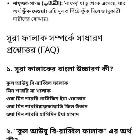
নাফ্ফা-সা-ত (النَّفَّاثَاتِ):
‘নাফস্’ ধাতু থেকে এসেছে, যার
অর্থ
ফুঁক দেওয়া
। এটি মূলত গিঁটে ফুঁক দিয়ে জাদুকারী
নারীদের বোঝায়।
সূরা ফালাক সম্পর্কে সাধারণ
প্রশ্নোত্তর (FAQ)
১. সূরা ফালাকের বাংলা উচ্চারণ কী?
কুল আউযু বি-রাব্বিল ফালাক
মিন শাররি মা খালাক
ওয়া মিন শাররি গাসিকিন ইযা ওয়াকাব
ওয়া মিন শাররিন্নাফ্‌ফাছাতি ফিল উকাদ
ওয়া মিন শাররি হাসিদিন ইযা হাসাদ
২. “কুল আউযু বি-রাব্বিল ফালাক” এর অর্থ