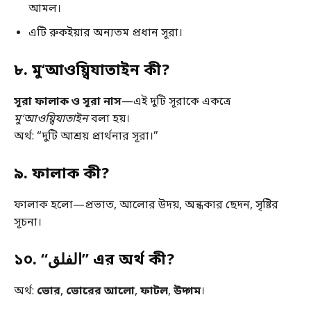
আমল।
এটি রুকইয়ার অন্যতম প্রধান সূরা।
৮. মু‘আওয়্বিযাতাইন কী?
সূরা ফালাক ও সূরা নাস
—এই দুটি সূরাকে একত্রে
মু‘আওয়্বিযাতাইন
বলা হয়।
অর্থ: “দুটি আশ্রয় প্রার্থনার সূরা।”
৯. ফালাক কী?
ফালাক হলো—প্রভাত, আলোর উদয়, অন্ধকার ছেদন, সৃষ্টির
সূচনা।
১০. “الفلق” এর অর্থ কী?
অর্থ:
ভোর
,
ভোরের আলো
,
ফাটল
,
উদ্গম
।