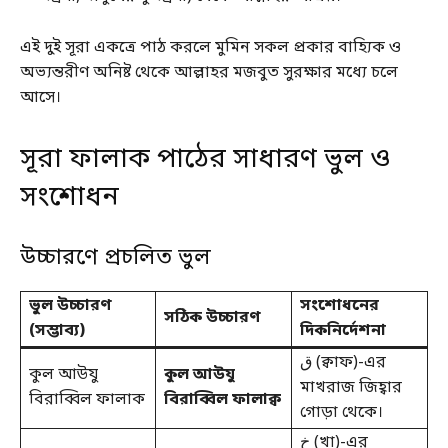
এই দুই সূরা একত্রে পাঠ করলে মুমিন সকল প্রকার বাহ্যিক ও
অভ্যন্তরীণ অনিষ্ট থেকে আল্লাহর মজবুত সুরক্ষার মধ্যে চলে
আসে।
সূরা ফালাক পাঠের সাধারণ ভুল ও
সংশোধন
উচ্চারণে প্রচলিত ভুল
ভুল উচ্চারণ
সংশোধনের
সঠিক উচ্চারণ
(সম্ভাব্য)
দিকনির্দেশনা
ق (ক্বাফ)-এর
কুল আউযু
কুল আউযু
মাখরাজ জিহ্বার
বিরাব্বিল ফালাক
বিরাব্বিল ফালাক্ব
গোড়া থেকে।
خ (খা)-এর