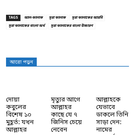
TAGS
আল-ফালাক
সূরা ফালাক
সূরা ফালাকের আরবি
সূরা ফালাকের বাংলা অর্থ
সূরা ফালাকের বাংলা উচ্চারণ
আরো পড়ুন
দোয়া
মৃত্যুর আগে
আল্লাহকে
কবুলের
আল্লাহর
যেভাবে
বিশেষ ১০
কাছে যে ৭
ডাকলে তিনি
মুহূর্ত: যখন
জিনিস চেয়ে
সাড়া দেন:
আল্লাহর
নেবেন
নামের