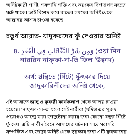
অনিষ্টকারী প্রাণী, শয়তানি শক্তি এবং ভয়ংকর বিপদাপদ সহজে
ঘটে থাকে। তাই বিশেষ করে রাতের সময়ের অনিষ্ট থেকে
আল্লাহর আশ্রয় চাওয়া হয়েছে।
চতুর্থ আয়াত- যাদুকরদের ফুঁ দেওয়ার অনিষ্ট
৪. وَمِن شَرِّ النَّفَّاثَاتِ فِي الْعُقَدِ (ওয়া মিন
শাররিন নাফ্ফা-সা-তি ফিল ‘উক্বাদ)
অর্থ: গ্রন্থিতে (গিঁটে) ফুঁৎকার দিয়ে
জাদুকারিনীদের অনিষ্ট থেকে,
এই আয়াতে
জাদু ও কুফরী কার্যকলাপ
থেকে আশ্রয় চাওয়া
হয়েছে। ‘নাফ্ফা-সা-ত’ হলো সেই নারীরা (যদিও এর পুরুষ
প্রয়োগও আছে) যারা জাদুটোনা করার জন্য কোনো বস্তুর গিঁটে
ফুঁ দেয়। এটি লাবীদ ইবনে আসামের ঘটনার সাথে সরাসরি
সম্পর্কিত এবং জাদুর অনিষ্ট থেকে সুরক্ষার জন্য এটি কুরআনের