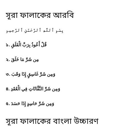
সূরা ফালাকের আরবি
بِسْمِ ٱللَّهِ ٱلرَّحْمَٰنِ ٱلرَّحِيمِ
১. قُلْ أَعُوذُ بِرَبِّ الْفَلَقِ
২. مِن شَرِّ مَا خَلَقَ
৩. وَمِن شَرِّ غَاسِقٍ إِذَا وَقَبَ
৪. وَمِن شَرِّ النَّفَّاثَاتِ فِي الْعُقَدِ
৫. وَمِن شَرِّ حَاسِدٍ إِذَا حَسَدَ
সূরা ফালাকের বাংলা উচ্চারণ