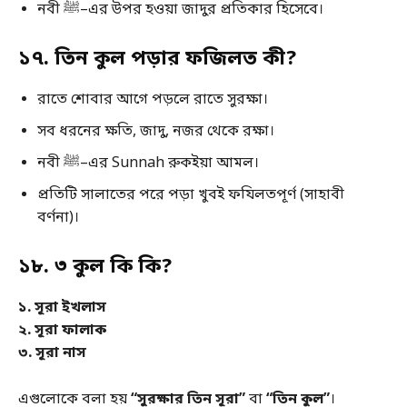
নবী ﷺ–এর উপর হওয়া জাদুর প্রতিকার হিসেবে।
১৭. তিন কুল পড়ার ফজিলত কী?
রাতে শোবার আগে পড়লে রাতে সুরক্ষা।
সব ধরনের ক্ষতি, জাদু, নজর থেকে রক্ষা।
নবী ﷺ–এর Sunnah রুকইয়া আমল।
প্রতিটি সালাতের পরে পড়া খুবই ফযিলতপূর্ণ (সাহাবী
বর্ণনা)।
১৮. ৩ কুল কি কি?
১. সূরা ইখলাস
২. সূরা ফালাক
৩. সূরা নাস
এগুলোকে বলা হয়
“সুরক্ষার তিন সূরা”
বা
“তিন কুল”
।