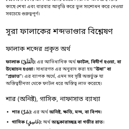
কাছে শেখা এবং বারবার আবৃত্তি করে ভুল সংশোধন করে নেওয়া
সবচেয়ে গুরুত্বপূর্ণ।
সূরা ফালাকের শব্দভাণ্ডার বিশ্লেষণ
ফালাক শব্দের প্রকৃত অর্থ
ফালাক (اَلْفَلَقْ):
এর আভিধানিক অর্থ
ফাটল, বিদীর্ণ হওয়া, বা
উন্মোচন হওয়া
। সাধারণত এর অনুবাদ করা হয়
“ঊষা” বা
“প্রভাত”
। এর ব্যাপক অর্থে, এমন সব সৃষ্টি অন্তর্ভুক্ত যা
অস্তিত্বহীনতা থেকে ফাটল ধরে অস্তিত্ব লাভ করেছে।
শার (অনিষ্ট), গাসিক, নাফাসাত ব্যাখ্যা
শার (شَرِّ):
এর অর্থ
অনিষ্ট, ক্ষতি, মন্দ, বা বিপদ
।
গাসিক (غَاسِقٍ):
অর্থ
অন্ধকারাচ্ছন্ন বা গভীর রাত
।