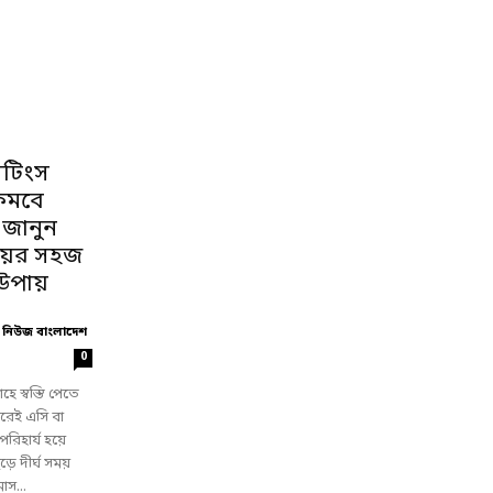
েটিংস
কমবে
: জানুন
্রয়ের সহজ
উপায়
 নিউজ বাংলাদেশ
0
াহে স্বস্তি পেতে
 ঘরেই এসি বা
রিহার্য হয়ে
ে দীর্ঘ সময়
াস...