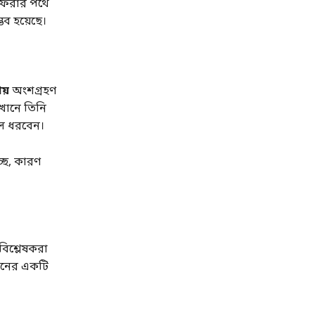
ফেরার পথে
ভব হয়েছে।
য়
অংশগ্রহণ
েখানে তিনি
লে ধরবেন।
্ছে, কারণ
িশ্লেষকরা
াপনের একটি