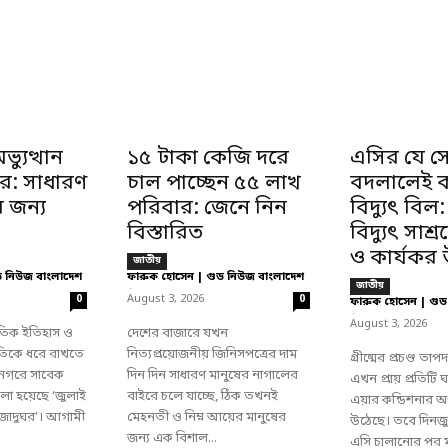
্যুত্থান
১৫ টাকা কেজি দরে
এসির যে স
ঘর: সাধারণ
চাল পাচ্ছেন ৫৫ লাখ
বদলালেই 
র জন্য
পরিবার: জেনে নিন
বিদ্যুৎ বিল
বিস্তারিত
বিদ্যুৎ সাশ
ও কার্যকর 
জাতীয়
ড নিউজ বাংলাদেশ
ফারুক হোসেন | গুড নিউজ বাংলাদেশ
জাতীয়
-
August 3, 2026
0
0
ফারুক হোসেন | গুড
-
August 3, 2026
রতিক ইতিহাস ও
দেশের বাজারে যখন
মৃতিকে ধরে রাখতে
নিত্যপ্রয়োজনীয় জিনিসপত্রের দাম
গ্রীষ্মের প্রচণ্ড তাপদ
 নগরে সাবেক
দিন দিন সাধারণ মানুষের নাগালের
এখন প্রায় প্রতিটি
া হয়েছে ‘জুলাই
বাইরে চলে যাচ্ছে, ঠিক তখনই
এয়ার কন্ডিশনার অপ
ি জাদুঘর’। আগামী
মেহনতী ও নিম্ন আয়ের মানুষের
উঠেছে। তবে দিনজুড়
জন্য এক বিশাল...
এসি চালানোর পর ম