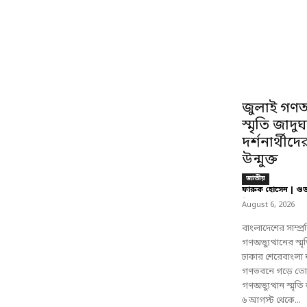
জুলাই গণঅভ
স্মৃতি জাদু
দর্শনার্থীদে
উন্মুক্ত
জাতীয়
ফারুক হোসেন | গু
-
August 6, 2026
বাংলাদেশের সাম্প্
গণঅভ্যুত্থানের স্
ঢাকার শেরেবাংলা
গণভবনে গড়ে তোল
গণঅভ্যুত্থান স্মৃত
৬ আগস্ট থেকে...