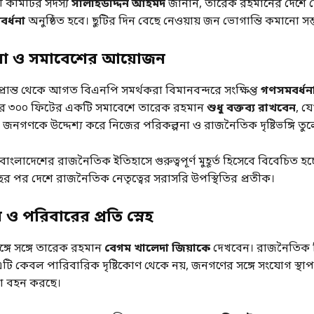
়ী কমিটির সদস্য
সালাহউদ্দিন আহমদ
জানান, তারেক রহমানের দেশে 
র্ধনা
অনুষ্ঠিত হবে। ছুটির দিন বেছে নেওয়ায় জন ভোগান্তি কমানো সম্
না ও সমাবেশের আয়োজন
 প্রান্ত থেকে আগত বিএনপি সমর্থকরা বিমানবন্দরে সংক্ষিপ্ত
গণসমবর্ধনা
 ৩০০ ফিটের একটি সমাবেশে তারেক রহমান
শুধু বক্তব্য রাখবেন
, য
জনগণকে উদ্দেশ্য করে নিজের পরিকল্পনা ও রাজনৈতিক দৃষ্টিভঙ্গি তু
াংলাদেশের রাজনৈতিক ইতিহাসে গুরুত্বপূর্ণ মুহূর্ত হিসেবে বিবেচিত হচ
বছর পর দেশে রাজনৈতিক নেতৃত্বের সরাসরি উপস্থিতির প্রতীক।
ন ও পরিবারের প্রতি স্নেহ
্গে সঙ্গে তারেক রহমান
বেগম খালেদা জিয়াকে
দেখবেন। রাজনৈতিক ব
টি কেবল পারিবারিক দৃষ্টিকোণ থেকে নয়, জনগণের সঙ্গে সংযোগ স্থ
্তা বহন করছে।