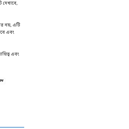
ি দেখাবে,
 নয়, এটি
াবে এবং
য়িত্ব এবং
ান