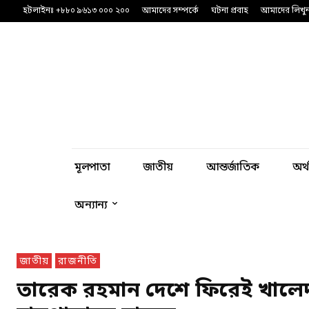
হটলাইনঃ +৮৮০ ৯৬১৩ ০০০ ২০০
আমাদের সম্পর্কে
ঘটনা প্রবাহ
আমাদের লিখু
মূলপাতা
জাতীয়
আন্তর্জাতিক
অর্
অন্যান্য
জাতীয়
রাজনীতি
তারেক রহমান দেশে ফিরেই খালেদ