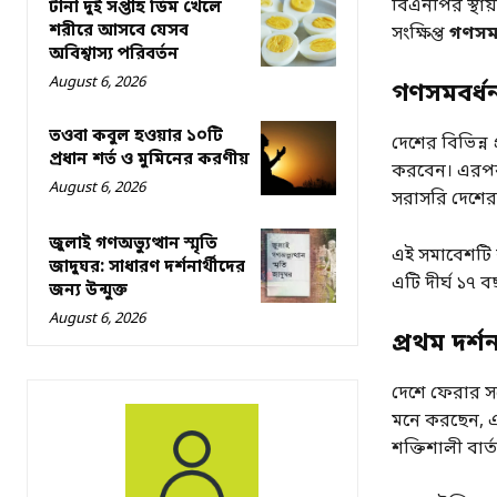
বিএনপির স্থায
টানা দুই সপ্তাহ ডিম খেলে
শরীরে আসবে যেসব
সংক্ষিপ্ত
গণসমব
অবিশ্বাস্য পরিবর্তন
August 6, 2026
গণসমবর্ধ
তওবা কবুল হওয়ার ১০টি
দেশের বিভিন্ন
প্রধান শর্ত ও মুমিনের করণীয়
করবেন। এরপর
August 6, 2026
সরাসরি দেশের 
জুলাই গণঅভ্যুত্থান স্মৃতি
এই সমাবেশটি ব
জাদুঘর: সাধারণ দর্শনার্থীদের
এটি দীর্ঘ ১৭ 
জন্য উন্মুক্ত
August 6, 2026
প্রথম দর্শ
দেশে ফেরার সঙ
মনে করছেন, এ
শক্তিশালী বার