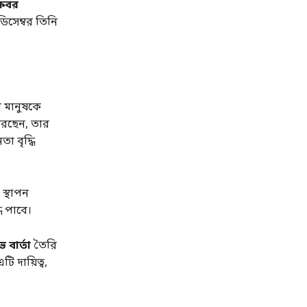
 কবর
সেম্বর তিনি
র মানুষকে
 করছেন, তার
 বৃদ্ধি
স্থাপন
ি পাবে।
 বার্তা
তৈরি
ি দায়িত্ব,