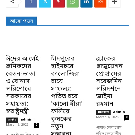
আরো পড়ুন
ঈদের আগেই
চাঁদপুরের
ব্র্যাকের
শ্রমিকদের
হাইমচরে
গ্রাজুয়েশন
বেতন-ভাতা
কালোজিরা
প্রোগ্রামের
ও বোনাস
চাষে
সরেজমিন
পরিশোধে
সাফল্য:
পরিদর্শনে
সরকারের
পতিত চরে
জাইমা
সহায়তা:
‘কালো হীরা’
রহমান
স্বরাষ্ট্রমন্ত্রী
ফলিয়ে
admin
-
সারাদেশ
কৃষকের
March 4, 2026
0
admin
-
জাতীয়
March 8, 2026
নতুন
0
গ্রামাঞ্চলের চরম
সম্ভাবনা
দরিদ্র জনগোষ্ঠীর