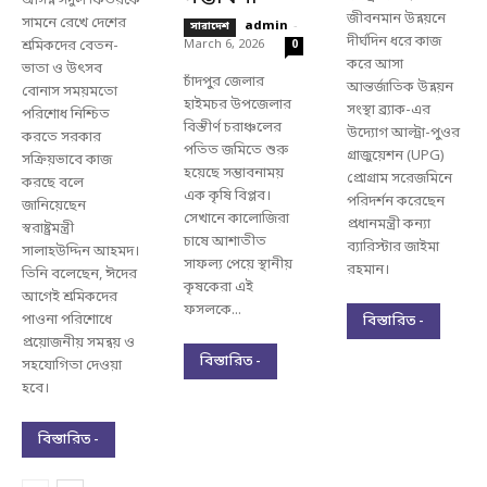
আসন্ন ঈদুল ফিতরকে
জীবনমান উন্নয়নে
সামনে রেখে দেশের
admin
-
সারাদেশ
দীর্ঘদিন ধরে কাজ
শ্রমিকদের বেতন-
March 6, 2026
0
করে আসা
ভাতা ও উৎসব
চাঁদপুর জেলার
আন্তর্জাতিক উন্নয়ন
বোনাস সময়মতো
হাইমচর উপজেলার
সংস্থা ব্র্যাক-এর
পরিশোধ নিশ্চিত
বিস্তীর্ণ চরাঞ্চলের
উদ্যোগ আল্ট্রা-পুওর
করতে সরকার
পতিত জমিতে শুরু
গ্রাজুয়েশন (UPG)
সক্রিয়ভাবে কাজ
হয়েছে সম্ভাবনাময়
প্রোগ্রাম সরেজমিনে
করছে বলে
এক কৃষি বিপ্লব।
পরিদর্শন করেছেন
জানিয়েছেন
সেখানে কালোজিরা
প্রধানমন্ত্রী কন্যা
স্বরাষ্ট্রমন্ত্রী
চাষে আশাতীত
ব্যারিস্টার জাইমা
সালাহউদ্দিন আহমদ।
সাফল্য পেয়ে স্থানীয়
রহমান।
তিনি বলেছেন, ঈদের
কৃষকেরা এই
আগেই শ্রমিকদের
ফসলকে...
পাওনা পরিশোধে
বিস্তারিত -
প্রয়োজনীয় সমন্বয় ও
বিস্তারিত -
সহযোগিতা দেওয়া
হবে।
বিস্তারিত -