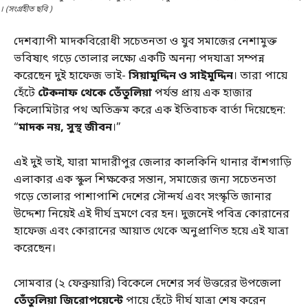
। (সংগ্রহীত ছবি )
দেশব্যাপী মাদকবিরোধী সচেতনতা ও যুব সমাজের নেশামুক্ত
ভবিষ্যৎ গড়ে তোলার লক্ষ্যে একটি অনন্য পদযাত্রা সম্পন্ন
করেছেন দুই হাফেজ ভাই-
সিয়ামুদ্দিন ও সাইমুদ্দিন
। তারা পায়ে
হেঁটে
টেকনাফ থেকে তেঁতুলিয়া
পর্যন্ত প্রায় এক হাজার
কিলোমিটার পথ অতিক্রম করে এক ইতিবাচক বার্তা দিয়েছেন:
“
মাদক নয়, সুস্থ জীবন
।”
এই দুই ভাই, যারা মাদারীপুর জেলার কালকিনি থানার বাঁশগাড়ি
এলাকার এক স্কুল শিক্ষকের সন্তান, সমাজের জন্য সচেতনতা
গড়ে তোলার পাশাপাশি দেশের সৌন্দর্য এবং সংস্কৃতি জানার
উদ্দেশ্য নিয়েই এই দীর্ঘ ভ্রমণে বের হন। দুজনেই পবিত্র কোরানের
হাফেজ এবং কোরানের আয়াত থেকে অনুপ্রাণিত হয়ে এই যাত্রা
করেছেন।
সোমবার (২ ফেব্রুয়ারি) বিকেলে দেশের সর্ব উত্তরের উপজেলা
তেঁতুলিয়া জিরোপয়েন্টে
পায়ে হেঁটে দীর্ঘ যাত্রা শেষ করেন