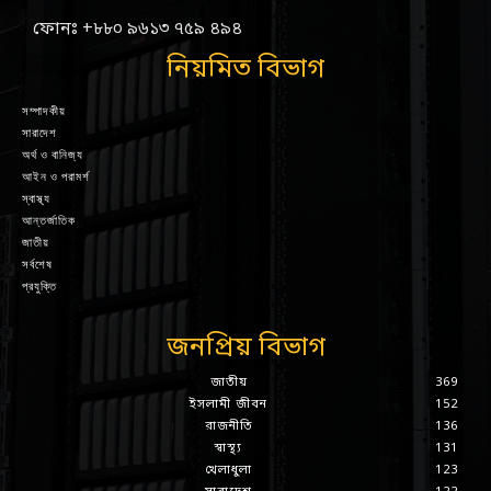
ফোনঃ +৮৮০ ৯৬১৩ ৭৫৯ ৪৯৪
নিয়মিত বিভাগ
সম্পাদকীয়
সারাদেশ
অর্থ ও বানিজ্য
আইন ও পরামর্শ
স্বাস্থ্য
আন্তর্জাতিক
জাতীয়
সর্বশেষ
প্রযুক্তি
জনপ্রিয় বিভাগ
জাতীয়
369
ইসলামী জীবন
152
রাজনীতি
136
স্বাস্থ্য
131
খেলাধুলা
123