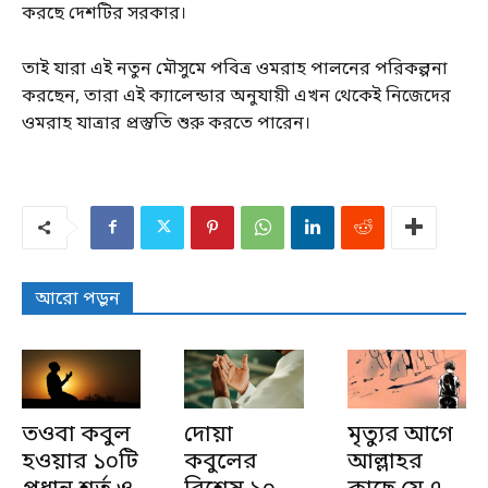
করছে দেশটির সরকার।
তাই যারা এই নতুন মৌসুমে পবিত্র ওমরাহ পালনের পরিকল্পনা
করছেন, তারা এই ক্যালেন্ডার অনুযায়ী এখন থেকেই নিজেদের
ওমরাহ যাত্রার প্রস্তুতি শুরু করতে পারেন।
আরো পড়ুন
তওবা কবুল
দোয়া
মৃত্যুর আগে
হওয়ার ১০টি
কবুলের
আল্লাহর