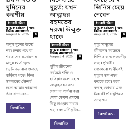
প্রধান শর্ত ও
বিশেষ ১০
কাছে যে ৭
মুমিনের
মুহূর্ত: যখন
জিনিস চেয়ে
করণীয়
আল্লাহর
নেবেন
রহমতের
ইসলামী জীবন
ইসলামী জীবন
ফারুক হোসেন | গুড
দরজা উন্মুক্ত
ফারুক হোসেন | গুড
নিউজ বাংলাদেশ
-
নিউজ বাংলাদেশ
-
August 6, 2026
August 3, 2026
0
0
থাকে
মানুষ ভুলের ঊর্ধ্বে
মৃত্যু মানুষের
ইসলামী জীবন
ফারুক হোসেন | গুড
নয়। চলার পথে বা
জীবনের সবচেয়ে
নিউজ বাংলাদেশ
-
শয়তানের প্ররোচনায়
August 4, 2026
নিশ্চিত ও অলঙ্ঘনীয়
0
মানুষ প্রতিনিয়ত
সত্য। পৃথিবীর
মুমিন জীবনের
ছোট-বড় নানা গুনাহে
যেকোনো প্রাণীকেই
সর্বশ্রেষ্ঠ শক্তি ও
জড়িয়ে পড়ে। কিন্তু
মৃত্যুর স্বাদ গ্রহণ
হাতিয়ার হলো মহান
ইসলামের সৌন্দর্য
করতে হবে। তবে
আল্লাহর দরবারে
হলো আল্লাহ তাআলা
কখন, কোথায় এবং
দোয়া বা প্রার্থনা করা।
তাঁর বান্দাদের...
ঠিক কী পরিস্থিতিতে
দোয়া কেবল কোনো
আমাদের...
কিছু চাওয়ার মাধ্যম
বিস্তারিত -
নয়; বরং এটি সৃষ্টির...
বিস্তারিত -
বিস্তারিত -