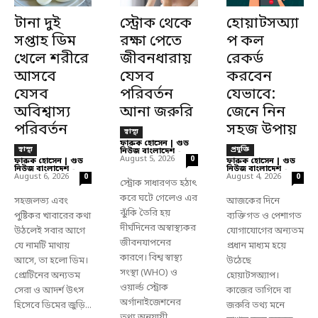
টানা দুই
স্ট্রোক থেকে
হোয়াটসঅ্যা
সপ্তাহ ডিম
রক্ষা পেতে
প কল
খেলে শরীরে
জীবনধারায়
রেকর্ড
আসবে
যেসব
করবেন
যেসব
পরিবর্তন
যেভাবে:
অবিশ্বাস্য
আনা জরুরি
জেনে নিন
পরিবর্তন
সহজ উপায়
স্বাস্থ্য
ফারুক হোসেন | গুড
স্বাস্থ্য
প্রযুক্তি
নিউজ বাংলাদেশ
-
August 5, 2026
0
ফারুক হোসেন | গুড
ফারুক হোসেন | গুড
নিউজ বাংলাদেশ
-
নিউজ বাংলাদেশ
-
August 6, 2026
August 4, 2026
0
0
স্ট্রোক সাধারণত হঠাৎ
করে ঘটে গেলেও এর
সহজলভ্য এবং
আজকের দিনে
ঝুঁকি তৈরি হয়
পুষ্টিকর খাবারের কথা
ব্যক্তিগত ও পেশাগত
দীর্ঘদিনের অস্বাস্থ্যকর
উঠলেই সবার আগে
যোগাযোগের অন্যতম
জীবনযাপনের
যে নামটি মাথায়
প্রধান মাধ্যম হয়ে
কারণে। বিশ্ব স্বাস্থ্য
আসে, তা হলো ডিম।
উঠেছে
সংস্থা (WHO) ও
প্রোটিনের অন্যতম
হোয়াটসঅ্যাপ।
ওয়ার্ল্ড স্ট্রোক
সেরা ও আদর্শ উৎস
কাজের তাগিদে বা
অর্গানাইজেশনের
হিসেবে ডিমের জুড়ি...
জরুরি তথ্য মনে
তথ্য অনুযায়ী,...