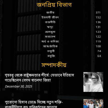
জনপ্রিয় বিভাগ
জাতীয়
371
ইসলামী জীবন
152
রাজনীতি
136
স্বাস্থ্য
131
খেলাধুলা
123
সারাদেশ
122
অর্থ ও বানিজ্য
119
আন্তর্জাতিক
108
চাকুরী
74
প্রযুক্তি
64
সম্পাদকীয়
গৃহবধূ থেকে রাষ্ট্রক্ষমতার শীর্ষে: যেভাবে ইতিহাস
গড়েছিলেন বেগম খালেদা জিয়া
December 30, 2025
পুরোনো হিসাব ভেঙে দিচ্ছে নতুন শক্তি-
রাজনীতিতে বড় পরিবর্তনের আভাস