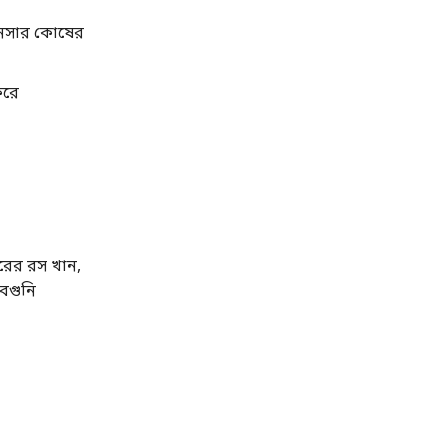
যানসার কোষের
করে
ুরের রস খান,
েগুনি