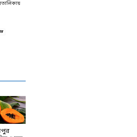
দ্যতালিকায়
ার
রপুর