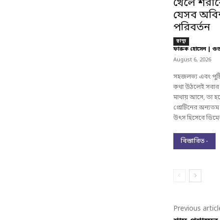
খেলে শরী
যেসব অবিশ্
পরিবর্তন
স্বাস্থ্য
ফারুক হোসেন | গু
-
August 6, 2026
সহজলভ্য এবং পুষ্
কথা উঠলেই সবার
মাথায় আসে, তা হ
প্রোটিনের অন্যতম
উৎস হিসেবে ডিমের 
বিস্তারিত -
Previous articl