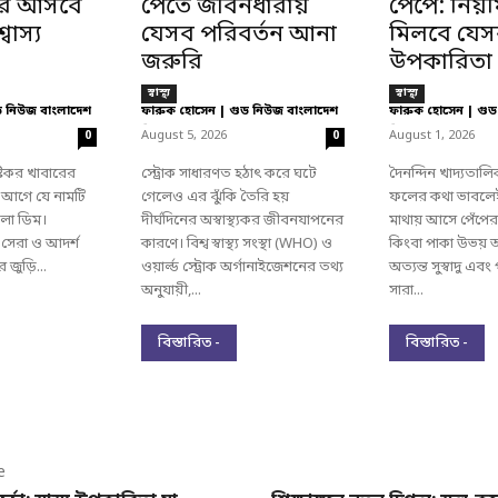
রে আসবে
পেতে জীবনধারায়
পেঁপে: নিয
বাস্য
যেসব পরিবর্তন আনা
মিলবে যেসব দ
জরুরি
উপকারিতা
স্বাস্থ্য
স্বাস্থ্য
ড নিউজ বাংলাদেশ
ফারুক হোসেন | গুড নিউজ বাংলাদেশ
ফারুক হোসেন | গুড
-
-
August 5, 2026
August 1, 2026
0
0
টিকর খাবারের
স্ট্রোক সাধারণত হঠাৎ করে ঘটে
দৈনন্দিন খাদ্যতাল
 আগে যে নামটি
গেলেও এর ঝুঁকি তৈরি হয়
ফলের কথা ভাবলে
লো ডিম।
দীর্ঘদিনের অস্বাস্থ্যকর জীবনযাপনের
মাথায় আসে পেঁপের 
 সেরা ও আদর্শ
কারণে। বিশ্ব স্বাস্থ্য সংস্থা (WHO) ও
কিংবা পাকা উভয় অ
জুড়ি...
ওয়ার্ল্ড স্ট্রোক অর্গানাইজেশনের তথ্য
অত্যন্ত সুস্বাদু এবং 
অনুযায়ী,...
সারা...
বিস্তারিত -
বিস্তারিত -
e