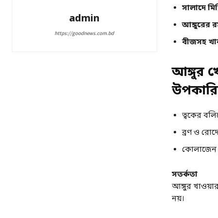
সালাদে মিশ
admin
আঙ্গুরের 
https://goodnews.com.bd
বীজসহ খা
আঙ্গুর খ
উপকারি
ত্বকের বলি
ব্রণ ও রোদ
কোলাজেন উ
সতর্কতা
আঙ্গুর খাওয়
নয়।