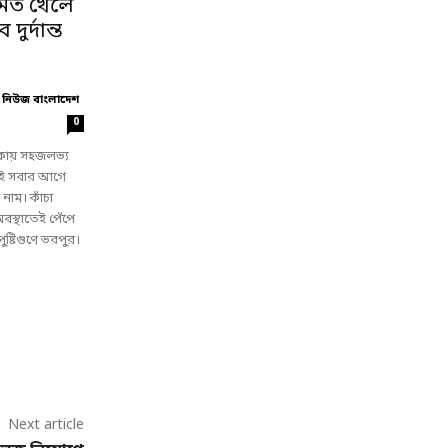
়মিত খেলে
ুর্দান্ত
 নিউজ বাংলাদেশ
0
িকায় সহজলভ্য
ই সবার আগে
নাম। কাঁচা
বস্থাতেই পেঁপে
পুষ্টিগুণে ভরপুর।
Next article