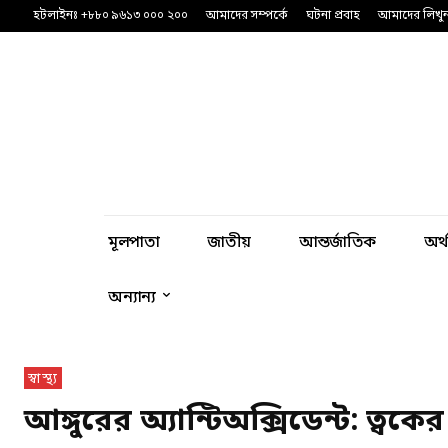
হটলাইনঃ +৮৮০ ৯৬১৩ ০০০ ২০০
আমাদের সম্পর্কে
ঘটনা প্রবাহ
আমাদের লিখু
মূলপাতা
জাতীয়
আন্তর্জাতিক
অর্
অন্যান্য
স্বাস্থ্য
আঙ্গুরের অ্যান্টিঅক্সিডেন্ট: ত্বক