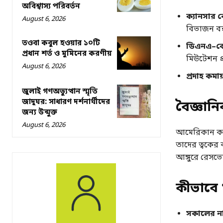
অবিশ্বাস্য পরিবর্তন
ক্যানসার ক
August 6, 2026
বিভাজন বন্
তওবা কবুল হওয়ার ১০টি
ডিএনএ
–
ক
প্রধান শর্ত ও মুমিনের করণীয়
মিউটেশন প
August 6, 2026
প্রদাহ কমায
জুলাই গণঅভ্যুত্থান স্মৃতি
জাদুঘর: সাধারণ দর্শনার্থীদের
বৈজ্ঞানি
জন্য উন্মুক্ত
August 6, 2026
আমেরিকান ক্যা
তাদের ত্বকের ক
আঙ্গুরে রেসভে
কীভাবে
সকালের নাস