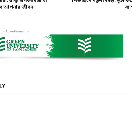
 চর্চা: স্বাস্থ্য উপকারিতা যা
শিক্ষাঙ্গনে নতুন দিগন্ত: স্কুল
বে আপনার জীবন
ব্য
- Advertisement -
LY