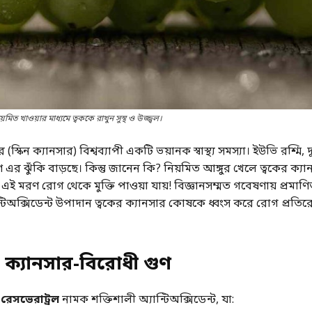
মিত খাওয়ার মাধ্যমে ত্বককে রাখুন সুস্থ ও উজ্জ্বল।
 (স্কিন ক্যানসার) বিশ্বব্যাপী একটি ভয়ানক স্বাস্থ্য সমস্যা। ইউভি রশ্মি,
র ঝুঁকি বাড়ছে। কিন্তু জানেন কি? নিয়মিত আঙ্গুর খেলে ত্বকের ক্যা
এই মরণ রোগ থেকে মুক্তি পাওয়া যায়! বিজ্ঞানসম্মত গবেষণায় প্রমাণি
ন্টিঅক্সিডেন্ট উপাদান ত্বকের ক্যানসার কোষকে ধ্বংস করে রোগ প্রতির
র ক্যানসার-বিরোধী গুণ
ে
রেসভেরাট্রল
নামক শক্তিশালী অ্যান্টিঅক্সিডেন্ট, যা: