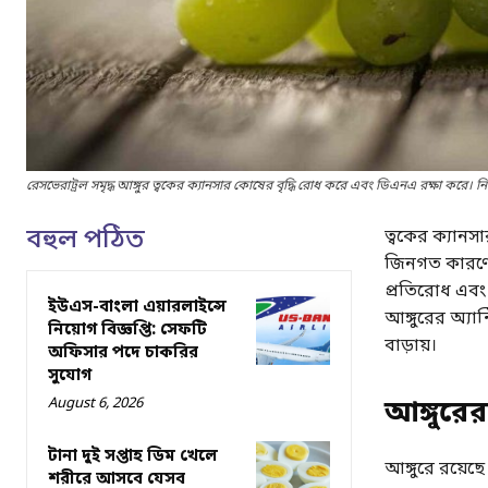
রেসভেরাট্রল সমৃদ্ধ আঙ্গুর ত্বকের ক্যানসার কোষের বৃদ্ধি রোধ করে এবং ডিএনএ রক্ষা করে। নিয়
বহুল পঠিত
ত্বকের ক্যানসার
জিনগত কারণে এ
প্রতিরোধ এবং 
ইউএস-বাংলা এয়ারলাইন্সে
আঙ্গুরের অ্যা
নিয়োগ বিজ্ঞপ্তি: সেফটি
বাড়ায়।
অফিসার পদে চাকরির
সুযোগ
August 6, 2026
আঙ্গুরে
টানা দুই সপ্তাহ ডিম খেলে
আঙ্গুরে রয়েছ
শরীরে আসবে যেসব