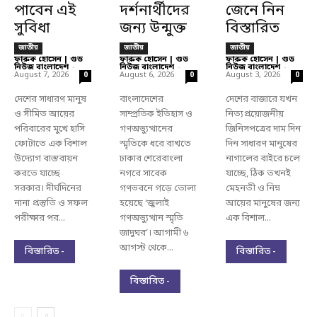
পাবেন এই
দর্শনার্থীদের
জেনে নিন
সুবিধা
জন্য উন্মুক্ত
বিস্তারিত
জাতীয়
জাতীয়
জাতীয়
ফারুক হোসেন | গুড
ফারুক হোসেন | গুড
ফারুক হোসেন | গুড
নিউজ বাংলাদেশ
-
নিউজ বাংলাদেশ
-
নিউজ বাংলাদেশ
-
August 7, 2026
August 6, 2026
August 3, 2026
0
0
0
দেশের সাধারণ মানুষ
বাংলাদেশের
দেশের বাজারে যখন
ও সীমিত আয়ের
সাম্প্রতিক ইতিহাস ও
নিত্যপ্রয়োজনীয়
পরিবারের মুখে হাসি
গণঅভ্যুত্থানের
জিনিসপত্রের দাম দিন
ফোটাতে এক বিশাল
স্মৃতিকে ধরে রাখতে
দিন সাধারণ মানুষের
উদ্যোগ বাস্তবায়ন
ঢাকার শেরেবাংলা
নাগালের বাইরে চলে
করতে যাচ্ছে
নগরে সাবেক
যাচ্ছে, ঠিক তখনই
সরকার। দীর্ঘদিনের
গণভবনে গড়ে তোলা
মেহনতী ও নিম্ন
নানা প্রস্তুতি ও সফল
হয়েছে ‘জুলাই
আয়ের মানুষের জন্য
পরীক্ষার পর...
গণঅভ্যুত্থান স্মৃতি
এক বিশাল...
জাদুঘর’। আগামী ৬
আগস্ট থেকে...
বিস্তারিত -
বিস্তারিত -
বিস্তারিত -