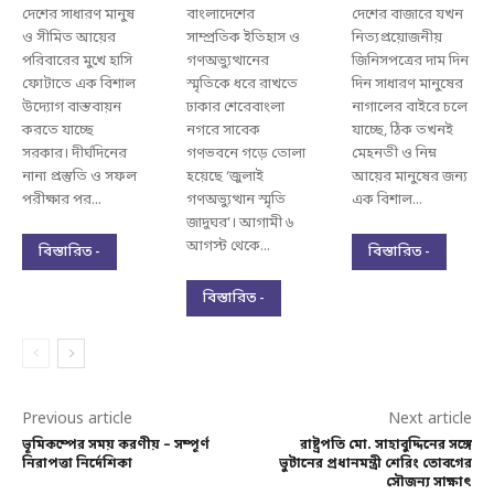
দেশের সাধারণ মানুষ
বাংলাদেশের
দেশের বাজারে যখন
ও সীমিত আয়ের
সাম্প্রতিক ইতিহাস ও
নিত্যপ্রয়োজনীয়
পরিবারের মুখে হাসি
গণঅভ্যুত্থানের
জিনিসপত্রের দাম দিন
ফোটাতে এক বিশাল
স্মৃতিকে ধরে রাখতে
দিন সাধারণ মানুষের
উদ্যোগ বাস্তবায়ন
ঢাকার শেরেবাংলা
নাগালের বাইরে চলে
করতে যাচ্ছে
নগরে সাবেক
যাচ্ছে, ঠিক তখনই
সরকার। দীর্ঘদিনের
গণভবনে গড়ে তোলা
মেহনতী ও নিম্ন
নানা প্রস্তুতি ও সফল
হয়েছে ‘জুলাই
আয়ের মানুষের জন্য
পরীক্ষার পর...
গণঅভ্যুত্থান স্মৃতি
এক বিশাল...
জাদুঘর’। আগামী ৬
আগস্ট থেকে...
বিস্তারিত -
বিস্তারিত -
বিস্তারিত -
Previous article
Next article
ভূমিকম্পের সময় করণীয় – সম্পূর্ণ
রাষ্ট্রপতি মো. সাহাবুদ্দিনের সঙ্গে
নিরাপত্তা নির্দেশিকা
ভুটানের প্রধানমন্ত্রী শেরিং তোবগের
সৌজন্য সাক্ষাৎ