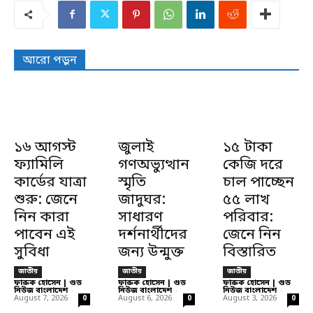
আরো পড়ুন
১৬ আগস্ট
জুলাই
১৫ টাকা
ফ্যামিলি
গণঅভ্যুত্থান
কেজি দরে
কার্ডের যাত্রা
স্মৃতি
চাল পাচ্ছেন
শুরু: জেনে
জাদুঘর:
৫৫ লাখ
নিন কারা
সাধারণ
পরিবার:
পাবেন এই
দর্শনার্থীদের
জেনে নিন
সুবিধা
জন্য উন্মুক্ত
বিস্তারিত
জাতীয়
জাতীয়
জাতীয়
ফারুক হোসেন | গুড
ফারুক হোসেন | গুড
ফারুক হোসেন | গুড
নিউজ বাংলাদেশ
-
নিউজ বাংলাদেশ
-
নিউজ বাংলাদেশ
-
August 7, 2026
August 6, 2026
August 3, 2026
0
0
0