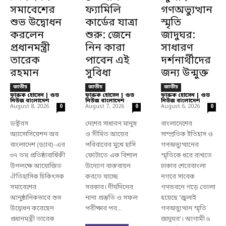
সমাবেশের
ফ্যামিলি
গণঅভ্যুত্থান
শুভ উদ্বোধন
কার্ডের যাত্রা
স্মৃতি
করলেন
শুরু: জেনে
জাদুঘর:
প্রধানমন্ত্রী
নিন কারা
সাধারণ
তারেক
পাবেন এই
দর্শনার্থীদের
রহমান
সুবিধা
জন্য উন্মুক্ত
জাতীয়
জাতীয়
জাতীয়
ফারুক হোসেন | গুড
ফারুক হোসেন | গুড
ফারুক হোসেন | গুড
নিউজ বাংলাদেশ
-
নিউজ বাংলাদেশ
-
নিউজ বাংলাদেশ
-
August 8, 2026
August 7, 2026
August 6, 2026
0
0
0
ডক্টরস
দেশের সাধারণ মানুষ
বাংলাদেশের
অ্যাসোসিয়েশন অব
ও সীমিত আয়ের
সাম্প্রতিক ইতিহাস ও
বাংলাদেশ (ড্যাব)-এর
পরিবারের মুখে হাসি
গণঅভ্যুত্থানের
৩৭ তম প্রতিষ্ঠাবার্ষিকী
ফোটাতে এক বিশাল
স্মৃতিকে ধরে রাখতে
উপলক্ষে আয়োজিত
উদ্যোগ বাস্তবায়ন
ঢাকার শেরেবাংলা
ঐতিহাসিক চিকিৎসক
করতে যাচ্ছে
নগরে সাবেক
সমাবেশের
সরকার। দীর্ঘদিনের
গণভবনে গড়ে তোলা
আনুষ্ঠানিকভাবে শুভ
নানা প্রস্তুতি ও সফল
হয়েছে ‘জুলাই
উদ্বোধন করেছেন
পরীক্ষার পর...
গণঅভ্যুত্থান স্মৃতি
প্রধানমন্ত্রী তারেক
জাদুঘর’। আগামী ৬