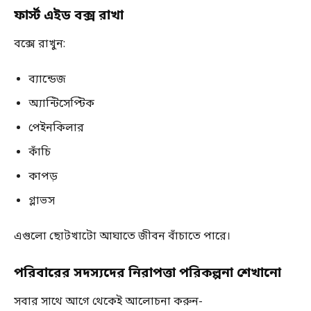
ফার্স্ট এইড বক্স রাখা
বক্সে রাখুন:
ব্যান্ডেজ
অ্যান্টিসেপ্টিক
পেইনকিলার
কাঁচি
কাপড়
গ্লাভস
এগুলো ছোটখাটো আঘাতে জীবন বাঁচাতে পারে।
পরিবারের সদস্যদের নিরাপত্তা পরিকল্পনা শেখানো
সবার সাথে আগে থেকেই আলোচনা করুন-