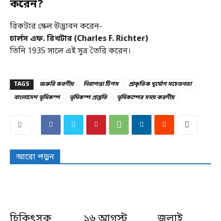
করেন?
রিকটার স্কেল উদ্ভাবন করেন-
চার্লস এফ. রিখটার (Charles F. Richter)
তিনি 1935 সালে এই সূত্র তৈরি করেন।
TAGS
জরুরি করণীয়
নিরাপত্তা টিপস
প্রাকৃতিক দুর্যোগ সচেতনতা
বাংলাদেশ ভূমিকম্প
ভূমিকম্প প্রস্তুতি
ভূমিকম্পের সময় করণীয়
আরো পড়ুন
চিকিৎসক
১৬ আগস্ট
জুলাই