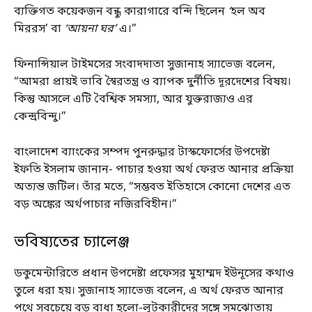
ব্যক্তিগত কয়েকজন বন্ধু কারাগারে বন্দি ছিলেন
‘
হল অব
মিররস’ বা
‘আয়না ঘর’
এ।”
ফিনান্সিয়াল টাইমসের সংবাদদাতা সুজানাহ স্যাভেজ বলেন,
“আমরা প্রায়ই ভাবি স্বৈরতন্ত্র ও ব্যাপক দুর্নীতি দূরদেশের বিষয়।
কিন্তু আসলে এটি বৈশ্বিক সমস্যা, আর যুক্তরাজ্যও এর
কেন্দ্রবিন্দু।”
বাংলাদেশ ব্যাংকের সম্পদ পুনরুদ্ধার টাস্কফোর্সের উপদেষ্টা
ইফতি ইসলাম জানান- পাচার হওয়া অর্থ ফেরত আনার প্রক্রিয়া
অত্যন্ত জটিল। তাঁর মতে, “সম্ভবত ইতিহাসে কোনো দেশের এত
বড় অঙ্কের অর্থপাচার নজিরবিহীন।”
ভবিষ্যতের চ্যালেঞ্জ
ডকুমেন্টারিতে প্রধান উপদেষ্টা প্রফেসর মুহাম্মদ ইউনূসের কথাও
তুলে ধরা হয়। সুজানাহ স্যাভেজ বলেন, এ অর্থ ফেরত আনার
পথে সবচেয়ে বড় বাধা হলো-লুটকারীদের সঙ্গে সমঝোতায়