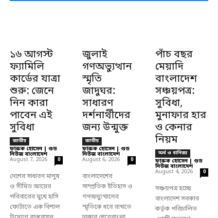
১৬ আগস্ট
জুলাই
পাঁচ বছর
ফ্যামিলি
গণঅভ্যুত্থান
মেয়াদি
কার্ডের যাত্রা
স্মৃতি
বাংলাদেশ
শুরু: জেনে
জাদুঘর:
সঞ্চয়পত্র:
নিন কারা
সাধারণ
সুবিধা,
পাবেন এই
দর্শনার্থীদের
মুনাফার হার
সুবিধা
জন্য উন্মুক্ত
ও কেনার
নিয়ম
জাতীয়
জাতীয়
ফারুক হোসেন | গুড
ফারুক হোসেন | গুড
অর্থ ও বানিজ্য
নিউজ বাংলাদেশ
-
নিউজ বাংলাদেশ
-
August 7, 2026
August 6, 2026
0
0
ফারুক হোসেন | গুড
নিউজ বাংলাদেশ
-
August 4, 2026
0
দেশের সাধারণ মানুষ
বাংলাদেশের
ও সীমিত আয়ের
সাম্প্রতিক ইতিহাস ও
সঞ্চয়পত্র হচ্ছে
পরিবারের মুখে হাসি
গণঅভ্যুত্থানের
বাংলাদেশ সরকার
ফোটাতে এক বিশাল
স্মৃতিকে ধরে রাখতে
কর্তৃক পরিচালিত
উদ্যোগ বাস্তবায়ন
ঢাকার শেরেবাংলা