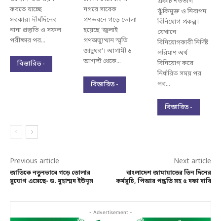
একটি শতভাগ
করতে যাচ্ছে
নগরে সাবেক
ঝুঁকিমুক্ত ও নিরাপদ
সরকার। দীর্ঘদিনের
গণভবনে গড়ে তোলা
বিনিয়োগ প্রকল্প।
নানা প্রস্তুতি ও সফল
হয়েছে ‘জুলাই
যেখানে
পরীক্ষার পর...
গণঅভ্যুত্থান স্মৃতি
বিনিয়োগকারী নির্দিষ্ট
জাদুঘর’। আগামী ৬
পরিমাণ অর্থ
আগস্ট থেকে...
বিনিয়োগ করে
বিস্তারিত -
নির্ধারিত সময় পর
পর...
বিস্তারিত -
বিস্তারিত -
Previous article
Next article
জাতিকে নতুনভাবে গড়ে তোলার
বাংলাদেশ জামায়াতের তিন দিনের
সুযোগ এসেছে- ড. মুহাম্মদ ইউনূস
কর্মসূচি, পিআর পদ্ধতি সহ ৫ দফা দাবি
- Advertisement -