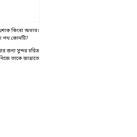
রোগ-শোক কিংবা অভাব।
 সহজ পথ কোনটি?
জন্য সুন্দর চরিত্র
নিজে তাকে জান্নাতে