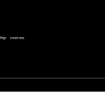
লিখুন
চলমান খবর
অর্থ ও বানিজ্য
রাজনীতি
সাফল্যের গল্প
লাইফস্টাইল