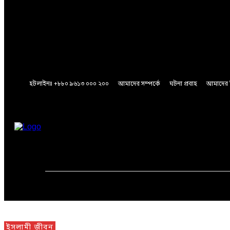
A password will be e-mailed to you.
Password recovery
Recover your password
your email
A password will be e-mailed to you.
হটলাইনঃ +৮৮০ ৯৬১৩ ০০০ ২০০
আমাদের সম্পর্কে
ঘটনা প্রবাহ
আমাদের 
Saturday, August 8, 2026
মূলপাতা
জাতীয়
আন্তর্জাতিক
ইসলামী জীবন