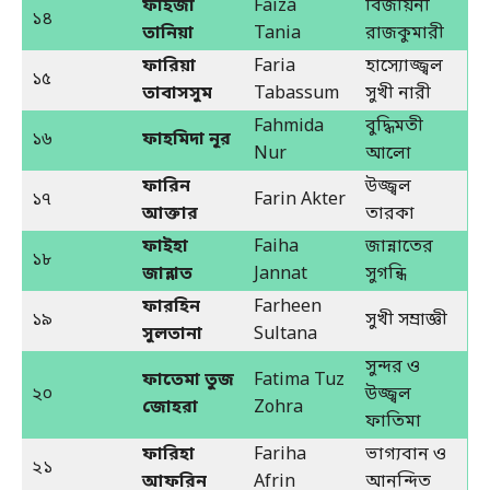
ফাইজা
Faiza
বিজয়িনী
১৪
তানিয়া
Tania
রাজকুমারী
ফারিয়া
Faria
হাস্যোজ্জ্বল
১৫
তাবাসসুম
Tabassum
সুখী নারী
Fahmida
বুদ্ধিমতী
১৬
ফাহমিদা নূর
Nur
আলো
ফারিন
উজ্জ্বল
১৭
Farin Akter
আক্তার
তারকা
ফাইহা
Faiha
জান্নাতের
১৮
জান্নাত
Jannat
সুগন্ধি
ফারহিন
Farheen
১৯
সুখী সম্রাজ্ঞী
সুলতানা
Sultana
সুন্দর ও
ফাতেমা তুজ
Fatima Tuz
২০
উজ্জ্বল
জোহরা
Zohra
ফাতিমা
ফারিহা
Fariha
ভাগ্যবান ও
২১
আফরিন
Afrin
আনন্দিত