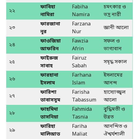
ফাবিহা
Fabiha
চমৎকার ও
২২
নামিরা
Namira
ভদ্র নারী
ফারজানা
Farzana
২৩
জ্ঞানী আলো
নূর
Nur
ফাওজিয়া
Fawzia
সফল ও
২৪
আফরিন
Afrin
ভাগ্যবান
ফাইরুজ
Fairuz
২৫
সমৃদ্ধ সকাল
সাবাহ
Sabah
ফারহানা
Farhana
ইসলামের
২৬
ইসলাম
Islam
আনন্দ
ফারিশা
Farisha
হাস্যোজ্জ্বল
২৭
তাবাসসুম
Tabassum
আলো
ফাহমিদা
Fahmida
বুদ্ধিমতী ও
২৮
তাসনিয়া
Tasnia
উন্নত
ফারিহা
Fariha
আনন্দিত ও
২৯
মালিআত
Maliat
ঐশ্বর্যশালী