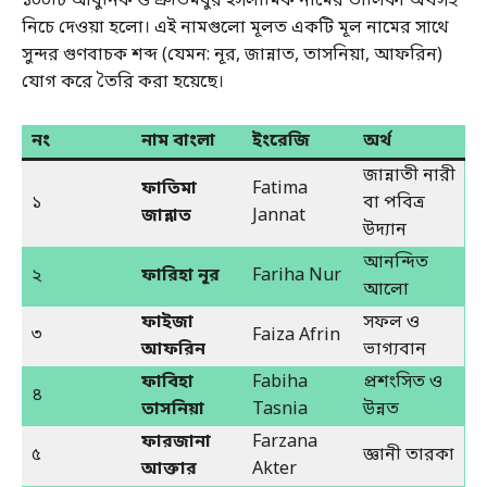
১০০টি আধুনিক ও শ্রুতিমধুর ইসলামিক নামের তালিকা অর্থসহ
নিচে দেওয়া হলো। এই নামগুলো মূলত একটি মূল নামের সাথে
সুন্দর গুণবাচক শব্দ (যেমন: নূর, জান্নাত, তাসনিয়া, আফরিন)
যোগ করে তৈরি করা হয়েছে।
নং
নাম বাংলা
ইংরেজি
অর্থ
জান্নাতী নারী
ফাতিমা
Fatima
১
বা পবিত্র
জান্নাত
Jannat
উদ্যান
আনন্দিত
২
ফারিহা নূর
Fariha Nur
আলো
ফাইজা
সফল ও
৩
Faiza Afrin
আফরিন
ভাগ্যবান
ফাবিহা
Fabiha
প্রশংসিত ও
৪
তাসনিয়া
Tasnia
উন্নত
ফারজানা
Farzana
৫
জ্ঞানী তারকা
আক্তার
Akter