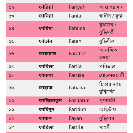
৫২
ফারিয়া
Fariyah
আল্লাহর দান
৫৩
ফানিয়া
Fania
স্বাধীন / মুক্ত
বুঝমান /
৫৪
ফাহিমা
Fahima
বুদ্ধিমতী
৫৫
ফাতান
Fatan
বুদ্ধিদীপ্ত
আনন্দিত
৫৬
ফারাহাত
Farahat
হওয়া
৫৭
ফারিলা
Farila
পবিত্রতা
৫৮
ফারুসা
Farusa
ঘোড়সওয়ারী
চিতার ন্যায়
৫৯
ফাহাদা
Fahada
বুদ্ধিমতী
৬০
ফাজিলাতুন
Fazilatun
পুণ্যবতী
৬১
ফারিদুন
Faridun
অদ্বিতীয়
৬২
ফায়ান
Fayan
বুদ্ধিমান
৬৩
ফারিলা
Farilla
সাহসী