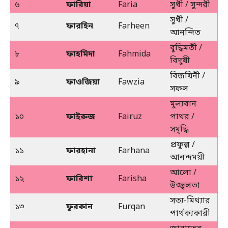
৬
ফারিয়া
Faria
সুখী / সুন্দরী
সুখী /
৭
ফারহিন
Farheen
আনন্দিত
বুদ্ধিমতী /
৮
ফাহমিদা
Fahmida
বিদুষী
বিজয়িনী /
৯
ফাওজিয়া
Fawzia
সফল
মূল্যবান
১০
ফাইরুজ
Fairuz
পাথর /
সমৃদ্ধি
প্রফুল্ল /
১১
ফারহানা
Farhana
আনন্দময়ী
আলো /
১২
ফারিশা
Farisha
উজ্জ্বলতা
সত্য-মিথ্যার
১৩
ফুরকান
Furqan
পার্থক্যকারী