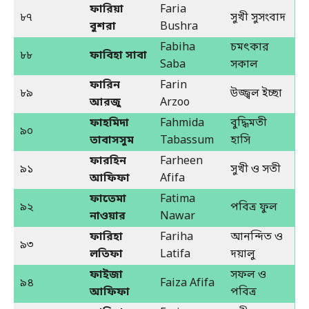
ফারিয়া
Faria
৮৭
সুখী সুসংবাদ
বুশরা
Bushra
Fabiha
চমৎকার
৮৮
ফাবিহা সাবা
Saba
সকাল
ফারিন
Farin
৮৯
উজ্জ্বল ইচ্ছা
আরজু
Arzoo
ফাহমিদা
Fahmida
বুদ্ধিমতী
৯০
তাবাসসুম
Tabassum
হাসি
ফারহিন
Farheen
৯১
সুখী ও সতী
আফিফা
Afifa
ফাতেমা
Fatima
৯২
পবিত্র ফুল
নাওয়ার
Nawar
ফারিহা
Fariha
আনন্দিত ও
৯৩
লতিফা
Latifa
দয়ালু
ফাইজা
সফল ও
৯৪
Faiza Afifa
আফিফা
পবিত্র