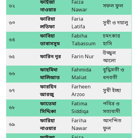
ফাইজা
Faiza
৬২
সফল ফুল
নাওয়ার
Nawar
ফারিয়া
Faria
৬৩
সুখী ও দয়ালু
লতিফা
Latifa
ফাবিহা
Fabiha
চমৎকার
৬৪
তাবাসসুম
Tabassum
হাসি
উজ্জ্বল
৬৫
ফারিন নূর
Farin Nur
আলো
ফাহমিদা
Fahmida
বুদ্ধিমতী ও
৬৬
মালিআত
Maliat
ধনবতী
ফারহিন
Farheen
৬৭
সুখী ইচ্ছা
আরজু
Arzoo
ফাতেমা
Fatima
পবিত্র ও
৬৮
সিদ্দিকা
Siddiqa
সত্যবাদী
ফারিহা
Fariha
আনন্দিত
৬৯
নাওয়ার
Nawar
ফুল
ফাইজা
Faiza