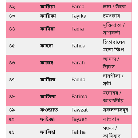
৪২
ফারিয়া
Farea
লম্বা / উন্নত
৪৩
ফায়িকা
Fayika
চমৎকার
মুক্তিদাতা /
৪৪
ফাদিয়া
Fadia
ত্রাণকর্তা
চিতাবাঘের
৪৫
ফাহদা
Fahda
মতো ক্ষিপ্র
আনন্দ /
৪৬
ফারাহ
Farah
উল্লাস
দানশীলা /
৪৭
ফাদিলা
Fadila
সতী
মনোহর /
৪৮
ফাতিনা
Fatima
আকর্ষণীয়
৪৯
ফওজাত
Fawzat
সফলতাসমূহ
৫০
ফাইজা
Fayzah
লাভবান
সফল /
৫১
ফালিহা
Faliha
কামিয়াব