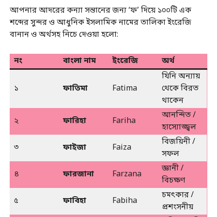
আপনার আদরের কন্যা সন্তানের জন্য ‘ফ’ দিয়ে ১০০টি এক
শব্দের সুন্দর ও আধুনিক ইসলামিক নামের তালিকা ইংরেজি
বানান ও অর্থসহ নিচে দেওয়া হলো:
নং
বাংলা নাম
ইংরেজি
অর্থ
যিনি অন্যায়
১
ফাতিমা
Fatima
থেকে বিরত
থাকেন
আনন্দিত /
২
ফারিহা
Fariha
হাস্যোজ্জ্বল
বিজয়িনী /
৩
ফাইজা
Faiza
সফল
জ্ঞানী /
৪
ফারজানা
Farzana
বিচক্ষণ
চমৎকার /
৫
ফাবিহা
Fabiha
প্রশংসনীয়