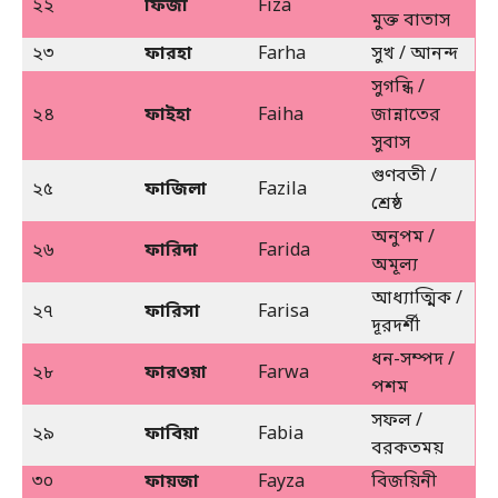
২২
ফিজা
Fiza
মুক্ত বাতাস
২৩
ফারহা
Farha
সুখ / আনন্দ
সুগন্ধি /
২৪
ফাইহা
Faiha
জান্নাতের
সুবাস
গুণবতী /
২৫
ফাজিলা
Fazila
শ্রেষ্ঠ
অনুপম /
২৬
ফারিদা
Farida
অমূল্য
আধ্যাত্মিক /
২৭
ফারিসা
Farisa
দূরদর্শী
ধন-সম্পদ /
২৮
ফারওয়া
Farwa
পশম
সফল /
২৯
ফাবিয়া
Fabia
বরকতময়
৩০
ফায়জা
Fayza
বিজয়িনী