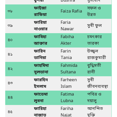
বুশরা
Bushra
সুসংবাদ
ফাইজা
সফল ও
৩৮
Faiza Rafia
রাফিয়া
উন্নত
ফারিয়া
Faria
৩৯
সুখী ফুল
নাওয়ার
Nawar
ফাবিহা
Fabiha
চমৎকার
৪০
আক্তার
Akter
তারকা
ফারিন
Farin
উজ্জ্বল
৪১
তানিয়া
Tania
রাজকুমারী
ফাহমিদা
Fahmida
বুদ্ধিমতী
৪২
সুলতানা
Sultana
রানী
ফারহিন
Farheen
সুখী
৪৩
ইসলাম
Islam
জীবনব্যবস্থা
ফাতেমা
Fatima
পবিত্র ও
৪৪
লুবনা
Lubna
দয়ালু
ফারিহা
Fariha
আনন্দিত
৪৫
নাজাত
Najat
মুক্তি