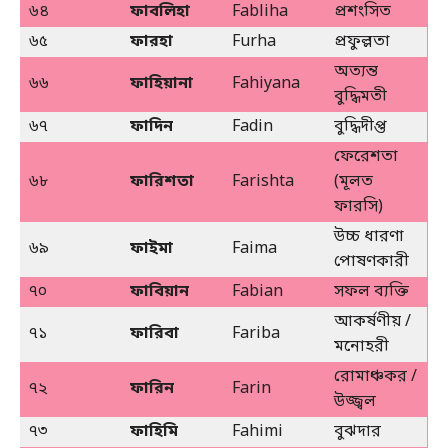
৬৪
ফাবলিহা
Fabliha
প্রশংসিত
৬৫
ফারহা
Furha
প্রফুল্লতা
অত্যন্ত
৬৬
ফাহিয়ানা
Fahiyana
বুদ্ধিমতী
৬৭
ফাদিন
Fadin
বুদ্ধিদীপ্ত
ফেরেশতা
৬৮
ফারিশতা
Farishta
(মূলত
ফারসি)
উচ্চ ধারণা
৬৯
ফাইমা
Faima
পোষণকারী
৭০
ফাবিয়ান
Fabian
সফল ব্যক্তি
আকর্ষণীয় /
৭১
ফারিবা
Fariba
মনোহরী
রোমাঞ্চকর /
৭২
ফারিন
Farin
উজ্জ্বল
৭৩
ফাহিমি
Fahimi
বুঝদার