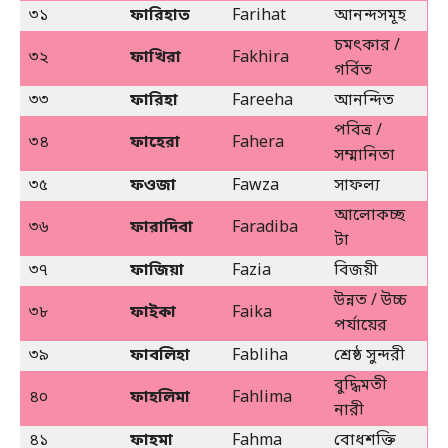
৩১
ফারিহাত
Farihat
আনন্দসমূহ
চমৎকার /
৩২
ফাখিরা
Fakhira
গর্বিত
৩৩
ফারিহা
Fareeha
আনন্দিত
পবিত্র /
৩৪
ফাহেরা
Fahera
সম্মানিতা
৩৫
ফওজা
Fawza
সাফল্য
আলোকচ্ছ
৩৬
ফারাদিবা
Faradiba
টা
৩৭
ফাজিয়া
Fazia
বিজয়ী
উন্নত / উচ্চ
৩৮
ফাইকা
Faika
পর্যায়ের
৩৯
ফাবলিহা
Fabliha
শ্রেষ্ঠ সুন্দরী
বুদ্ধিমতী
৪০
ফাহলিমা
Fahlima
নারী
৪১
ফাহমা
Fahma
বোধশক্তি