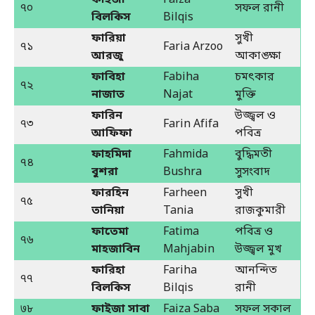
৭০
সফল রানী
বিলকিস
Bilqis
ফারিয়া
সুখী
৭১
Faria Arzoo
আরজু
আকাঙ্ক্ষা
ফাবিহা
Fabiha
চমৎকার
৭২
নাজাত
Najat
মুক্তি
ফারিন
উজ্জ্বল ও
৭৩
Farin Afifa
আফিফা
পবিত্র
ফাহমিদা
Fahmida
বুদ্ধিমতী
৭৪
বুশরা
Bushra
সুসংবাদ
ফারহিন
Farheen
সুখী
৭৫
তানিয়া
Tania
রাজকুমারী
ফাতেমা
Fatima
পবিত্র ও
৭৬
মাহজাবিন
Mahjabin
উজ্জ্বল মুখ
ফারিহা
Fariha
আনন্দিত
৭৭
বিলকিস
Bilqis
রানী
७৮
ফাইজা সাবা
Faiza Saba
সফল সকাল