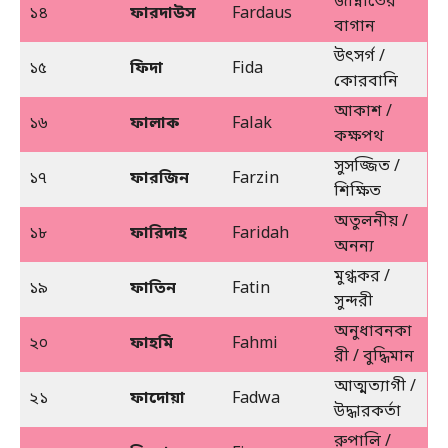
জান্নাতের
১৪
ফারদাউস
Fardaus
বাগান
উৎসর্গ /
১৫
ফিদা
Fida
কোরবানি
আকাশ /
১৬
ফালাক
Falak
কক্ষপথ
সুসজ্জিত /
১৭
ফারজিন
Farzin
শিক্ষিত
অতুলনীয় /
১৮
ফারিদাহ
Faridah
অনন্য
মুগ্ধকর /
১৯
ফাতিন
Fatin
সুন্দরী
অনুধাবনকা
২০
ফাহমি
Fahmi
রী / বুদ্ধিমান
আত্মত্যাগী /
২১
ফাদোয়া
Fadwa
উদ্ধারকর্তা
রুপালি /