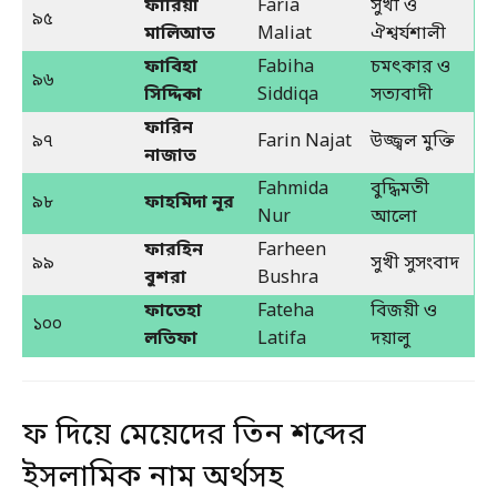
ফারিয়া
Faria
সুখী ও
৯৫
মালিআত
Maliat
ঐশ্বর্যশালী
ফাবিহা
Fabiha
চমৎকার ও
৯৬
সিদ্দিকা
Siddiqa
সত্যবাদী
ফারিন
৯৭
Farin Najat
উজ্জ্বল মুক্তি
নাজাত
Fahmida
বুদ্ধিমতী
৯৮
ফাহমিদা নূর
Nur
আলো
ফারহিন
Farheen
৯৯
সুখী সুসংবাদ
বুশরা
Bushra
ফাতেহা
Fateha
বিজয়ী ও
১০০
লতিফা
Latifa
দয়ালু
ফ দিয়ে মেয়েদের তিন শব্দের
ইসলামিক নাম অর্থসহ