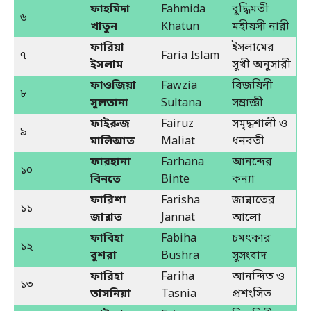
ফাহমিদা
Fahmida
বুদ্ধিমতী
৬
খাতুন
Khatun
মহীয়সী নারী
ফারিয়া
ইসলামের
৭
Faria Islam
ইসলাম
সুখী অনুসারী
ফাওজিয়া
Fawzia
বিজয়িনী
৮
সুলতানা
Sultana
সম্রাজ্ঞী
ফাইরুজ
Fairuz
সমৃদ্ধশালী ও
৯
মালিআত
Maliat
ধনবতী
ফারহানা
Farhana
আনন্দের
১০
বিনতে
Binte
কন্যা
ফারিশা
Farisha
জান্নাতের
১১
জান্নাত
Jannat
আলো
ফাবিহা
Fabiha
চমৎকার
১২
বুশরা
Bushra
সুসংবাদ
ফারিহা
Fariha
আনন্দিত ও
১৩
তাসনিয়া
Tasnia
প্রশংসিত