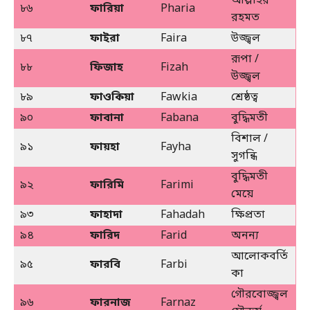
আল্লাহর
৮৬
ফারিয়া
Pharia
রহমত
৮৭
ফাইরা
Faira
উজ্জ্বল
রূপা /
৮৮
ফিজাহ
Fizah
উজ্জ্বল
৮৯
ফাওকিয়া
Fawkia
শ্রেষ্ঠত্ব
৯০
ফাবানা
Fabana
বুদ্ধিমতী
বিশাল /
৯১
ফায়হা
Fayha
সুগন্ধি
বুদ্ধিমতী
৯২
ফারিমি
Farimi
মেয়ে
৯৩
ফাহাদা
Fahadah
ক্ষিপ্রতা
৯৪
ফারিদ
Farid
অনন্য
আলোকবর্তি
৯৫
ফারবি
Farbi
কা
গৌরবোজ্জ্বল
৯৬
ফারনাজ
Farnaz