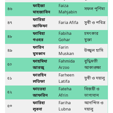
ফাইজা
Faiza
৪৬
সফল পূর্ণিমা
মাহজাবিন
Mahjabin
ফারিয়া
৪৭
Faria Afifa
সুখী ও পবিত্র
আফিফা
ফাবিহা
Fabiha
চমৎকার
৪৮
গওহর
Gohar
মুক্তা
ফারিন
Farin
৪৯
উজ্জ্বল হাসি
মুসকান
Muskan
ফাহমিদা
Fahmida
বুদ্ধিমতী
৫০
আরজু
Arzoo
আকাঙ্ক্ষা
ফারহিন
Farheen
৫১
সুখী ও দয়ালু
লতিফা
Latifa
ফাতেহা
Fateha
বিজয়ী ও
৫২
আফরিন
Afrin
ভাগ্যবান
ফারিহা
Fariha
আনন্দিত ও
৫৩
লুবনা
Lubna
দয়ালু