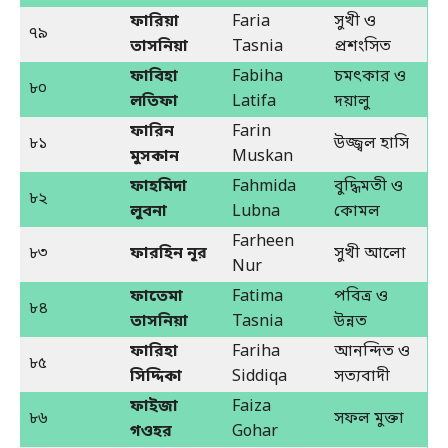
ফারিয়া
Faria
সুখী ও
৭৯
তাসনিয়া
Tasnia
প্রশংসিত
ফাবিহা
Fabiha
চমৎকার ও
৮০
লতিফা
Latifa
দয়ালু
ফারিন
Farin
৮১
উজ্জ্বল হাসি
মুসকান
Muskan
ফাহমিদা
Fahmida
বুদ্ধিমতী ও
৮২
লুবনা
Lubna
কোমল
Farheen
৮৩
ফারহিন নূর
সুখী আলো
Nur
ফাতেমা
Fatima
পবিত্র ও
৮৪
তাসনিয়া
Tasnia
উন্নত
ফারিহা
Fariha
আনন্দিত ও
৮৫
সিদ্দিকা
Siddiqa
সত্যবাদী
ফাইজা
Faiza
৮৬
সফল মুক্তা
গওহর
Gohar