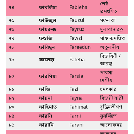
শ্রেষ্ঠ
৭৪
ফাবলিহা
Fableha
প্রশংসিত
৭৫
ফাউজুল
Fauzul
সফলতা
৭৬
ফায়রুজ
Fayruz
মূল্যবান রত্ন
৭৭
ফওজি
Fawzi
সাফল্যমণ্ডিত
৭৮
ফারিদুন
Fareedun
অতুলনীয়
বিজয়িনী /
৭৯
ফাতেহা
Fateha
আরম্ভ
পারস্য
৮০
ফারসিয়া
Farsia
দেশীয়
৮১
ফাজি
Fazi
চমৎকার
৮২
ফায়না
Fayna
বিজয়ী নারী
৮৩
ফাহিমাত
Fahimat
বুদ্ধিমতীগণ
৮৪
ফারনি
Farni
সুসজ্জিত
৮৫
ফারানি
Farani
আলোকময়