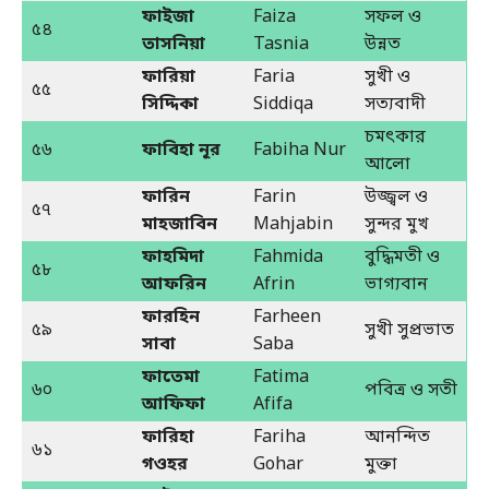
ফাইজা
Faiza
সফল ও
৫৪
তাসনিয়া
Tasnia
উন্নত
ফারিয়া
Faria
সুখী ও
৫৫
সিদ্দিকা
Siddiqa
সত্যবাদী
চমৎকার
৫৬
ফাবিহা নূর
Fabiha Nur
আলো
ফারিন
Farin
উজ্জ্বল ও
৫৭
মাহজাবিন
Mahjabin
সুন্দর মুখ
ফাহমিদা
Fahmida
বুদ্ধিমতী ও
৫৮
আফরিন
Afrin
ভাগ্যবান
ফারহিন
Farheen
৫৯
সুখী সুপ্রভাত
সাবা
Saba
ফাতেমা
Fatima
৬০
পবিত্র ও সতী
আফিফা
Afifa
ফারিহা
Fariha
আনন্দিত
৬১
গওহর
Gohar
মুক্তা