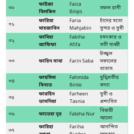
ফাইজা
Faiza
৩০
সফল রানী
বিলকিস
Bilqis
ফারিয়া
Faria
চাঁদের মতো
৩১
মাহজাবিন
Mahjabin
সুন্দর ও সুখী
ফাবিহা
Fabiha
চমৎকার ও
৩২
আফিফা
Afifa
সতী সাধ্বী
উজ্জ্বল
৩৩
ফারিন সাবা
Farin Saba
সকালের
বাতাস
ফাহমিদা
Fahmida
বুদ্ধিমতীর
৩৪
বিনতে
Binte
কন্যা
ফারহিন
Farheen
সুখী ও
৩৫
তাসনিয়া
Tasnia
প্রশংসিত
বিজয়ী
৩৬
ফাতেহা নূর
Fateha Nur
আলো
ফারিহা
Fariha
আনন্দিত
৩৭