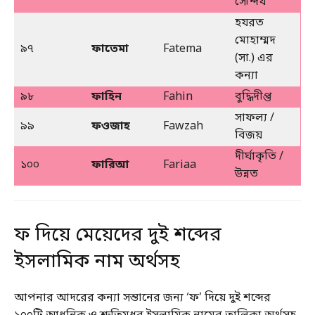
সৌন্দর্য
হযরত
মোহাম্মদ
৯৭
ফাতেমা
Fatema
(সা.) এর
কন্যা
৯৮
ফাহিন
Fahin
বুদ্ধিদীপ্ত
সাফল্য /
৯৯
ফওজাহ
Fawzah
বিজয়
দীর্ঘাকৃতি /
১০০
ফারিআ
Fariaa
উন্নত
ফ দিয়ে মেয়েদের দুই শব্দের
ইসলামিক নাম অর্থসহ
আপনার আদরের কন্যা সন্তানের জন্য ‘ফ’ দিয়ে দুই শব্দের