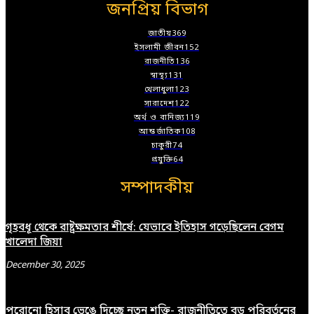
জনপ্রিয় বিভাগ
জাতীয়
369
ইসলামী জীবন
152
রাজনীতি
136
স্বাস্থ্য
131
খেলাধুলা
123
সারাদেশ
122
অর্থ ও বানিজ্য
119
আন্তর্জাতিক
108
চাকুরী
74
প্রযুক্তি
64
সম্পাদকীয়
গৃহবধূ থেকে রাষ্ট্রক্ষমতার শীর্ষে: যেভাবে ইতিহাস গড়েছিলেন বেগম
খালেদা জিয়া
December 30, 2025
পুরোনো হিসাব ভেঙে দিচ্ছে নতুন শক্তি- রাজনীতিতে বড় পরিবর্তনের