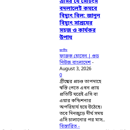
এসির যে সেটিংস
বদলালেই কমবে
বিদ্যুৎ বিল: জানুন
বিদ্যুৎ সাশ্রয়ের
সহজ ও কার্যকর
উপায়
জাতীয়
ফারুক হোসেন | গুড
নিউজ বাংলাদেশ
-
August 3, 2026
0
গ্রীষ্মের প্রচণ্ড তাপদাহে
স্বস্তি পেতে এখন প্রায়
প্রতিটি ঘরেই এসি বা
এয়ার কন্ডিশনার
অপরিহার্য হয়ে উঠেছে।
তবে দিনজুড়ে দীর্ঘ সময়
এসি চালানোর পর মাস...
বিস্তারিত -