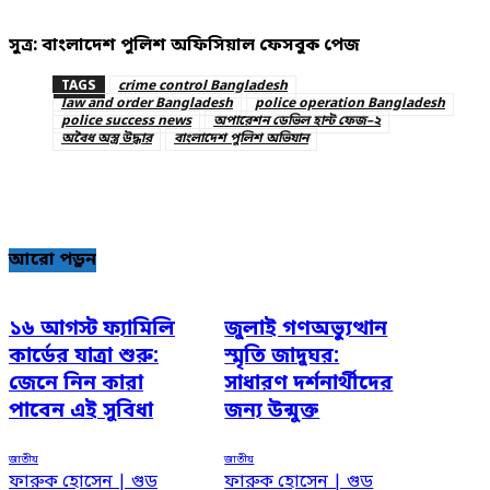
সুত্র: বাংলাদেশ পুলিশ অফিসিয়াল ফেসবুক পেজ
TAGS
crime control Bangladesh
law and order Bangladesh
police operation Bangladesh
police success news
অপারেশন ডেভিল হান্ট ফেজ–২
অবৈধ অস্ত্র উদ্ধার
বাংলাদেশ পুলিশ অভিযান
আরো পড়ুন
১৬ আগস্ট ফ্যামিলি
জুলাই গণঅভ্যুত্থান
কার্ডের যাত্রা শুরু:
স্মৃতি জাদুঘর:
জেনে নিন কারা
সাধারণ দর্শনার্থীদের
পাবেন এই সুবিধা
জন্য উন্মুক্ত
জাতীয়
জাতীয়
ফারুক হোসেন | গুড
ফারুক হোসেন | গুড