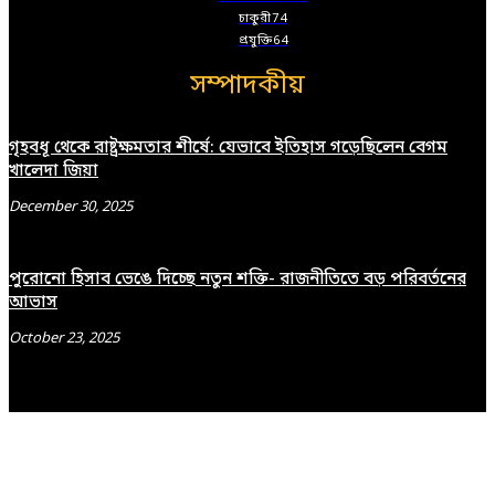
চাকুরী
74
প্রযুক্তি
64
সম্পাদকীয়
গৃহবধূ থেকে রাষ্ট্রক্ষমতার শীর্ষে: যেভাবে ইতিহাস গড়েছিলেন বেগম
খালেদা জিয়া
December 30, 2025
পুরোনো হিসাব ভেঙে দিচ্ছে নতুন শক্তি- রাজনীতিতে বড় পরিবর্তনের
আভাস
October 23, 2025