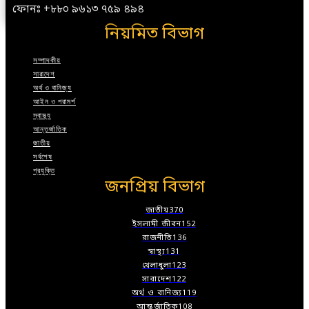
ফোনঃ +৮৮০ ৯৬১৩ ৭৫৯ ৪৯৪
নিয়মিত বিভাগ
সম্পাদকীয়
সারাদেশ
অর্থ ও বানিজ্য
আইন ও পরামর্শ
স্বাস্থ্য
আন্তর্জাতিক
জাতীয়
সর্বশেষ
প্রযুক্তি
জনপ্রিয় বিভাগ
জাতীয়
370
ইসলামী জীবন
152
রাজনীতি
136
স্বাস্থ্য
131
খেলাধুলা
123
সারাদেশ
122
অর্থ ও বানিজ্য
119
আন্তর্জাতিক
108