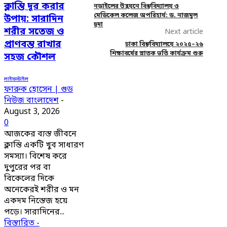
ক্লান্তি দূর করার
নড়াইলের উন্নয়নে বিশ্ববিদ্যালয় ও
মেডিকেল কলেজ অপরিহার্য: ড. নাজমুল
উপায়: সারাদিন
হুদা
শরীর সতেজ ও
Next article
প্রাণবন্ত রাখার
ঢাকা বিশ্ববিদ্যালয়ে ২০২৫–২৬
শিক্ষাবর্ষের স্নাতক ভর্তি কার্যক্রম শুরু
সহজ কৌশল
লাইফস্টাইল
ফারুক হোসেন | গুড
নিউজ বাংলাদেশ
-
August 3, 2026
0
আজকের ব্যস্ত জীবনে
ক্লান্তি একটি খুব সাধারণ
সমস্যা। বিশেষ করে
দুপুরের পর বা
বিকেলের দিকে
অনেকেরই শরীর ও মন
একদম নিস্তেজ হয়ে
পড়ে। সারাদিনের...
বিস্তারিত -