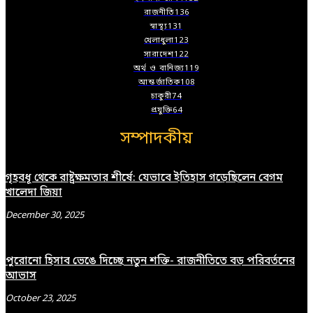
রাজনীতি
136
স্বাস্থ্য
131
খেলাধুলা
123
সারাদেশ
122
অর্থ ও বানিজ্য
119
আন্তর্জাতিক
108
চাকুরী
74
প্রযুক্তি
64
সম্পাদকীয়
গৃহবধূ থেকে রাষ্ট্রক্ষমতার শীর্ষে: যেভাবে ইতিহাস গড়েছিলেন বেগম
খালেদা জিয়া
December 30, 2025
পুরোনো হিসাব ভেঙে দিচ্ছে নতুন শক্তি- রাজনীতিতে বড় পরিবর্তনের
আভাস
October 23, 2025