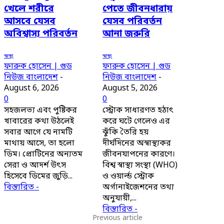
খেলে শরীরে
পেতে জীবনধারায়
আসবে যেসব
যেসব পরিবর্তন
অবিশ্বাস্য পরিবর্তন
আনা জরুরি
স্বাস্থ্য
স্বাস্থ্য
ফারুক হোসেন | গুড
ফারুক হোসেন | গুড
নিউজ বাংলাদেশ
-
নিউজ বাংলাদেশ
-
August 6, 2026
August 5, 2026
0
0
সহজলভ্য এবং পুষ্টিকর
স্ট্রোক সাধারণত হঠাৎ
খাবারের কথা উঠলেই
করে ঘটে গেলেও এর
সবার আগে যে নামটি
ঝুঁকি তৈরি হয়
মাথায় আসে, তা হলো
দীর্ঘদিনের অস্বাস্থ্যকর
ডিম। প্রোটিনের অন্যতম
জীবনযাপনের কারণে।
সেরা ও আদর্শ উৎস
বিশ্ব স্বাস্থ্য সংস্থা (WHO)
হিসেবে ডিমের জুড়ি...
ও ওয়ার্ল্ড স্ট্রোক
বিস্তারিত -
অর্গানাইজেশনের তথ্য
অনুযায়ী,...
বিস্তারিত -
Previous article