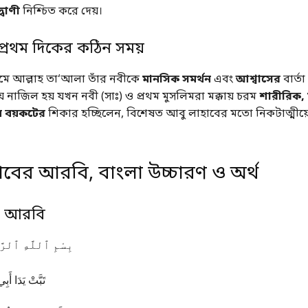
্বাণী
নিশ্চিত করে দেয়।
্রথম দিকের কঠিন সময়
্যমে আল্লাহ তা‘আলা তাঁর নবীকে
মানসিক সমর্থন
এবং
আশ্বাসের
বার্ত
নাজিল হয় যখন নবী (সাঃ) ও প্রথম মুসলিমরা মক্কায় চরম
শারীরিক,
 বয়কটের
শিকার হচ্ছিলেন, বিশেষত আবু লাহাবের মতো নিকটাত্মীয়
হাবের আরবি, বাংলা উচ্চারণ ও অর্থ
াব আরবি
بِسْمِ ٱللَّهِ ٱلرَّح
تَبَّتْ يَدَا أَ)