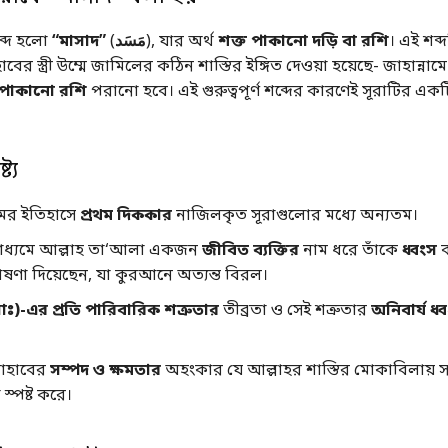
শব্দ হলো
“মাসাদ”
(
مَسَد
), যার অর্থ
শক্ত পাকানো দড়ি বা রশি
। এই শব্দ
ের স্ত্রী উম্মে জামিলের কঠিন শাস্তির ইঙ্গিত দেওয়া হয়েছে- জাহান্নাম
 পাকানো রশি
পরানো হবে। এই গুরুত্বপূর্ণ শব্দের কারণেই সূরাটির এক
ট্য
ের ইতিহাসে
প্রথম দিককার
নাজিলকৃত সূরাগুলোর মধ্যে অন্যতম।
মাধ্যমে আল্লাহ তা‘আলা একজন
জীবিত ব্যক্তির
নাম ধরে তাঁকে
ধ্বংস
ণা দিয়েছেন, যা কুরআনে অত্যন্ত বিরল।
াঃ)-এর প্রতি পারিবারিক শত্রুতার
তীব্রতা ও সেই শত্রুতার
অনিবার্য ধ্
লাহাবের
সম্পদ ও ক্ষমতার
অহংকার যে আল্লাহর শাস্তির মোকাবিলায় সম্
 স্পষ্ট করে।