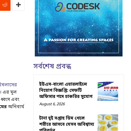
সর্বশেষ প্রবন্ধ
ইউএস-বাংলা এয়ারলাইন্সে
 ইখলাসের
নিয়োগ বিজ্ঞপ্তি: সেফটি
। এর মূল
অফিসার পদে চাকরির সুযোগ
ধ্বংস এবং
August 6, 2026
ুমের
অনিবার্য
টানা দুই সপ্তাহ ডিম খেলে
শরীরে আসবে যেসব অবিশ্বাস্য
পরিবর্তন