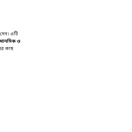
া দেন। এটি
 মানসিক ও
ের কাছ