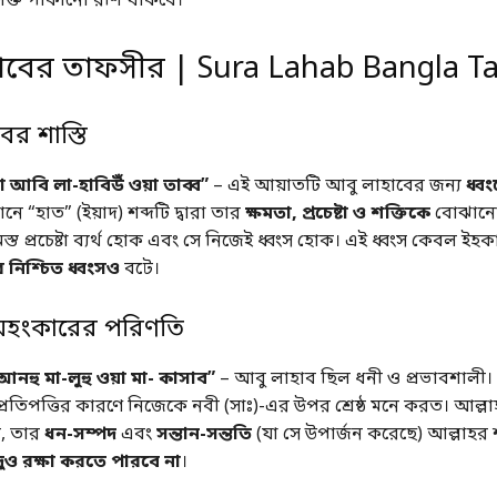
 শক্ত পাকানো রশি থাকবে।
হাবের তাফসীর | Sura Lahab Bangla Ta
ের শাস্তি
দা আবি লা-হাবিউঁ ওয়া তাব্ব”
– এই আয়াতটি আবু লাহাবের জন্য
ধ্ব
নে “হাত” (ইয়াদ) শব্দটি দ্বারা তার
ক্ষমতা, প্রচেষ্টা ও শক্তিকে
বোঝানো 
স্ত প্রচেষ্টা ব্যর্থ হোক এবং সে নিজেই ধ্বংস হোক। এই ধ্বংস কেবল ইহক
নিশ্চিত ধ্বংসও
বটে।
অহংকারের পরিণতি
নহু মা-লুহু ওয়া মা- কাসাব”
– আবু লাহাব ছিল ধনী ও প্রভাবশালী।
্রতিপত্তির কারণে নিজেকে নবী (সাঃ)-এর উপর শ্রেষ্ঠ মনে করত। আল্লাহ 
ন, তার
ধন-সম্পদ
এবং
সন্তান-সন্ততি
(যা সে উপার্জন করেছে) আল্লাহর শ
দুও রক্ষা করতে পারবে না
।