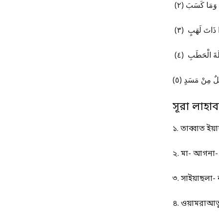
ُ وَمَا كَسَبَ (٢
ا ذَاتَ لَهَبٍ (٣
ّالَةَ الْحَطَبِ (٤
لٌ مِنْ مَسَدٍ (٥
সূরা লাহা
১. তাব্বাত ইয়
২. মা- আগনা- 
৩. সাইয়াছলা-
৪. ওয়ামরাআতু