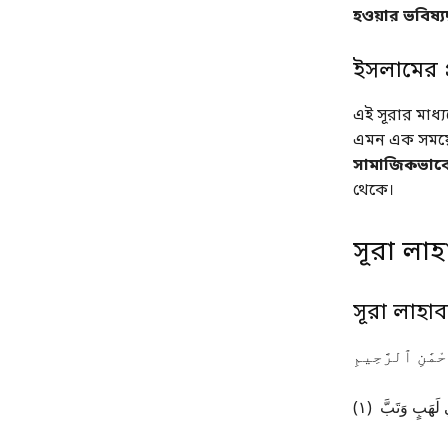
হওয়ার ভবিষ্যদ
ইসলামের প
এই সূরার মাধ
এমন এক সময়ে 
সামাজিকভাবে
থেকে।
সূরা লা
সূরা লাহ
ْمَٰنِ ٱلرَّحِيمِ
بِي لَهَبٍ وَتَبَّ (١