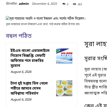
December 4, 2025
রিপোর্টার-
admin
0
363
সূরা লাহাবের বাংলা উচ্চারণ এবং অর্থ, পাঠ করার সঠিক উপায় সহ।
বহুল পঠিত
সূরা লা
ইউএস-বাংলা এয়ারলাইন্সে
নিয়োগ বিজ্ঞপ্তি: সেফটি
সূরার সংক্ষ
অফিসার পদে চাকরির
সুযোগ
সূরা লাহাব (
August 6, 2026
পূর্বে এই সূরা
বিষয়বস্তু হল
টানা দুই সপ্তাহ ডিম খেলে
তাঁর স্ত্রীর শা
শরীরে আসবে যেসব
ধ্বংসাত্মক পর
অবিশ্বাস্য পরিবর্তন
August 6, 2026
কেন এই সূ