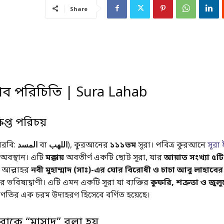
Share
হাব পরিচিতি | Sura Lahab
িপ্ত পরিচয়
আরবি:
المسد
বা
اللهب
), কুরআনের
১১১তম
সূরা। পবিত্র কুরআনে
সূরা
র অবস্থান। এটি
মক্কায়
অবতীর্ণ একটি ছোট সূরা, যার
আয়াত সংখ্যা ৫টি
ো আল্লাহর
নবী মুহাম্মাদ (সাঃ)-এর ঘোর বিরোধী ও চাচা আবু লাহাবের
স্তির ভবিষ্যদ্বাণী। এটি এমন একটি সূরা যা ব্যক্তির
কুফরি, শত্রুতা ও জুল
িণতির এক চরম উদাহরণ হিসেবে বর্ণিত হয়েছে।
রাকে “মাসাদ” বলা হয়