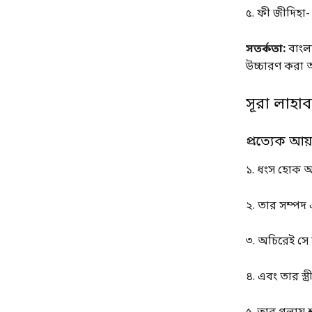
৫. ফী জীদিহা- 
সতর্কতা:
বাংলা
উচ্চারণ করা 
সূরা লাহা
প্রত্যেক আয
১. ধংস হোক আ
২. তার সম্পদ
৩. অচিরেই সে 
৪. এবং তার স্ত