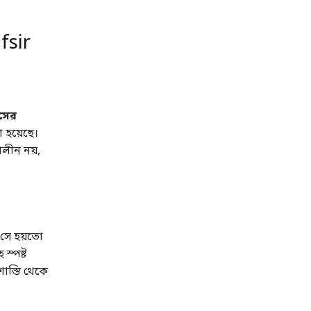
fsir
ংসের
হয়েছে।
ালীন নয়,
 সে হয়তো
স্পষ্ট
াস্তি থেকে