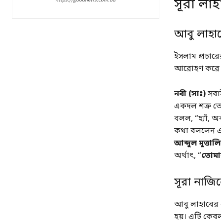
সূরা লাহ
আবু লাহাব
ইসলাম প্রচারে
আরোহণ কর
নবী (সাঃ)
সবাই
একদল শত্রু ত
বলল, “হ্যাঁ,
কথা বললেন 
আব্দুল মুত্তাল
অর্থাৎ, “
তোমার
সূরা নাজ
আবু লাহাবের এই
হয়। এটি কেব