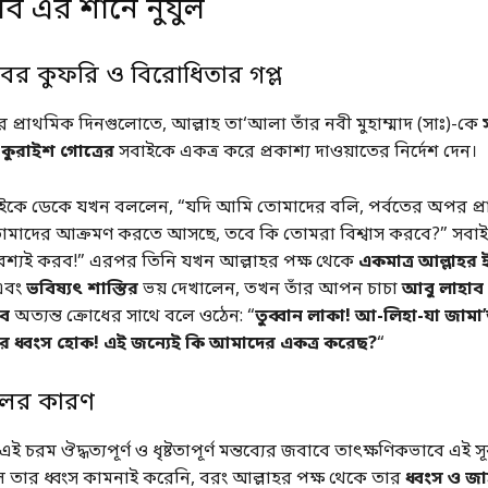
াব এর শানে নুযুল
ের কুফরি ও বিরোধিতার গপ্ল
র প্রাথমিক দিনগুলোতে, আল্লাহ তা‘আলা তাঁর নবী মুহাম্মাদ (সাঃ)-কে
ে
কুরাইশ গোত্রের
সবাইকে একত্র করে প্রকাশ্য দাওয়াতের নির্দেশ দেন।
কে ডেকে যখন বললেন, “যদি আমি তোমাদের বলি, পর্বতের অপর প্রান
োমাদের আক্রমণ করতে আসছে, তবে কি তোমরা বিশ্বাস করবে?” সবাই
 অবশ্যই করব!” এরপর তিনি যখন আল্লাহর পক্ষ থেকে
একমাত্র আল্লাহর
এবং
ভবিষ্যৎ শাস্তির
ভয় দেখালেন, তখন তাঁর আপন চাচা
আবু লাহাব
িব
অত্যন্ত ক্রোধের সাথে বলে ওঠেন: “
তুব্বান লাকা! আ-লিহা-যা জামা
 ধ্বংস হোক! এই জন্যেই কি আমাদের একত্র করেছ?
“
িলের কারণ
 চরম ঔদ্ধত্যপূর্ণ ও ধৃষ্টতাপূর্ণ মন্তব্যের জবাবে তাৎক্ষণিকভাবে এই 
ল তার ধ্বংস কামনাই করেনি, বরং আল্লাহর পক্ষ থেকে তার
ধ্বংস ও জাহ