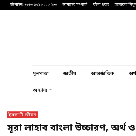
হটলাইনঃ +৮৮০ ৯৬১৩ ০০০ ২০০
আমাদের সম্পর্কে
ঘটনা প্রবাহ
আমাদের লিখু
মূলপাতা
জাতীয়
আন্তর্জাতিক
অর্
অন্যান্য
ইসলামী জীবন
সূরা লাহাব বাংলা উচ্চারণ, অর্