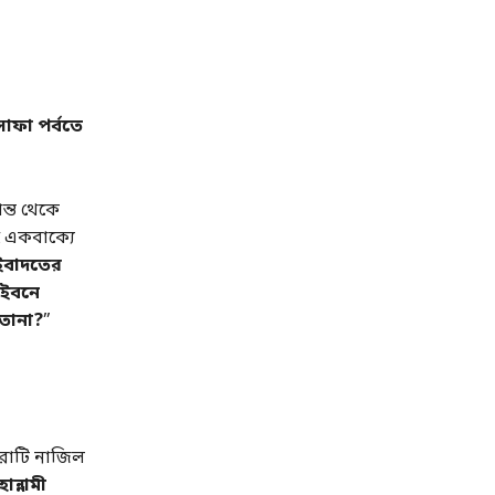
সাফা পর্বতে
্ত থেকে
 একবাক্যে
 ইবাদতের
 ইবনে
’তানা?
”
সূরাটি নাজিল
ান্নামী