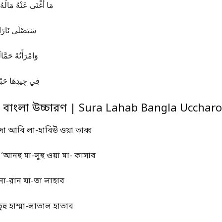
مَا أَغْنَى عَنْهُ مَالُه)
سَيَصْلَى نَارً)
وَامْرَأَتُهُ حَمَ)
فِي جِيدِهَا حَبْ)
ব বাংলা উচ্চারণ | Sura Lahab Bangla Ucchar
াদা আবি লা-হাবিউঁ ওয়া তাব্ব
‘আনহু মা-লুহু ওয়া মা- কাসাব
 না-রান যা-তা লাহাব
হু হাম্মা-লাতাল হাতাব