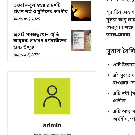
তওবা কবুল হওয়ার ১০টি
প্রধান শর্ত ও মুমিনের করণীয়
সূরাটির শেষ 
August 6, 2026
মূলত আবু লাহাব
খেজুরের
শক্ত
জুলাই গণঅভ্যুত্থান স্মৃতি
আল-মাসাদ
।
জাদুঘর: সাধারণ দর্শনার্থীদের
জন্য উন্মুক্ত
সূরার বৈশিষ্
August 6, 2026
এটি ইসলাম
এই সূরার 
যাওয়ার
ঘোষ
এটি
নবী (স
প্রতীক।
এটি আবু 
অর্থহীন, তা
admin
https://goodnews.com.bd