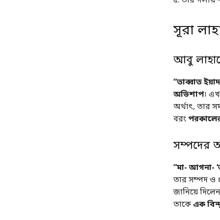
৫. তার গলায়
সূরা লা
আবু লাহাব
“তাব্বাত ইয়া
অভিশাপ
। এখা
অর্থাৎ, তার সম
বরং
পরকালের 
সম্পদের 
“মা- আগনা- ‘আ
তার সম্পদ ও প
জানিয়ে দিলে
তাকে
এক বিন্