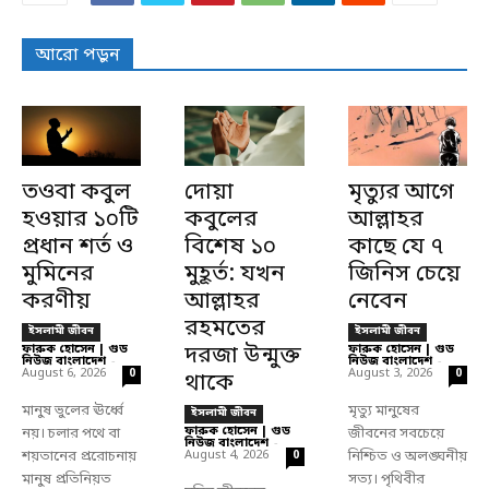
আরো পড়ুন
তওবা কবুল
দোয়া
মৃত্যুর আগে
হওয়ার ১০টি
কবুলের
আল্লাহর
প্রধান শর্ত ও
বিশেষ ১০
কাছে যে ৭
মুমিনের
মুহূর্ত: যখন
জিনিস চেয়ে
করণীয়
আল্লাহর
নেবেন
রহমতের
ইসলামী জীবন
ইসলামী জীবন
ফারুক হোসেন | গুড
দরজা উন্মুক্ত
ফারুক হোসেন | গুড
নিউজ বাংলাদেশ
-
নিউজ বাংলাদেশ
-
August 6, 2026
August 3, 2026
0
0
থাকে
মানুষ ভুলের ঊর্ধ্বে
মৃত্যু মানুষের
ইসলামী জীবন
ফারুক হোসেন | গুড
নয়। চলার পথে বা
জীবনের সবচেয়ে
নিউজ বাংলাদেশ
-
শয়তানের প্ররোচনায়
August 4, 2026
নিশ্চিত ও অলঙ্ঘনীয়
0
মানুষ প্রতিনিয়ত
সত্য। পৃথিবীর