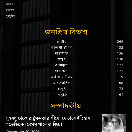
জাতীয়
সর্বশেষ
প্রযুক্তি
জনপ্রিয় বিভাগ
জাতীয়
369
ইসলামী জীবন
152
রাজনীতি
136
স্বাস্থ্য
130
খেলাধুলা
123
সারাদেশ
122
অর্থ ও বানিজ্য
119
আন্তর্জাতিক
108
চাকুরী
73
প্রযুক্তি
64
সম্পাদকীয়
গৃহবধূ থেকে রাষ্ট্রক্ষমতার শীর্ষে: যেভাবে ইতিহাস
গড়েছিলেন বেগম খালেদা জিয়া