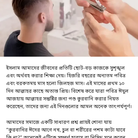
ইসলাম আমাদের জীবনের প্রতিটি ছোট-বড় কাজকে সুশৃঙ্খল
এবং অর্থবহ করার শিক্ষা দেয়। হিজরি বছরের অন্যতম পবিত্র
এবং বরকতময় মাস হলো জিলহজ মাস। এই মাসের প্রথম ১০
দিন আল্লাহর কাছে অত্যন্ত প্রিয়। বিশেষ করে যারা পবিত্র ঈদুল
আজহায় আল্লাহর সন্তুষ্টির জন্য পশু কুরবানি করার নিয়ত
করেছেন, তাদের জন্য এই দিনগুলোর আমল অনেক তাৎপর্যপূর্ণ।
আমাদের সমাজে একটি সাধারণ প্রশ্ন প্রায়ই শোনা যায়
“কুরবানির ঈদের আগে নখ, চুল বা শরীরের পশম কাটা যাবে
কি না?” অনেকেই এটিকে সম্পূর্ণ হারাম বা নিষিদ্ধ মনে করেন,