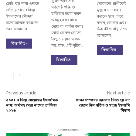
মুমিন জীবনের
ছোট-বড় নানা গুনাহে
যেকোনো প্রাণীকেই
সর্বশ্রেষ্ঠ শক্তি ও
জড়িয়ে পড়ে। কিন্তু
মৃত্যুর স্বাদ গ্রহণ
হাতিয়ার হলো মহান
ইসলামের সৌন্দর্য
করতে হবে। তবে
আল্লাহর দরবারে
হলো আল্লাহ তাআলা
কখন, কোথায় এবং
দোয়া বা প্রার্থনা করা।
তাঁর বান্দাদের...
ঠিক কী পরিস্থিতিতে
দোয়া কেবল কোনো
আমাদের...
কিছু চাওয়ার মাধ্যম
বিস্তারিত -
নয়; বরং এটি সৃষ্টির...
বিস্তারিত -
বিস্তারিত -
Previous article
Next article
৫০০+ ন দিয়ে মেয়েদের ইসলামিক
যেসব সম্পদের জাকাত দিতে হয় না:
নাম: অর্থসহ সেরা নামের তালিকা
জেনে নিন সঠিক ও সহজ ইসলামি
২০২৬
বিধান
- Advertisement -