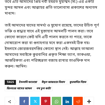
তবে এটি আমাদের প্রিয় নবী হযরত মুহাম্মদ (সা.)-এর একটি
সুন্দর আমল এবং আল্লাহর প্রতি ভালোবাসা প্রকাশের অন্যতম
মাধ্যম।
তাই আমাদের যাদের সামর্থ্য ও সুযোগ রয়েছে, তাদের উচিত পূর্ণ
ভক্তি ও শ্রদ্ধার সাথে এই মুস্তাহাব আমলটি পালন করা। তবে
কোনো কারণে কেউ যদি এটি পালন করতে না পারে, তাকে
দোষারোপ করা বা গুনাহগার মনে করা একদমই ঠিক নয়।
ইসলামে জোরজবরদস্তির কোনো স্থান নেই। আল্লাহ তাআলা
আমাদের সবাইকে কুরবানির প্রকৃত শিক্ষা ত্যাগ, তাকওয়া,
আন্তরিকতা এবং পরিচ্ছন্নতা বজায় রাখার তাওফিক দান
করুন। আমিন।
TAGS
ইসলামি ফতোয়া
ঈদুল আজহার বিধান
কুরবানির নিয়ম
জিলহজ মাসের আমল
নখ চুল কাটা