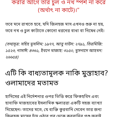
করার আগে তার চুল ও নখ স্পর্শ না করে
(অর্থাৎ না কাটে)।”
তবে মনে রাখতে হবে, যদি জিলহজ মাস এখনও শুরু না হয়,
তবে নখ ও চুল কাটাতে কোনো ধরনের বাধা বা নিষেধ নেই।
(তথ্যসূত্র: সহিহ মুসলিম: ১৯৭৭, আবু দাউদ: ২৭৯১, তিরমিজি:
১৫২৩, নাসাঈ: ৪৩৬১, ইবনে মাজাহ: ৩১৫০, মুসনাদে আহমদ:
২৬৬৫৪)
এটি কি বাধ্যতামূলক নাকি মুস্তাহাব?
ওলামাদের মতামত
হাদিসের এই নির্দেশনার ওপর ভিত্তি করে ফিকহবিদ এবং
হানাফি মাজহাবের ইসলামিক স্কলাররা একটি সহজ ব্যাখ্যা
দিয়েছেন। তাদের মতে, যে ব্যক্তি কুরবানি দেবেন তার জন্য
জিলহজ মাসের চাঁদ ওঠার পর থেকে কুরবানির পশু জবাই