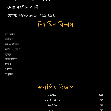
মোঃ মহসীন আলী
ফোনঃ +৮৮০ ৯৬১৩ ৭৫৯ ৪৯৪
নিয়মিত বিভাগ
সম্পাদকীয়
সারাদেশ
অর্থ ও বানিজ্য
আইন ও পরামর্শ
স্বাস্থ্য
আন্তর্জাতিক
জাতীয়
সর্বশেষ
প্রযুক্তি
জনপ্রিয় বিভাগ
জাতীয়
369
ইসলামী জীবন
152
রাজনীতি
136
স্বাস্থ্য
131