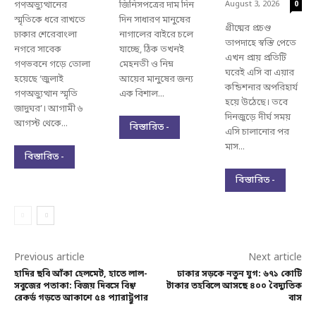
গণঅভ্যুত্থানের
জিনিসপত্রের দাম দিন
August 3, 2026
0
স্মৃতিকে ধরে রাখতে
দিন সাধারণ মানুষের
গ্রীষ্মের প্রচণ্ড
ঢাকার শেরেবাংলা
নাগালের বাইরে চলে
তাপদাহে স্বস্তি পেতে
নগরে সাবেক
যাচ্ছে, ঠিক তখনই
এখন প্রায় প্রতিটি
গণভবনে গড়ে তোলা
মেহনতী ও নিম্ন
ঘরেই এসি বা এয়ার
হয়েছে ‘জুলাই
আয়ের মানুষের জন্য
কন্ডিশনার অপরিহার্য
গণঅভ্যুত্থান স্মৃতি
এক বিশাল...
হয়ে উঠেছে। তবে
জাদুঘর’। আগামী ৬
দিনজুড়ে দীর্ঘ সময়
আগস্ট থেকে...
বিস্তারিত -
এসি চালানোর পর
মাস...
বিস্তারিত -
বিস্তারিত -
Previous article
Next article
হাদির ছবি আঁকা হেলমেট, হাতে লাল-
ঢাকার সড়কে নতুন যুগ: ৬৭১ কোটি
সবুজের পতাকা: বিজয় দিবসে বিশ্ব
টাকার তহবিলে আসছে ৪০০ বৈদ্যুতিক
রেকর্ড গড়তে আকাশে ৫৪ প্যারাট্রুপার
বাস