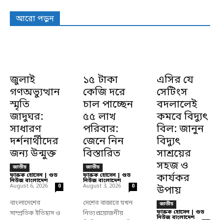
আরো পড়ুন
জুলাই
১৫ টাকা
এসির যে
গণঅভ্যুত্থান
কেজি দরে
সেটিংস
স্মৃতি
চাল পাচ্ছেন
বদলালেই
জাদুঘর:
৫৫ লাখ
কমবে বিদ্যুৎ
সাধারণ
পরিবার:
বিল: জানুন
দর্শনার্থীদের
জেনে নিন
বিদ্যুৎ
জন্য উন্মুক্ত
বিস্তারিত
সাশ্রয়ের
সহজ ও
জাতীয়
জাতীয়
ফারুক হোসেন | গুড
ফারুক হোসেন | গুড
কার্যকর
নিউজ বাংলাদেশ
-
নিউজ বাংলাদেশ
-
August 6, 2026
August 3, 2026
0
0
উপায়
বাংলাদেশের
দেশের বাজারে যখন
জাতীয়
ফারুক হোসেন | গুড
সাম্প্রতিক ইতিহাস ও
নিত্যপ্রয়োজনীয়
নিউজ বাংলাদেশ
-